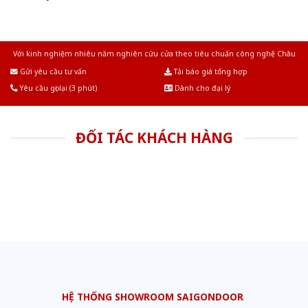
Với kinh nghiệm nhiêu năm nghiên cứu cửa theo tiêu chuẩn công nghệ Châu
Âu.Chúng tôi tự tin là nhà sản xuất & cung cấp hàng đầu tại Việt Nam!
Gửi yêu cầu tư vấn
Tải báo giá tổng hợp
Yêu cầu gọi lại (3 phút)
Dành cho đại lý
ĐỐI TÁC KHÁCH HÀNG
HỆ THỐNG SHOWROOM SAIGONDOOR