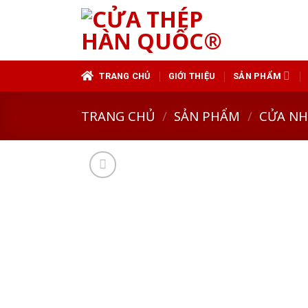
Skip
to
content
TRANG CHỦ
GIỚI THIỆU
SẢN PHẨM
TRANG CHỦ
/
SẢN PHẨM
/
CỬA N