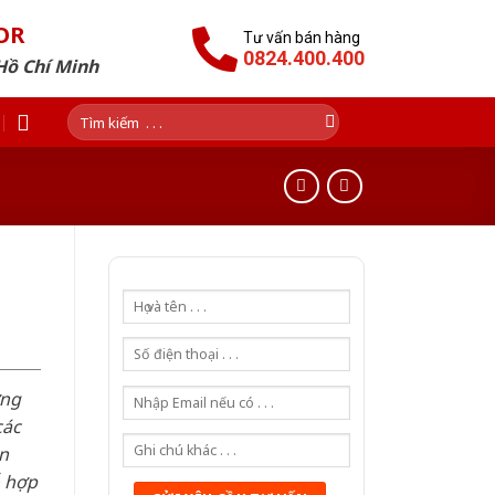
OR
Tư vấn bán hàng
0824.400.400
Hồ Chí Minh
Tìm
kiếm:
ơng
các
n
ỗ hợp