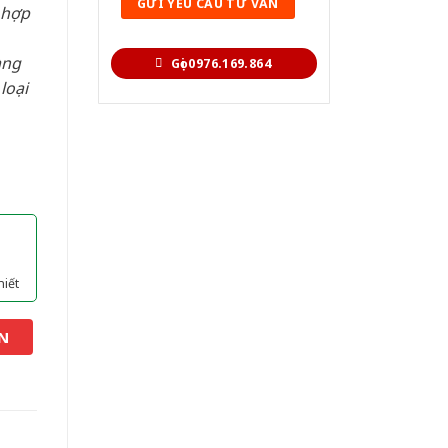
 hợp
àng
Gọi 0976.169.864
loại
hiết
N