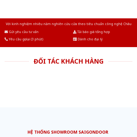
Với kinh nghiệm nhiêu năm nghiên cứu cửa theo tiêu chuẩn công nghệ Châu
Âu.Chúng tôi tự tin là nhà sản xuất & cung cấp hàng đầu tại Việt Nam!
Gửi yêu cầu tư vấn
Tải báo giá tổng hợp
Yêu cầu gọi lại (3 phút)
Dành cho đại lý
ĐỐI TÁC KHÁCH HÀNG
HỆ THỐNG SHOWROOM SAIGONDOOR