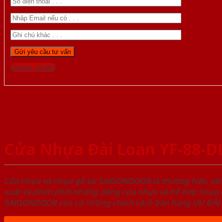
Gọi 0976.169.864
Cửa Nhựa Đài Loan YF-88-D
Cửa nhựa và nhựa gỗ tại SAIGONDOOR là thương hiệu s
xuất và phân phối những dòng cửa nhựa và hỗ hợp nhựa ch
SAIGONDOOR còn có những chính sách bán hàng ƯU ĐÃI CAO