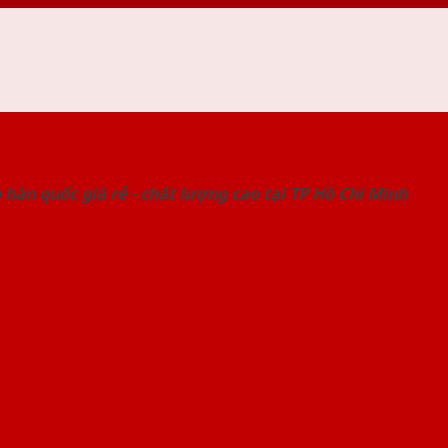
 THỐNG SHOWROOM SAIGONDOOR
hàn quốc giá rẻ - chất lượng cao tại TP Hồ Chí Minh