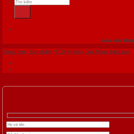
Tìm
kiếm:
HỆ
Mua cửa thép 
Trang chủ
/
Sản phẩm
/
CỬA NHỰA
/
Cửa Nhựa Đài Loan