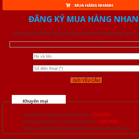
MUA HÀNG NHANH
ĐĂNG KÝ MUA HÀNG NHAN
Chúng tôi sẽ liên lạc lại với quý khách trong thời gian
Khuyến mại
Quà tặng đồ nội thất trang trí lên đến
1.000.000đ
Giảm trực tiếp khi mua đơn hàng lớn hơn
3.000.000đ
Nhiều ưu đãi lớn khi đăng ký tài khoản thành viên thân thiết