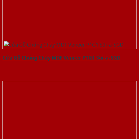
Cửa Gỗ Chống Cháy MDF Veneer P1G1 Sồi-a-SGD