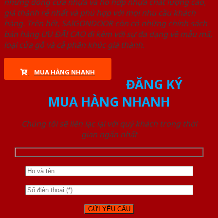
những dòng cửa nhựa và hỗ hợp nhựa chất lượng cao,
giá thành rẻ nhất và phù hợp với mọi nhu cầu khách
hàng. Trên hết, SAIGONDOOR còn có những chính sách
bán hàng ƯU ĐÃI CAO đi kèm với sự đa dạng về mẫu mã,
loại cửa gỗ và cả phân khúc giá thành.
MUA HÀNG NHANH
ĐĂNG KÝ
MUA HÀNG NHANH
Chúng tôi sẽ liên lạc lại với quý khách trong thời
gian ngắn nhất