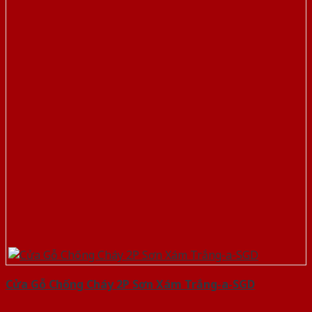
Cửa Gỗ Chống Cháy 2P Sơn Xám Trắng-a-SGD