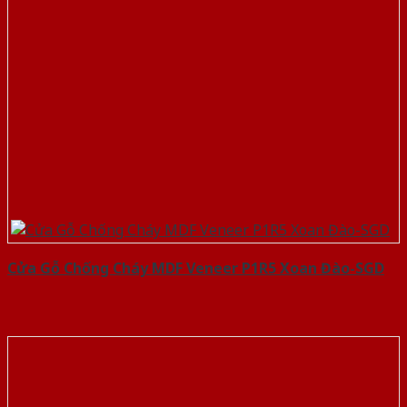
Cửa Gỗ Chống Cháy MDF Veneer P1R5 Xoan Đào-SGD