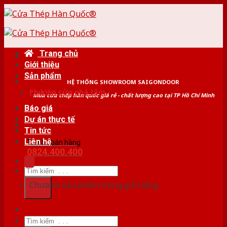
Skip
to
content
Trang chủ
Giới thiệu
Sản phẩm
HỆ THỐNG SHOWROOM SAIGONDOOR
Phụ kiện cửa nhà tắm
Mua cửa thép hàn quốc giá rẻ - chất lượng cao tại TP Hồ Chí Minh
Báo giá
Dự án thực tế
Tin tức
Liên hệ
Tư vấn bán hàng
0824.400.400
Tìm
kiếm:
Chưa có sản phẩm trong giỏ hàng.
Tìm