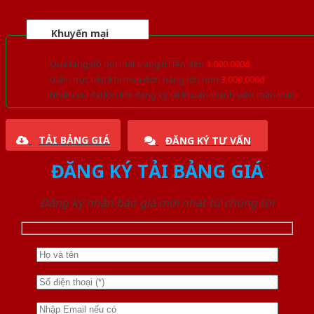
Khuyến mại
Quà tặng đồ nội thất trang trí lên đến
1.000.000đ
Giảm trực tiếp khi mua đơn hàng lớn hơn
3.000.000đ
Nhiều ưu đãi lớn khi đăng ký tài khoản thành viên thân thiết
TẢI BẢNG GIÁ
ĐĂNG KÝ TƯ VẤN
ĐĂNG KÝ TẢI BẢNG GIÁ
Đăng ký nhận báo giá mới nhất từ chúng tôi