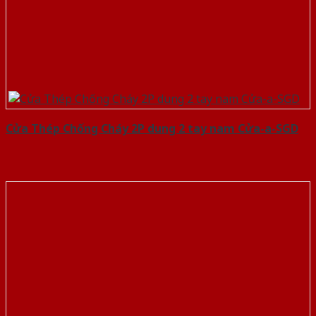
Cửa Thép Chống Cháy 2P dung 2 tay nam Cửa-a-SGD