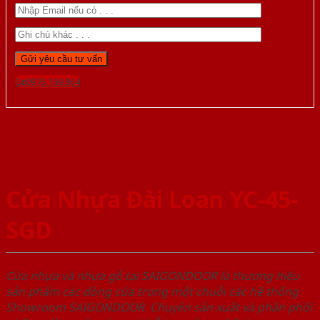
Gọi 0976.169.864
Cửa Nhựa Đài Loan YC-45-
SGD
Cửa nhựa và nhựa gỗ tại SAIGONDOOR là thương hiệu
sản phẩm các dòng cửa trong một chuỗi các hệ thống
Showroom SAIGONDOOR. Chuyên sản xuất và phân phối