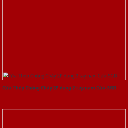
Cửa Thép Chống Cháy 2P dung 2 tay nam Cửa-SGD