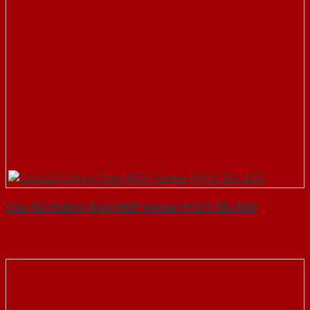
Cửa Gỗ Chống Cháy MDF Veneer P1G1 Sồi-SGD