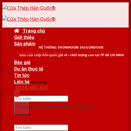
Skip
to
content
Trang chủ
Giới thiệu
Sản phẩm
HỆ THỐNG SHOWROOM SAIGONDOOR
Phụ kiện cửa nhà tắm
Mua cửa thép hàn quốc giá rẻ - chất lượng cao tại TP Hồ Chí Minh
Báo giá
Dự án thực tế
Tin tức
Liên hệ
Tư vấn bán hàng
0824.400.400
Tìm
kiếm:
Chưa có sản phẩm trong giỏ hàng.
Tìm