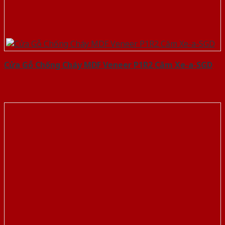
Cửa Gỗ Chống Cháy MDF Veneer P1R2 Căm Xe-a-SGD