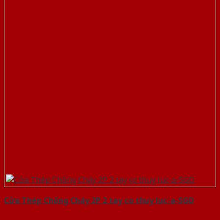
Cửa Thép Chống Cháy 2P 2 tay co thuy luc-a-SGD