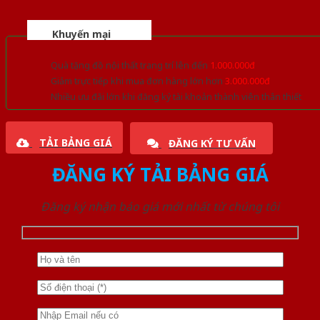
Khuyến mại
Quà tặng đồ nội thất trang trí lên đến
1.000.000đ
Giảm trực tiếp khi mua đơn hàng lớn hơn
3.000.000đ
Nhiều ưu đãi lớn khi đăng ký tài khoản thành viên thân thiết
TẢI BẢNG GIÁ
ĐĂNG KÝ TƯ VẤN
ĐĂNG KÝ TẢI BẢNG GIÁ
Đăng ký nhận báo giá mới nhất từ chúng tôi