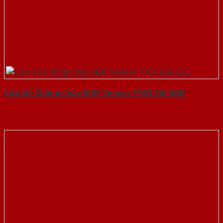
Cửa Gỗ Chống Cháy MDF Veneer P1G1 Sồi-SGD