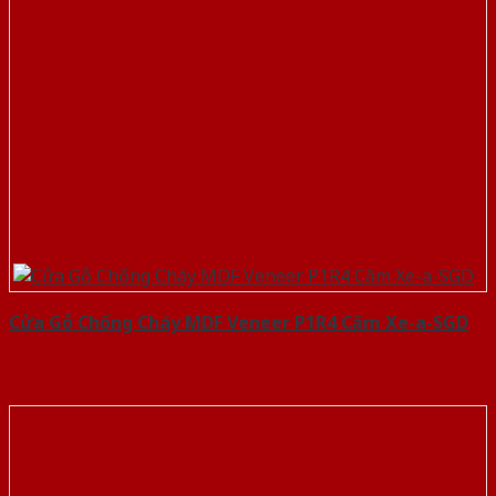
Cửa Gỗ Chống Cháy MDF Veneer P1R4 Căm Xe-a-SGD