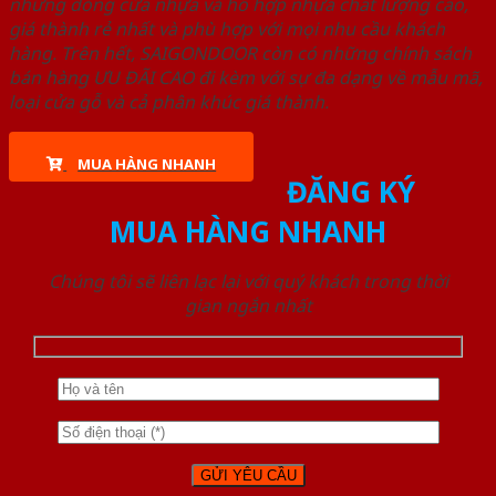
những dòng cửa nhựa và hỗ hợp nhựa chất lượng cao,
giá thành rẻ nhất và phù hợp với mọi nhu cầu khách
hàng. Trên hết, SAIGONDOOR còn có những chính sách
bán hàng ƯU ĐÃI CAO đi kèm với sự đa dạng về mẫu mã,
loại cửa gỗ và cả phân khúc giá thành.
MUA HÀNG NHANH
ĐĂNG KÝ
MUA HÀNG NHANH
Chúng tôi sẽ liên lạc lại với quý khách trong thời
gian ngắn nhất