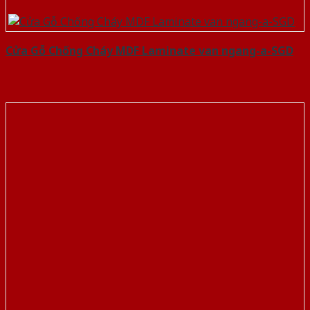
Cửa Gỗ Chống Cháy MDF Laminate van ngang-a-SGD