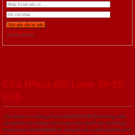
Gọi 0976.169.864
Cửa Nhựa Đài Loan YA-25-
SGD
Cửa nhựa và nhựa gỗ tại SAIGONDOOR là thương hiệu
sản phẩm các dòng cửa trong một chuỗi các hệ thống
Showroom SAIGONDOOR. Chuyên sản xuất và phân phối