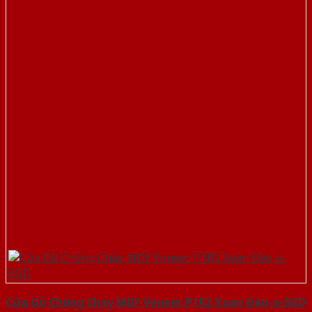
Cửa Gỗ Chống Cháy MDF Veneer P1R2 Xoan Đào-a-SGD