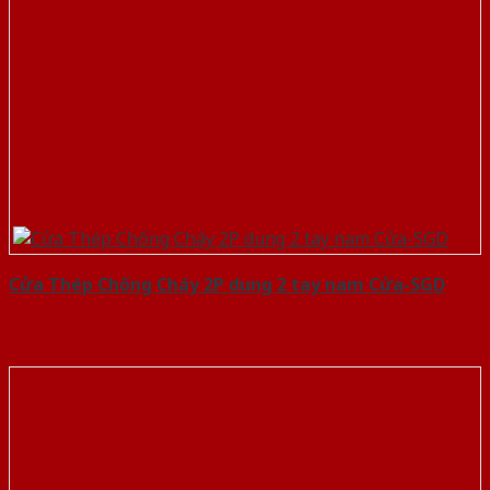
Cửa Thép Chống Cháy 2P dung 2 tay nam Cửa-SGD