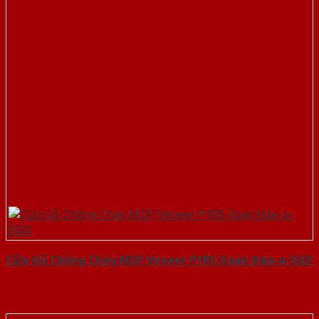
Cửa Gỗ Chống Cháy MDF Veneer P1R5 Xoan Đào-a-SGD