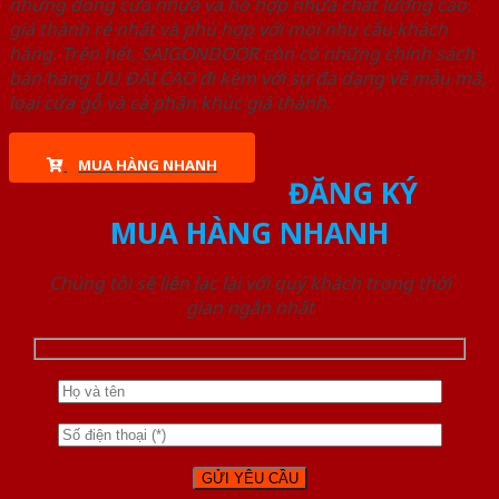
những dòng cửa nhựa và hỗ hợp nhựa chất lượng cao,
giá thành rẻ nhất và phù hợp với mọi nhu cầu khách
hàng. Trên hết, SAIGONDOOR còn có những chính sách
bán hàng ƯU ĐÃI CAO đi kèm với sự đa dạng về mẫu mã,
loại cửa gỗ và cả phân khúc giá thành.
MUA HÀNG NHANH
ĐĂNG KÝ
MUA HÀNG NHANH
Chúng tôi sẽ liên lạc lại với quý khách trong thời
gian ngắn nhất