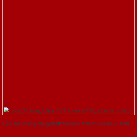
Cửa Gỗ Chống Cháy MDF Veneer P1R2 Căm Xe-a-SGD