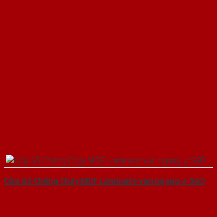
Cửa Gỗ Chống Cháy MDF Laminate van ngang-a-SGD