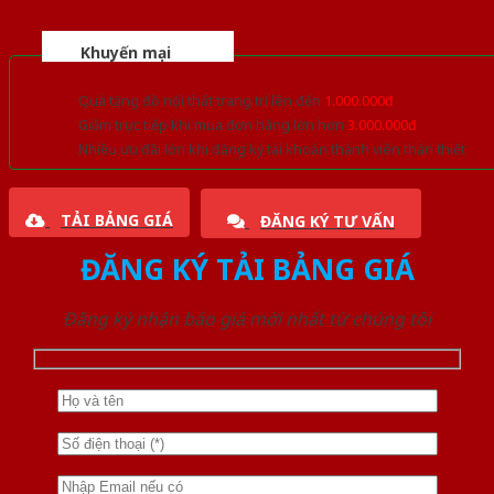
Khuyến mại
Quà tặng đồ nội thất trang trí lên đến
1.000.000đ
Giảm trực tiếp khi mua đơn hàng lớn hơn
3.000.000đ
Nhiều ưu đãi lớn khi đăng ký tài khoản thành viên thân thiết
TẢI BẢNG GIÁ
ĐĂNG KÝ TƯ VẤN
ĐĂNG KÝ TẢI BẢNG GIÁ
Đăng ký nhận báo giá mới nhất từ chúng tôi