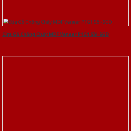
Cửa Gỗ Chống Cháy MDF Veneer P1G1 Sồi-SGD