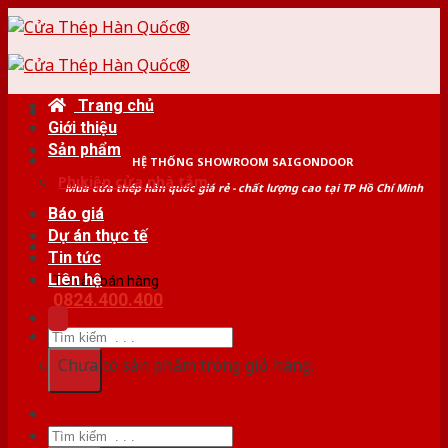
Skip
to
content
Trang chủ
Giới thiệu
Sản phẩm
HỆ THỐNG SHOWROOM SAIGONDOOR
Phụ kiện cửa nhà tắm
Mua cửa thép hàn quốc giá rẻ - chất lượng cao tại TP Hồ Chí Minh
Báo giá
Dự án thực tế
Tin tức
Liên hệ
Tư vấn bán hàng
0824.400.400
Tìm
kiếm:
Chưa có sản phẩm trong giỏ hàng.
Tìm