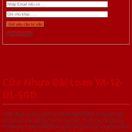
Gọi 0976.169.864
Cửa Nhựa Đài Loan YA-12-
DL-SGD
Cửa nhựa và nhựa gỗ tại SAIGONDOOR là thương hiệu
sản phẩm các dòng cửa trong một chuỗi các hệ thống
Showroom SAIGONDOOR. Chuyên sản xuất và phân phối