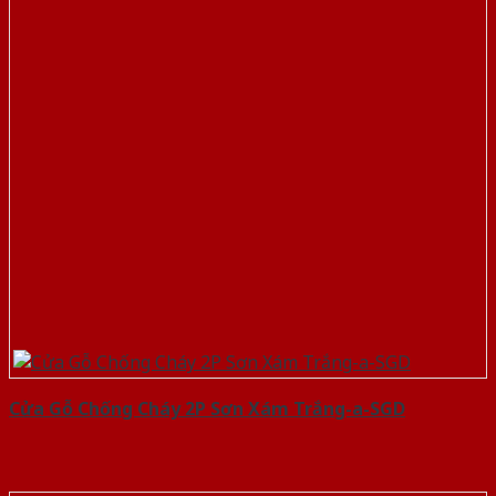
Cửa Gỗ Chống Cháy 2P Sơn Xám Trắng-a-SGD