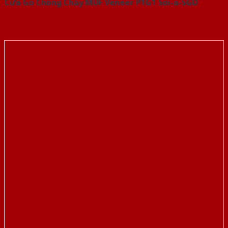
Cửa Gỗ Chống Cháy MDF Veneer P1G1 Sồi-a-SGD