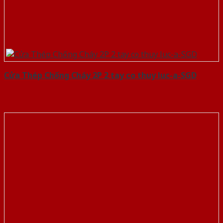
Cửa Thép Chống Cháy 2P 2 tay co thuy luc-a-SGD