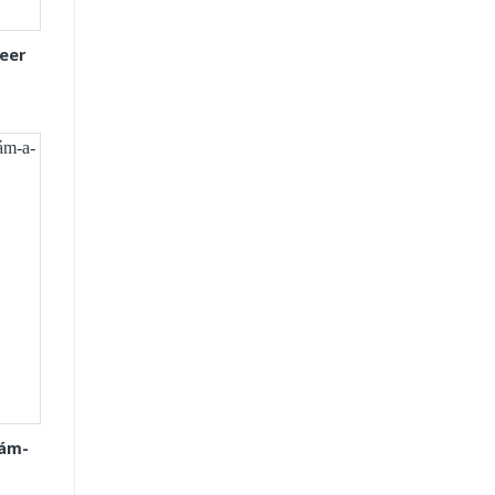
eer
Xám-