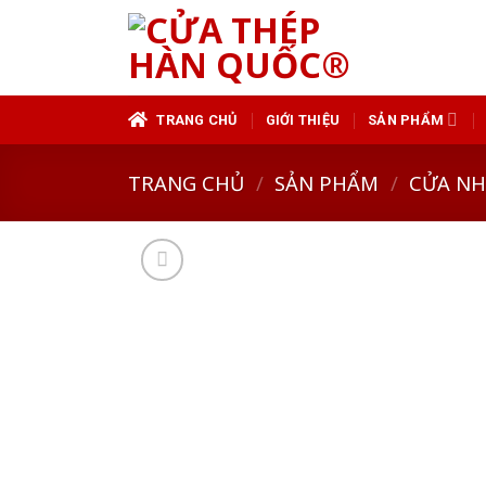
Skip
to
content
TRANG CHỦ
GIỚI THIỆU
SẢN PHẨM
TRANG CHỦ
/
SẢN PHẨM
/
CỬA N