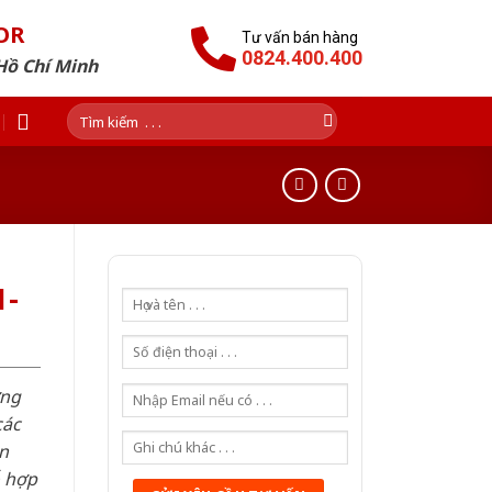
OR
Tư vấn bán hàng
0824.400.400
Hồ Chí Minh
Tìm
kiếm:
1-
ơng
các
n
ỗ hợp