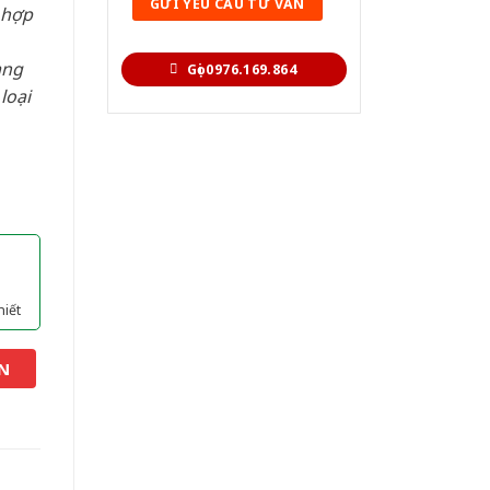
 hợp
àng
Gọi 0976.169.864
loại
hiết
N