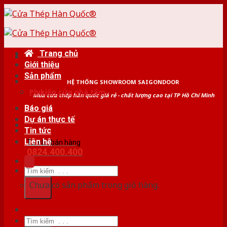
Skip
to
content
Trang chủ
Giới thiệu
Sản phẩm
HỆ THỐNG SHOWROOM SAIGONDOOR
Phụ kiện cửa nhà tắm
Mua cửa thép hàn quốc giá rẻ - chất lượng cao tại TP Hồ Chí Minh
Báo giá
Dự án thực tế
Tin tức
Liên hệ
Tư vấn bán hàng
0824.400.400
Tìm
kiếm:
Chưa có sản phẩm trong giỏ hàng.
Tìm