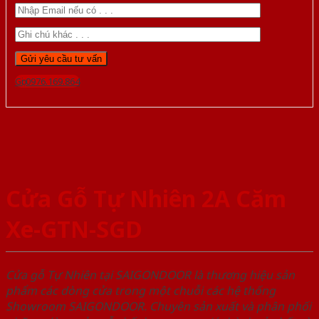
Gọi 0976.169.864
Cửa Gỗ Tự Nhiên 2A Căm
Xe-GTN-SGD
Cửa gỗ Tự Nhiên tại SAIGONDOOR là thương hiệu sản
phẩm các dòng cửa trong một chuỗi các hệ thống
Showroom SAIGONDOOR. Chuyên sản xuất và phân phối