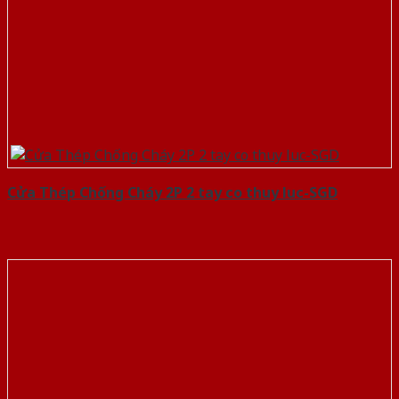
Cửa Thép Chống Cháy 2P 2 tay co thuy luc-SGD