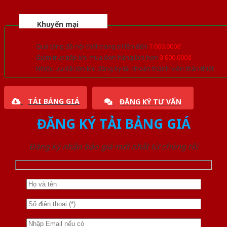
Khuyến mại
Quà tặng đồ nội thất trang trí lên đến
1.000.000đ
Giảm trực tiếp khi mua đơn hàng lớn hơn
3.000.000đ
Nhiều ưu đãi lớn khi đăng ký tài khoản thành viên thân thiết
TẢI BẢNG GIÁ
ĐĂNG KÝ TƯ VẤN
ĐĂNG KÝ TẢI BẢNG GIÁ
Đăng ký nhận báo giá mới nhất từ chúng tôi