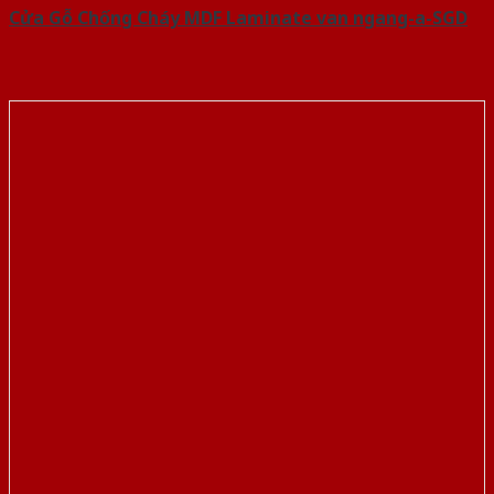
Cửa Gỗ Chống Cháy MDF Laminate van ngang-a-SGD