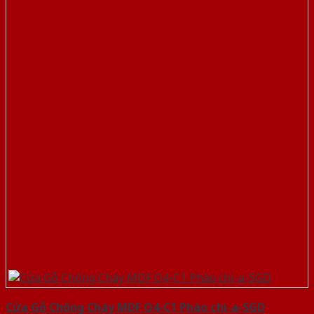
Cửa Gỗ Chống Cháy MDF O4-C1 Phào chi-a-SGD