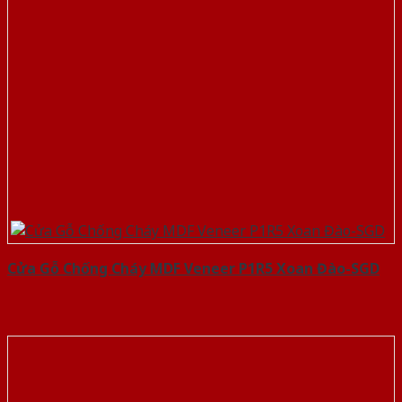
Cửa Gỗ Chống Cháy MDF Veneer P1R5 Xoan Đào-SGD