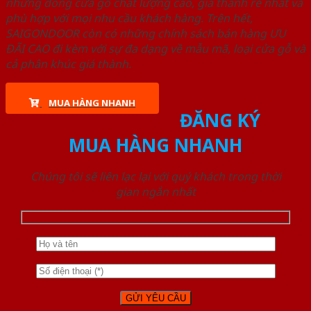
những dòng cửa gỗ chất lượng cao, giá thành rẻ nhất và
phù hợp với mọi nhu cầu khách hàng. Trên hết,
SAIGONDOOR còn có những chính sách bán hàng ƯU
ĐÃI CAO đi kèm với sự đa dạng về mẫu mã, loại cửa gỗ và
cả phân khúc giá thành.
MUA HÀNG NHANH
ĐĂNG KÝ
MUA HÀNG NHANH
Chúng tôi sẽ liên lạc lại với quý khách trong thời
gian ngắn nhất