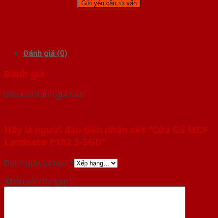
Đánh giá (0)
Đánh giá
Chưa có đánh giá nào.
Hãy là người đầu tiên nhận xét “Cửa Gỗ MDF
Laminate P1R2 3-SGD”
Đánh giá của bạn
*
Nhận xét của bạn
*