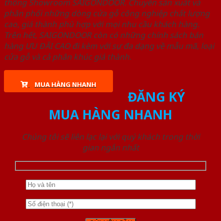
thống Showroom SAIGONDOOR. Chuyên sản xuất và
phân phối những dòng cửa gỗ công nghiệp chất lượng
cao, giá thành phù hợp với mọi nhu cầu khách hàng.
Trên hết, SAIGONDOOR còn có những chính sách bán
hàng ƯU ĐÃI CAO đi kèm với sự đa dạng về mẫu mã, loại
cửa gỗ và cả phân khúc giá thành.
MUA HÀNG NHANH
ĐĂNG KÝ
MUA HÀNG NHANH
Chúng tôi sẽ liên lạc lại với quý khách trong thời
gian ngắn nhất