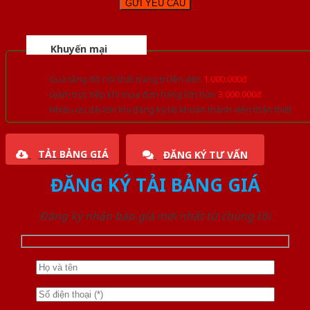
Khuyến mại
Quà tặng đồ nội thất trang trí lên đến
1.000.000đ
Giảm trực tiếp khi mua đơn hàng lớn hơn
3.000.000đ
Nhiều ưu đãi lớn khi đăng ký tài khoản thành viên thân thiết
TẢI BẢNG GIÁ
ĐĂNG KÝ TƯ VẤN
ĐĂNG KÝ TẢI BẢNG GIÁ
Đăng ký nhận báo giá mới nhất từ chúng tôi