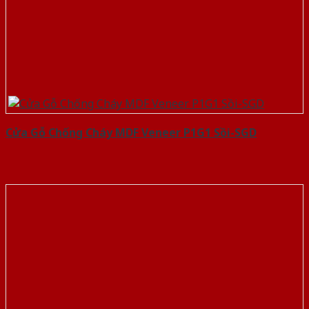
Cửa Gỗ Chống Cháy MDF Veneer P1G1 Sồi-SGD