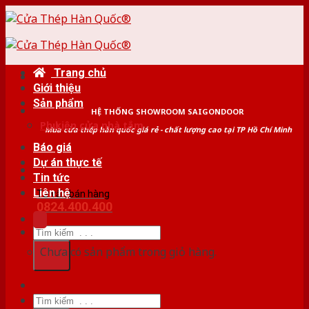
Skip
to
content
Trang chủ
Giới thiệu
Sản phẩm
HỆ THỐNG SHOWROOM SAIGONDOOR
Phụ kiện cửa nhà tắm
Mua cửa thép hàn quốc giá rẻ - chất lượng cao tại TP Hồ Chí Minh
Báo giá
Dự án thực tế
Tin tức
Liên hệ
Tư vấn bán hàng
0824.400.400
Tìm
kiếm:
Chưa có sản phẩm trong giỏ hàng.
Tìm