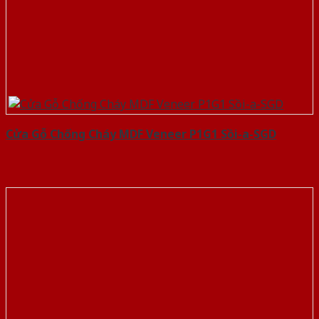
Cửa Gỗ Chống Cháy MDF Veneer P1G1 Sồi-a-SGD