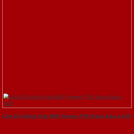
Cửa Gỗ Chống Cháy MDF Veneer P1R2 Xoan Đào-a-SGD