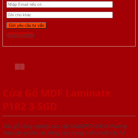
Gọi 0976.169.864
Cửa Gỗ MDF Laminate
P1R2 3-SGD
Cửa gỗ công nghiệp cao cấp SAIGONDOOR là thương
hiệu sản phẩm các dòng cửa trong một chuỗi các hệ