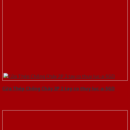
Cửa Thép Chống Cháy 2P 2 tay co thuy luc-a-SGD