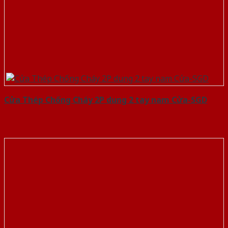
Cửa Thép Chống Cháy 2P dung 2 tay nam Cửa-SGD