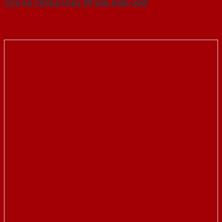
Cửa Gỗ Chống Cháy 2P Sơn Xám-SGD