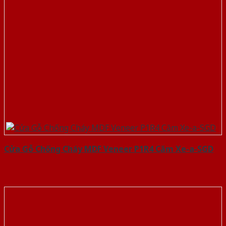
Cửa Gỗ Chống Cháy MDF Veneer P1R4 Căm Xe-a-SGD