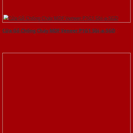
Cửa Gỗ Chống Cháy MDF Veneer P1G1 Sồi-a-SGD