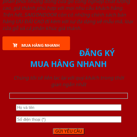
phân phối những dòng cửa gỗ công nghiệp chất lượng
cao, giá thành phù hợp với mọi nhu cầu khách hàng.
Trên hết, SAIGONDOOR còn có những chính sách bán
hàng ƯU ĐÃI CAO đi kèm với sự đa dạng về mẫu mã, loại
cửa gỗ và cả phân khúc giá thành.
MUA HÀNG NHANH
ĐĂNG KÝ
MUA HÀNG NHANH
Chúng tôi sẽ liên lạc lại với quý khách trong thời
gian ngắn nhất