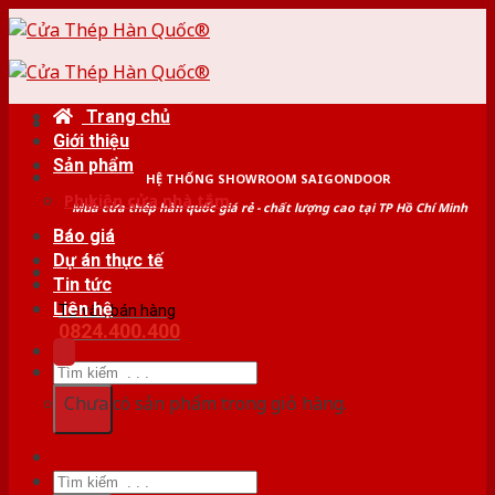
Skip
to
content
Trang chủ
Giới thiệu
Sản phẩm
HỆ THỐNG SHOWROOM SAIGONDOOR
Phụ kiện cửa nhà tắm
Mua cửa thép hàn quốc giá rẻ - chất lượng cao tại TP Hồ Chí Minh
Báo giá
Dự án thực tế
Tin tức
Liên hệ
Tư vấn bán hàng
0824.400.400
Tìm
kiếm:
Chưa có sản phẩm trong giỏ hàng.
Tìm