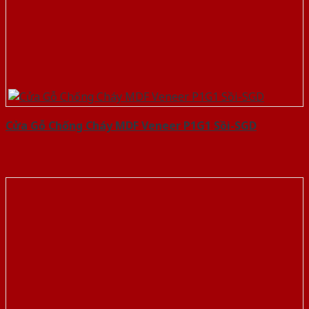
Cửa Gỗ Chống Cháy MDF Veneer P1G1 Sồi-SGD