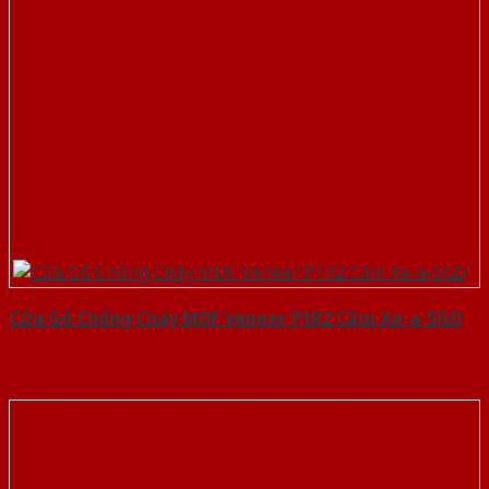
Cửa Gỗ Chống Cháy MDF Veneer P1R2 Căm Xe-a-SGD