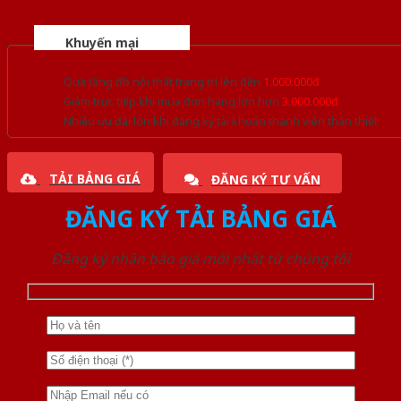
Khuyến mại
Quà tặng đồ nội thất trang trí lên đến
1.000.000đ
Giảm trực tiếp khi mua đơn hàng lớn hơn
3.000.000đ
Nhiều ưu đãi lớn khi đăng ký tài khoản thành viên thân thiết
TẢI BẢNG GIÁ
ĐĂNG KÝ TƯ VẤN
ĐĂNG KÝ TẢI BẢNG GIÁ
Đăng ký nhận báo giá mới nhất từ chúng tôi