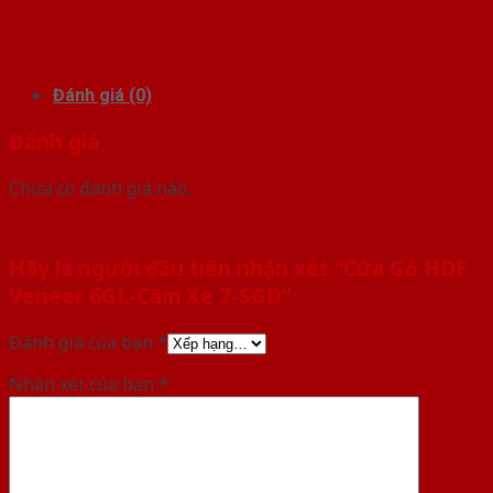
Đánh giá (0)
Đánh giá
Chưa có đánh giá nào.
Hãy là người đầu tiên nhận xét “Cửa Gỗ HDF
Veneer 6GL-Căm Xe 7-SGD”
Đánh giá của bạn
*
Nhận xét của bạn
*