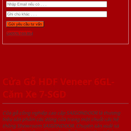
Gọi 0976.169.864
Cửa Gỗ HDF Veneer 6GL-
Căm Xe 7-SGD
Cửa gỗ công nghiệp cao cấp SAIGONDOOR là thương
hiệu sản phẩm các dòng cửa trong một chuỗi các hệ
thống Showroom SAIGONDOOR. Chuyên sản xuất và