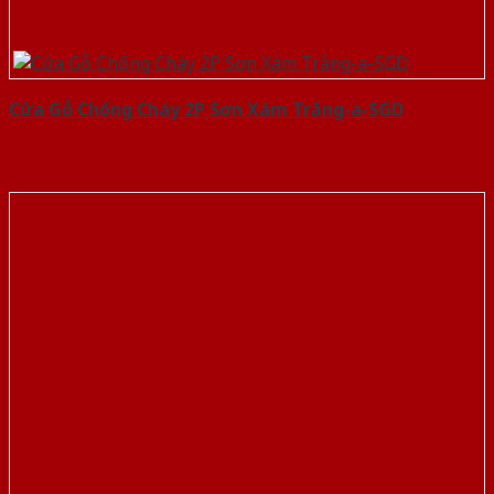
Cửa Gỗ Chống Cháy 2P Sơn Xám Trắng-a-SGD