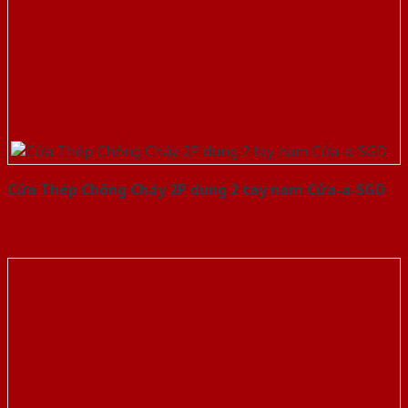
Cửa Thép Chống Cháy 2P dung 2 tay nam Cửa-a-SGD