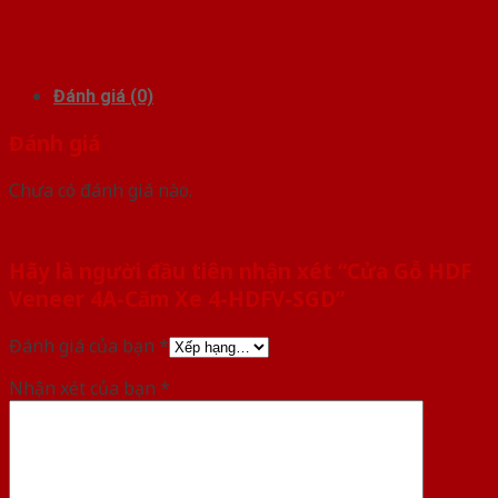
Đánh giá (0)
Đánh giá
Chưa có đánh giá nào.
Hãy là người đầu tiên nhận xét “Cửa Gỗ HDF
Veneer 4A-Căm Xe 4-HDFV-SGD”
Đánh giá của bạn
*
Nhận xét của bạn
*