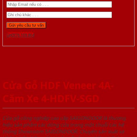
Gọi 0976.169.864
Cửa Gỗ HDF Veneer 4A-
Căm Xe 4-HDFV-SGD
Cửa gỗ công nghiệp cao cấp SAIGONDOOR là thương
hiệu sản phẩm các dòng cửa trong một chuỗi các hệ
thống Showroom SAIGONDOOR. Chuyên sản xuất và