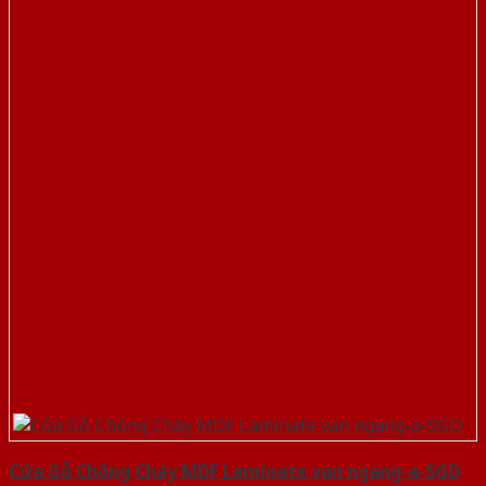
Cửa Gỗ Chống Cháy MDF Laminate van ngang-a-SGD