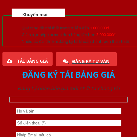
Khuyến mại
Quà tặng đồ nội thất trang trí lên đến
1.000.000đ
Giảm trực tiếp khi mua đơn hàng lớn hơn
3.000.000đ
Nhiều ưu đãi lớn khi đăng ký tài khoản thành viên thân thiết
TẢI BẢNG GIÁ
ĐĂNG KÝ TƯ VẤN
ĐĂNG KÝ TẢI BẢNG GIÁ
Đăng ký nhận báo giá mới nhất từ chúng tôi