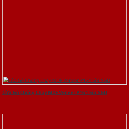
Cửa Gỗ Chống Cháy MDF Veneer P1G1 Sồi-SGD