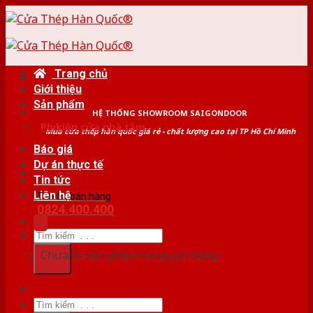
Skip
to
content
Trang chủ
Giới thiệu
Sản phẩm
HỆ THỐNG SHOWROOM SAIGONDOOR
Phụ kiện cửa nhà tắm
Mua cửa thép hàn quốc giá rẻ - chất lượng cao tại TP Hồ Chí Minh
Báo giá
Dự án thực tế
Tin tức
Liên hệ
Tư vấn bán hàng
0824.400.400
Tìm
kiếm:
Chưa có sản phẩm trong giỏ hàng.
Tìm