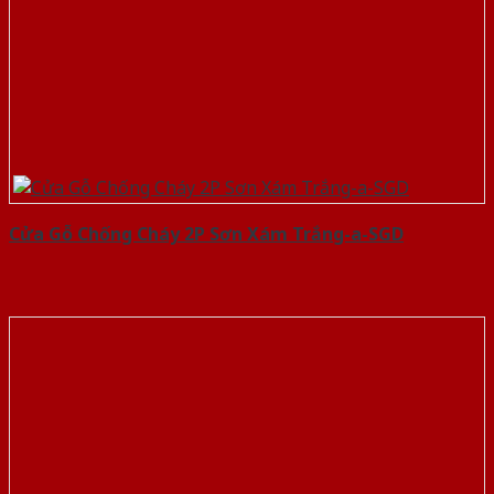
Cửa Gỗ Chống Cháy 2P Sơn Xám Trắng-a-SGD