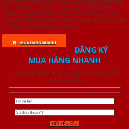
phân phối những dòng cửa gỗ công nghiệp chất lượng
cao, giá thành phù hợp với mọi nhu cầu khách hàng.
Trên hết, SAIGONDOOR còn có những chính sách bán
hàng ƯU ĐÃI CAO đi kèm với sự đa dạng về mẫu mã, loại
cửa gỗ và cả phân khúc giá thành.
MUA HÀNG NHANH
ĐĂNG KÝ
MUA HÀNG NHANH
Chúng tôi sẽ liên lạc lại với quý khách trong thời
gian ngắn nhất