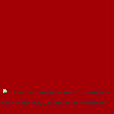
Cửa Gỗ Chống Cháy MDF Veneer P1R5 Xoan Đào-SGD