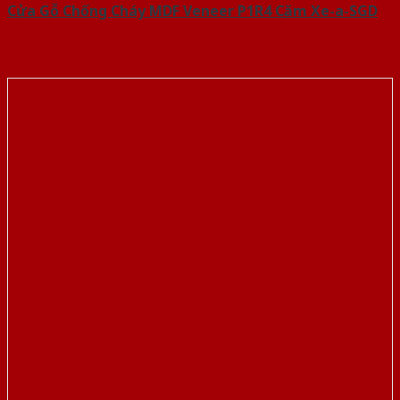
Cửa Gỗ Chống Cháy MDF Veneer P1R4 Căm Xe-a-SGD