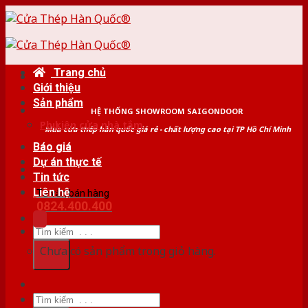
Skip
to
content
Trang chủ
Giới thiệu
Sản phẩm
HỆ THỐNG SHOWROOM SAIGONDOOR
Phụ kiện cửa nhà tắm
Mua cửa thép hàn quốc giá rẻ - chất lượng cao tại TP Hồ Chí Minh
Báo giá
Dự án thực tế
Tin tức
Liên hệ
Tư vấn bán hàng
0824.400.400
Tìm
kiếm:
Chưa có sản phẩm trong giỏ hàng.
Tìm