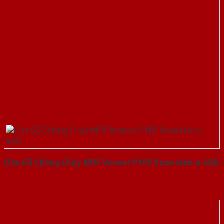
Cửa Gỗ Chống Cháy MDF Veneer P1R5 Xoan Đào-a-SGD