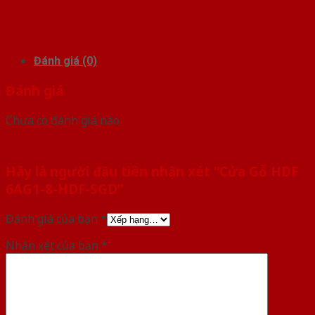
Đánh giá (0)
Đánh giá
Chưa có đánh giá nào.
Hãy là người đầu tiên nhận xét “Cửa Gỗ HDF
6AG1-8-HDF-SGD”
Đánh giá của bạn
*
Nhận xét của bạn
*