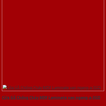
Cửa Gỗ Chống Cháy MDF Laminate van ngang-a-SGD