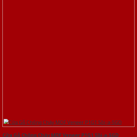
Cửa Gỗ Chống Cháy MDF Veneer P1G1 Sồi-a-SGD