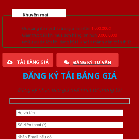
Khuyến mại
Quà tặng đồ nội thất trang trí lên đến
1.000.000đ
Giảm trực tiếp khi mua đơn hàng lớn hơn
3.000.000đ
Nhiều ưu đãi lớn khi đăng ký tài khoản thành viên thân thiết
TẢI BẢNG GIÁ
ĐĂNG KÝ TƯ VẤN
ĐĂNG KÝ TẢI BẢNG GIÁ
Đăng ký nhận báo giá mới nhất từ chúng tôi