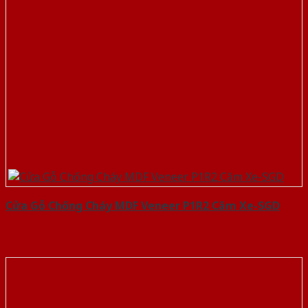
Cửa Gỗ Chống Cháy MDF Veneer P1R2 Căm Xe-SGD