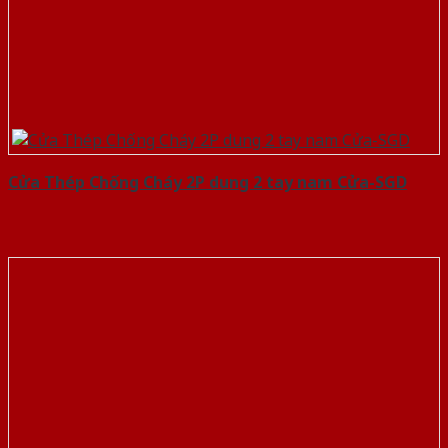
Cửa Thép Chống Cháy 2P dung 2 tay nam Cửa-SGD