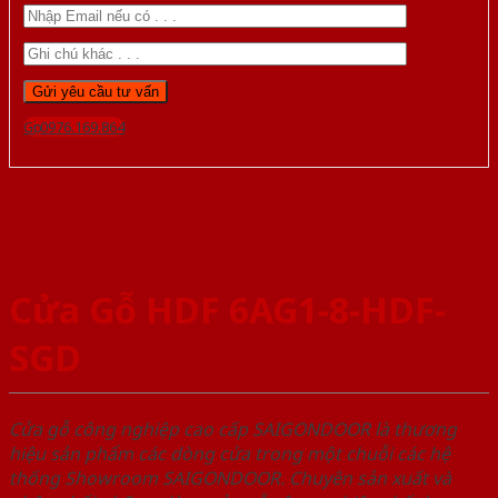
Gọi 0976.169.864
Cửa Gỗ HDF 6AG1-8-HDF-
SGD
Cửa gỗ công nghiệp cao cấp SAIGONDOOR là thương
hiệu sản phẩm các dòng cửa trong một chuỗi các hệ
thống Showroom SAIGONDOOR. Chuyên sản xuất và