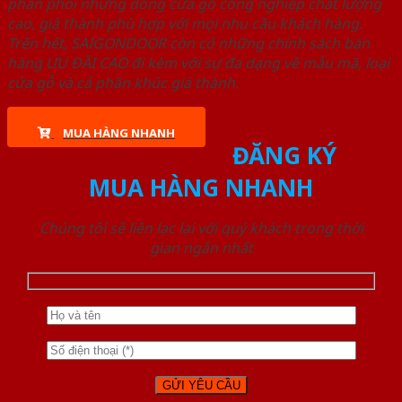
phân phối những dòng cửa gỗ công nghiệp chất lượng
cao, giá thành phù hợp với mọi nhu cầu khách hàng.
Trên hết, SAIGONDOOR còn có những chính sách bán
hàng ƯU ĐÃI CAO đi kèm với sự đa dạng về mẫu mã, loại
cửa gỗ và cả phân khúc giá thành.
MUA HÀNG NHANH
ĐĂNG KÝ
MUA HÀNG NHANH
Chúng tôi sẽ liên lạc lại với quý khách trong thời
gian ngắn nhất