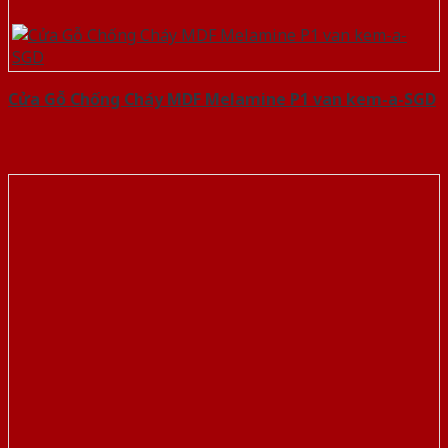
Cửa Gỗ Chống Cháy MDF Melamine P1 van kem-a-SGD