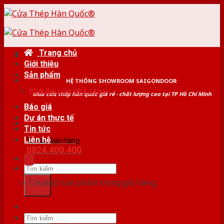
Skip
to
content
Trang chủ
Giới thiệu
Sản phẩm
HỆ THỐNG SHOWROOM SAIGONDOOR
Phụ kiện cửa nhà tắm
Mua cửa thép hàn quốc giá rẻ - chất lượng cao tại TP Hồ Chí Minh
Báo giá
Dự án thực tế
Tin tức
Liên hệ
Tư vấn bán hàng
0824.400.400
Tìm
kiếm:
Chưa có sản phẩm trong giỏ hàng.
Tìm