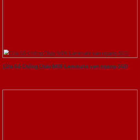
Cửa Gỗ Chống Cháy MDF Laminate van ngang-SGD