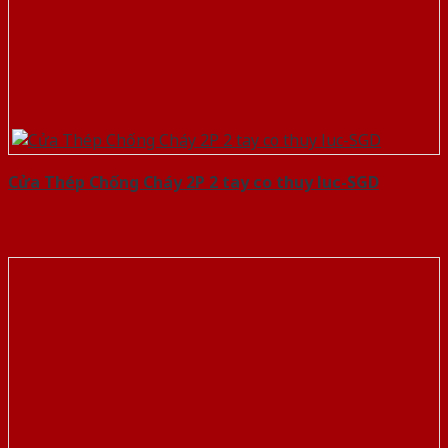
Cửa Thép Chống Cháy 2P 2 tay co thuy luc-SGD