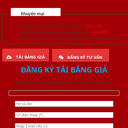
Khuyến mại
Quà tặng đồ nội thất trang trí lên đến
1.000.000đ
Giảm trực tiếp khi mua đơn hàng lớn hơn
3.000.000đ
Nhiều ưu đãi lớn khi đăng ký tài khoản thành viên thân thiết
TẢI BẢNG GIÁ
ĐĂNG KÝ TƯ VẤN
ĐĂNG KÝ TẢI BẢNG GIÁ
Đăng ký nhận báo giá mới nhất từ chúng tôi