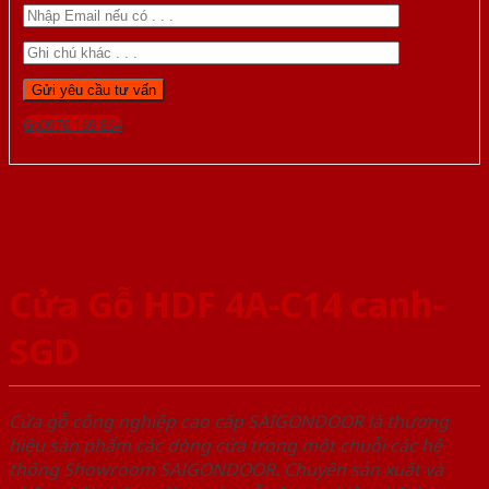
Gọi 0976.169.864
Cửa Gỗ HDF 4A-C14 canh-
SGD
Cửa gỗ công nghiệp cao cấp SAIGONDOOR là thương
hiệu sản phẩm các dòng cửa trong một chuỗi các hệ
thống Showroom SAIGONDOOR. Chuyên sản xuất và