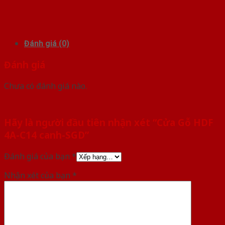
Đánh giá (0)
Đánh giá
Chưa có đánh giá nào.
Hãy là người đầu tiên nhận xét “Cửa Gỗ HDF
4A-C14 canh-SGD”
Đánh giá của bạn
*
Nhận xét của bạn
*