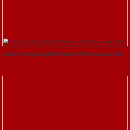
Cửa Gỗ Chống Cháy MDF Veneer P1R5 Xoan Đào-SGD