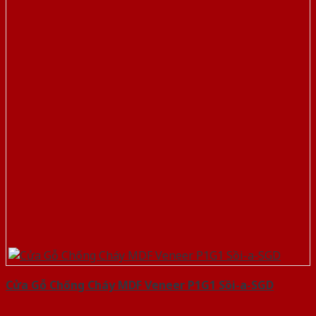
Cửa Gỗ Chống Cháy MDF Veneer P1G1 Sồi-a-SGD