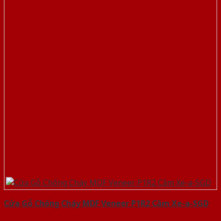
Cửa Gỗ Chống Cháy MDF Veneer P1R2 Căm Xe-a-SGD