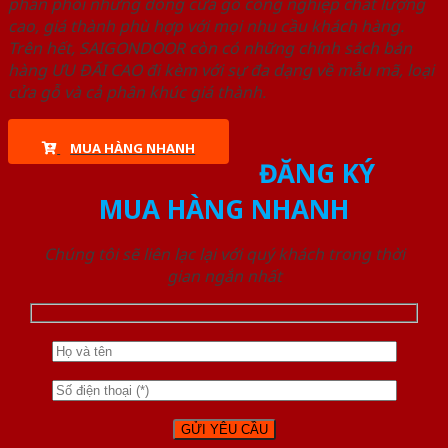
phân phối những dòng cửa gỗ công nghiệp chất lượng
cao, giá thành phù hợp với mọi nhu cầu khách hàng.
Trên hết, SAIGONDOOR còn có những chính sách bán
hàng ƯU ĐÃI CAO đi kèm với sự đa dạng về mẫu mã, loại
cửa gỗ và cả phân khúc giá thành.
MUA HÀNG NHANH
ĐĂNG KÝ
MUA HÀNG NHANH
Chúng tôi sẽ liên lạc lại với quý khách trong thời
gian ngắn nhất