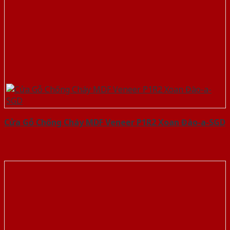
Cửa Gỗ Chống Cháy MDF Veneer P1R2 Xoan Đào-a-SGD