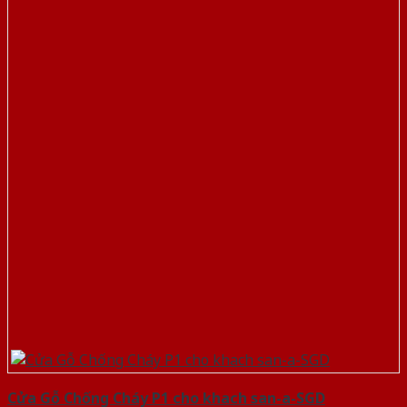
Cửa Gỗ Chống Cháy P1 cho khach san-a-SGD