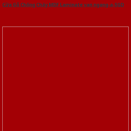
Cửa Gỗ Chống Cháy MDF Laminate van ngang-a-SGD