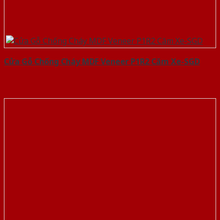
Cửa Gỗ Chống Cháy MDF Veneer P1R2 Căm Xe-SGD