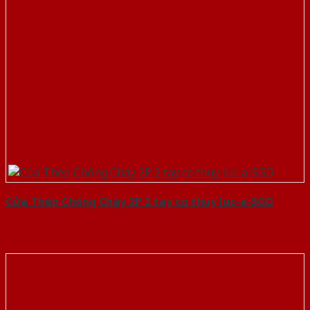
Cửa Thép Chống Cháy 2P 2 tay co thuy luc-a-SGD