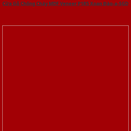
Cửa Gỗ Chống Cháy MDF Veneer P1R5 Xoan Đào-a-SGD