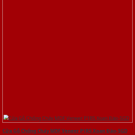
Cửa Gỗ Chống Cháy MDF Veneer P1R5 Xoan Đào-SGD