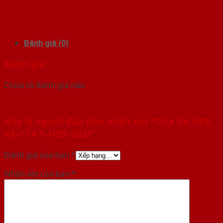
Đánh giá (0)
Đánh giá
Chưa có đánh giá nào.
Hãy là người đầu tiên nhận xét “Cửa Gỗ HDF
4A-C14 5-HDF-SGD”
Đánh giá của bạn
*
Nhận xét của bạn
*