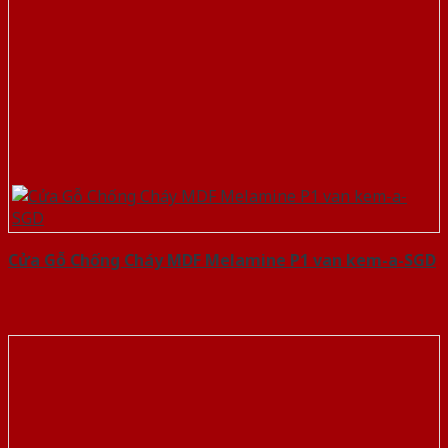
Cửa Gỗ Chống Cháy MDF Melamine P1 van kem-a-SGD