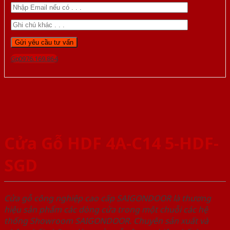
Gọi 0976.169.864
Cửa Gỗ HDF 4A-C14 5-HDF-
SGD
Cửa gỗ công nghiệp cao cấp SAIGONDOOR là thương
hiệu sản phẩm các dòng cửa trong một chuỗi các hệ
thống Showroom SAIGONDOOR. Chuyên sản xuất và