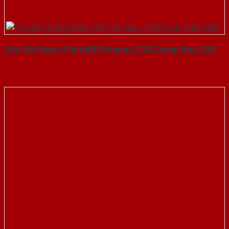
Cửa Gỗ Chống Cháy MDF Veneer P1R2 Xoan Đào-SGD