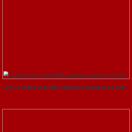
Cửa Gỗ Chống Cháy MDF Laminate van ngang-a-SGD