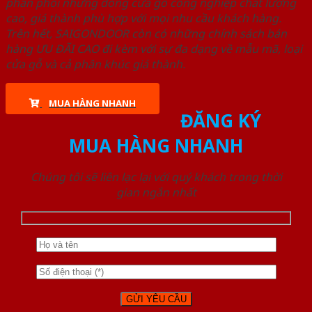
phân phối những dòng cửa gỗ công nghiệp chất lượng
cao, giá thành phù hợp với mọi nhu cầu khách hàng.
Trên hết, SAIGONDOOR còn có những chính sách bán
hàng ƯU ĐÃI CAO đi kèm với sự đa dạng về mẫu mã, loại
cửa gỗ và cả phân khúc giá thành.
MUA HÀNG NHANH
ĐĂNG KÝ
MUA HÀNG NHANH
Chúng tôi sẽ liên lạc lại với quý khách trong thời
gian ngắn nhất