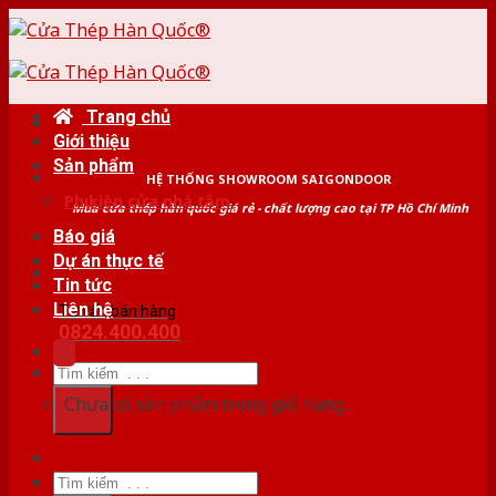
Skip
to
content
Trang chủ
Giới thiệu
Sản phẩm
HỆ THỐNG SHOWROOM SAIGONDOOR
Phụ kiện cửa nhà tắm
Mua cửa thép hàn quốc giá rẻ - chất lượng cao tại TP Hồ Chí Minh
Báo giá
Dự án thực tế
Tin tức
Liên hệ
Tư vấn bán hàng
0824.400.400
Tìm
kiếm:
Chưa có sản phẩm trong giỏ hàng.
Tìm