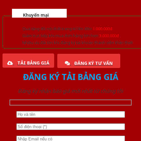
Khuyến mại
Quà tặng đồ nội thất trang trí lên đến
1.000.000đ
Giảm trực tiếp khi mua đơn hàng lớn hơn
3.000.000đ
Nhiều ưu đãi lớn khi đăng ký tài khoản thành viên thân thiết
TẢI BẢNG GIÁ
ĐĂNG KÝ TƯ VẤN
ĐĂNG KÝ TẢI BẢNG GIÁ
Đăng ký nhận báo giá mới nhất từ chúng tôi