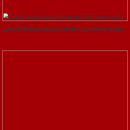
Cửa Gỗ Chống Cháy MDF Veneer P1R2 Căm Xe-a-SGD