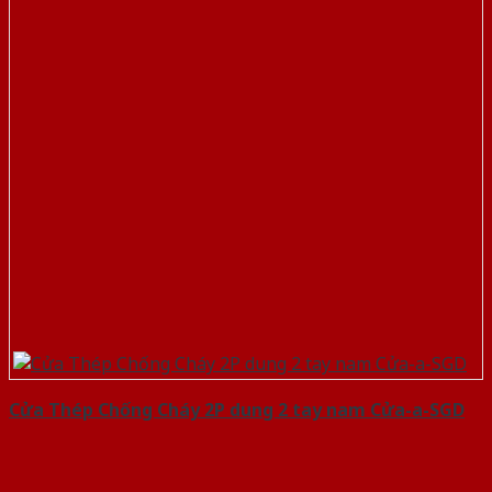
Cửa Thép Chống Cháy 2P dung 2 tay nam Cửa-a-SGD