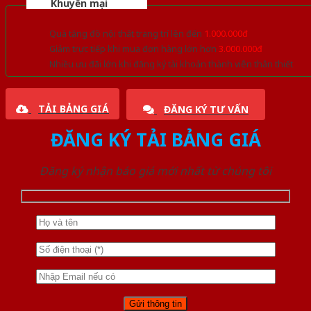
Khuyến mại
Quà tặng đồ nội thất trang trí lên đến
1.000.000đ
Giảm trực tiếp khi mua đơn hàng lớn hơn
3.000.000đ
Nhiều ưu đãi lớn khi đăng ký tài khoản thành viên thân thiết
TẢI BẢNG GIÁ
ĐĂNG KÝ TƯ VẤN
ĐĂNG KÝ TẢI BẢNG GIÁ
Đăng ký nhận báo giá mới nhất từ chúng tôi