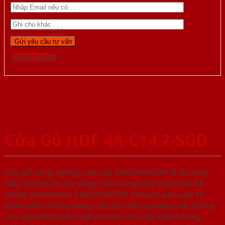
Gọi 0976.169.864
Cửa Gỗ HDF 4A-C14 2-SGD
Cửa gỗ công nghiệp cao cấp SAIGONDOOR là thương
hiệu sản phẩm các dòng cửa trong một chuỗi các hệ
thống Showroom SAIGONDOOR. Chuyên sản xuất và
phân phối những dòng cửa gỗ công nghiệp chất lượng
cao, giá thành phù hợp với mọi nhu cầu khách hàng.