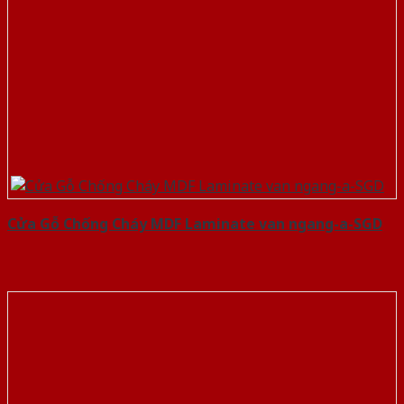
Cửa Gỗ Chống Cháy MDF Laminate van ngang-a-SGD