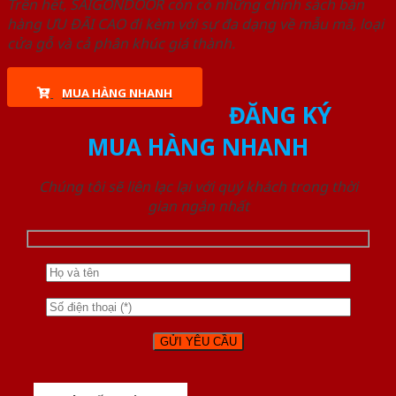
Trên hết, SAIGONDOOR còn có những chính sách bán
hàng ƯU ĐÃI CAO đi kèm với sự đa dạng về mẫu mã, loại
cửa gỗ và cả phân khúc giá thành.
MUA HÀNG NHANH
ĐĂNG KÝ
MUA HÀNG NHANH
Chúng tôi sẽ liên lạc lại với quý khách trong thời
gian ngắn nhất