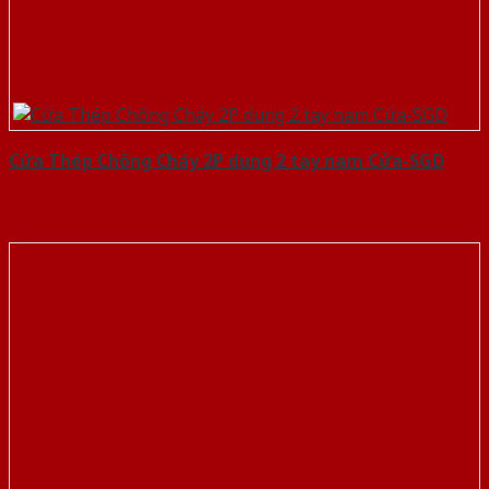
Cửa Thép Chống Cháy 2P dung 2 tay nam Cửa-SGD