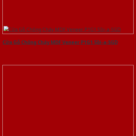
Cửa Gỗ Chống Cháy MDF Veneer P1G1 Sồi-a-SGD