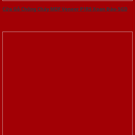
Cửa Gỗ Chống Cháy MDF Veneer P1R5 Xoan Đào-SGD