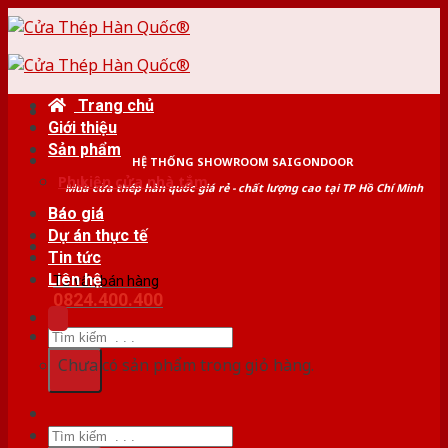
Skip
to
content
Trang chủ
Giới thiệu
Sản phẩm
HỆ THỐNG SHOWROOM SAIGONDOOR
Phụ kiện cửa nhà tắm
Mua cửa thép hàn quốc giá rẻ - chất lượng cao tại TP Hồ Chí Minh
Báo giá
Dự án thực tế
Tin tức
Liên hệ
Tư vấn bán hàng
0824.400.400
Tìm
kiếm:
Chưa có sản phẩm trong giỏ hàng.
Tìm