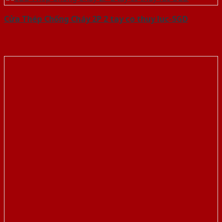
Cửa Thép Chống Cháy 2P 2 tay co thuy luc-SGD