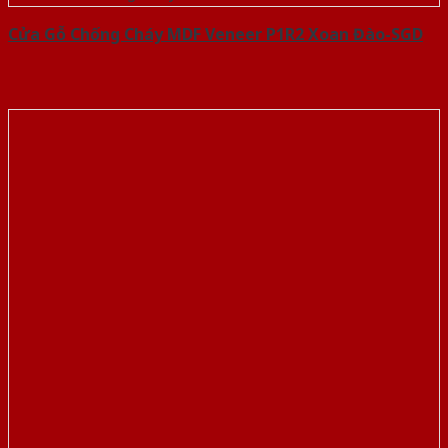
Cửa Gỗ Chống Cháy MDF Veneer P1R2 Xoan Đào-SGD