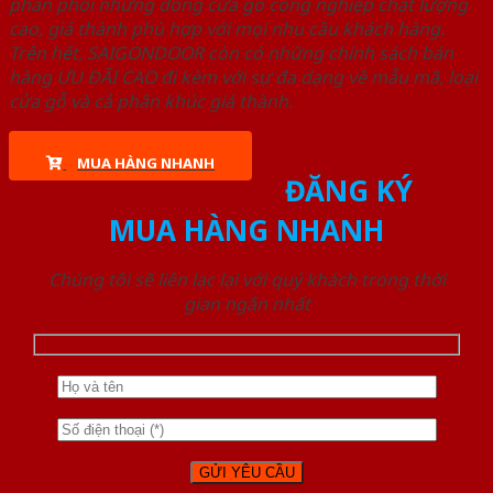
phân phối những dòng cửa gỗ công nghiệp chất lượng
cao, giá thành phù hợp với mọi nhu cầu khách hàng.
Trên hết, SAIGONDOOR còn có những chính sách bán
hàng ƯU ĐÃI CAO đi kèm với sự đa dạng về mẫu mã, loại
cửa gỗ và cả phân khúc giá thành.
MUA HÀNG NHANH
ĐĂNG KÝ
MUA HÀNG NHANH
Chúng tôi sẽ liên lạc lại với quý khách trong thời
gian ngắn nhất