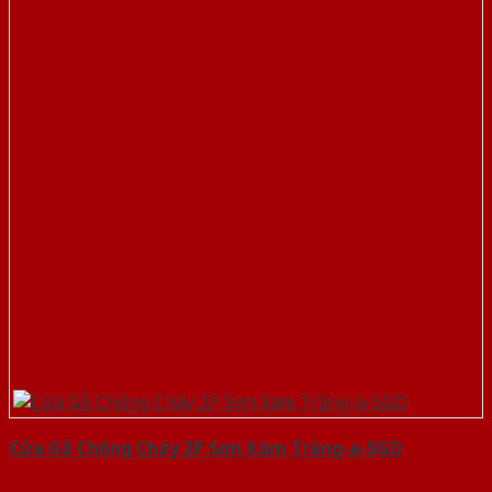
Cửa Gỗ Chống Cháy 2P Sơn Xám Trắng-a-SGD