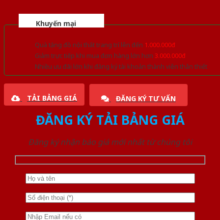
Khuyến mại
Quà tặng đồ nội thất trang trí lên đến
1.000.000đ
Giảm trực tiếp khi mua đơn hàng lớn hơn
3.000.000đ
Nhiều ưu đãi lớn khi đăng ký tài khoản thành viên thân thiết
TẢI BẢNG GIÁ
ĐĂNG KÝ TƯ VẤN
ĐĂNG KÝ TẢI BẢNG GIÁ
Đăng ký nhận báo giá mới nhất từ chúng tôi