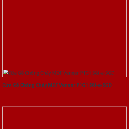
Cửa Gỗ Chống Cháy MDF Veneer P1G1 Sồi-a-SGD