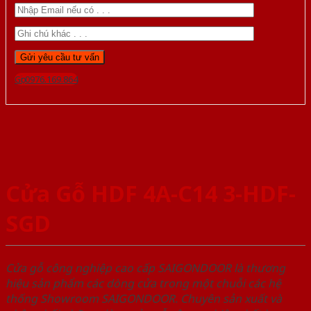
Gọi 0976.169.864
Cửa Gỗ HDF 4A-C14 3-HDF-
SGD
Cửa gỗ công nghiệp cao cấp SAIGONDOOR là thương
hiệu sản phẩm các dòng cửa trong một chuỗi các hệ
thống Showroom SAIGONDOOR. Chuyên sản xuất và