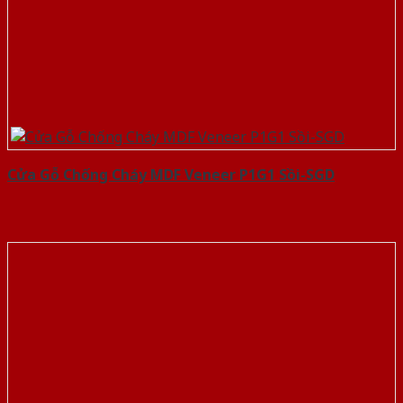
Cửa Gỗ Chống Cháy MDF Veneer P1G1 Sồi-SGD