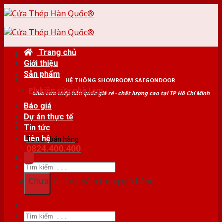
Skip
to
content
Trang chủ
Giới thiệu
Sản phẩm
HỆ THỐNG SHOWROOM SAIGONDOOR
Phụ kiện cửa nhà tắm
Mua cửa thép hàn quốc giá rẻ - chất lượng cao tại TP Hồ Chí Minh
Báo giá
Dự án thực tế
Tin tức
Liên hệ
Tư vấn bán hàng
0824.400.400
Tìm
kiếm:
Chưa có sản phẩm trong giỏ hàng.
Tìm