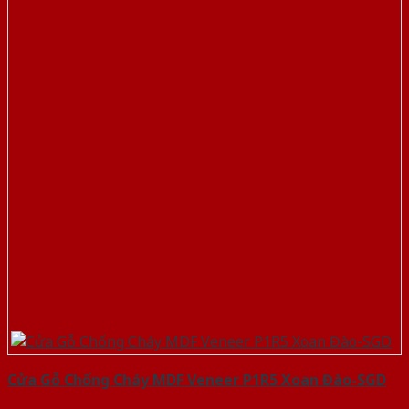
Cửa Gỗ Chống Cháy MDF Veneer P1R5 Xoan Đào-SGD