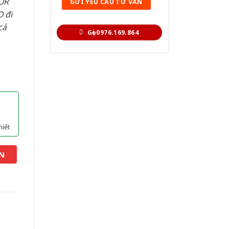
OR
 đi
cả
Gọi 0976.169.864
hiết
N