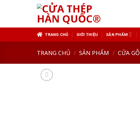
Skip
to
content
TRANG CHỦ
GIỚI THIỆU
SẢN PHẨM
TRANG CHỦ
/
SẢN PHẨM
/
CỬA GỖ