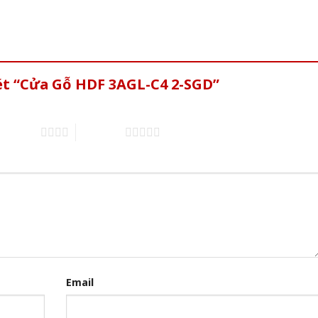
xét “Cửa Gỗ HDF 3AGL-C4 2-SGD”
of 5 stars
5 of 5 stars
Email