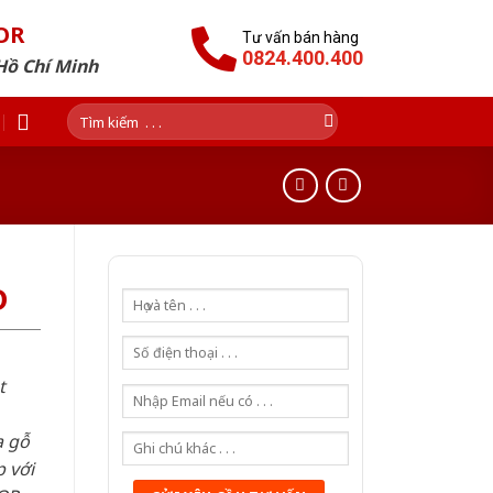
OR
Tư vấn bán hàng
0824.400.400
Hồ Chí Minh
Tìm
kiếm:
D
t
a gỗ
 với