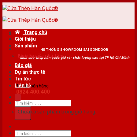
Skip
to
content
Trang chủ
Giới thiệu
Sản phẩm
HỆ THỐNG SHOWROOM SAIGONDOOR
Phụ kiện cửa nhà tắm
Mua cửa thép hàn quốc giá rẻ - chất lượng cao tại TP Hồ Chí Minh
Báo giá
Dự án thực tế
Tin tức
Liên hệ
Tư vấn bán hàng
0824.400.400
Tìm
kiếm:
Chưa có sản phẩm trong giỏ hàng.
Tìm