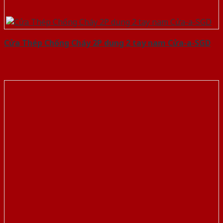
Cửa Thép Chống Cháy 2P dung 2 tay nam Cửa-a-SGD