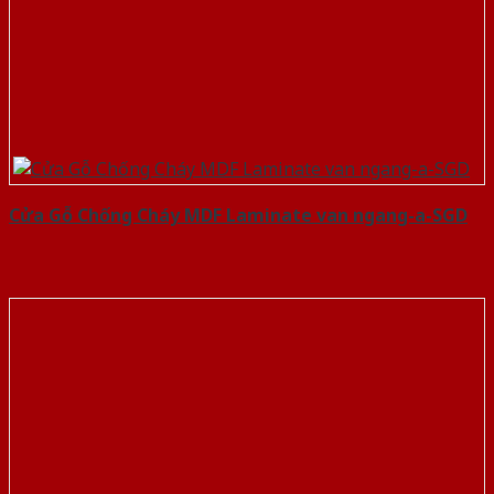
Cửa Gỗ Chống Cháy MDF Laminate van ngang-a-SGD