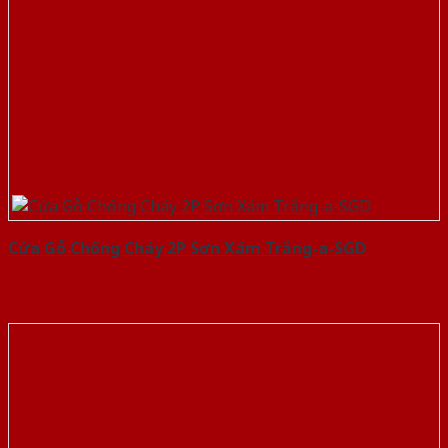
Cửa Gỗ Chống Cháy 2P Sơn Xám Trắng-a-SGD