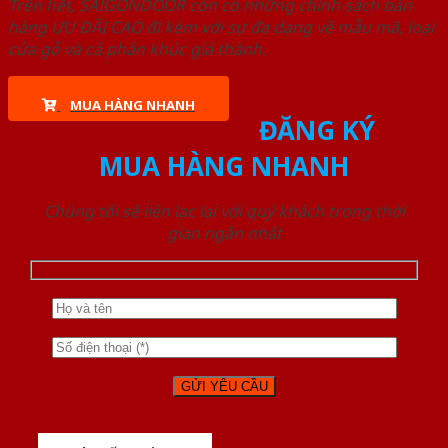
Trên hết, SAIGONDOOR còn có những chính sách bán
hàng ƯU ĐÃI CAO đi kèm với sự đa dạng về mẫu mã, loại
cửa gỗ và cả phân khúc giá thành.
MUA HÀNG NHANH
ĐĂNG KÝ
MUA HÀNG NHANH
Chúng tôi sẽ liên lạc lại với quý khách trong thời
gian ngắn nhất