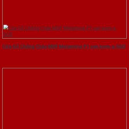
Cửa Gỗ Chống Cháy MDF Melamine P1 van kem-a-SGD