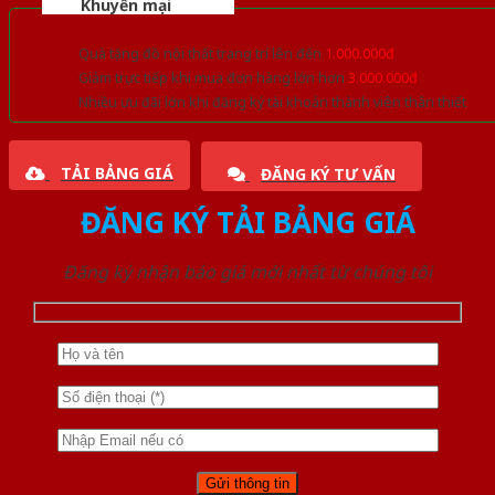
Khuyến mại
Quà tặng đồ nội thất trang trí lên đến
1.000.000đ
Giảm trực tiếp khi mua đơn hàng lớn hơn
3.000.000đ
Nhiều ưu đãi lớn khi đăng ký tài khoản thành viên thân thiết
TẢI BẢNG GIÁ
ĐĂNG KÝ TƯ VẤN
ĐĂNG KÝ TẢI BẢNG GIÁ
Đăng ký nhận báo giá mới nhất từ chúng tôi