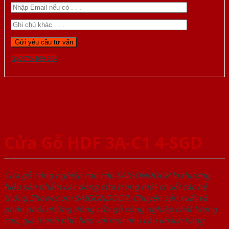
Gọi 0976.169.864
Cửa Gỗ HDF 3A-C1 4-SGD
Cửa gỗ công nghiệp cao cấp SAIGONDOOR là thương
hiệu sản phẩm các dòng cửa trong một chuỗi các hệ
thống Showroom SAIGONDOOR. Chuyên sản xuất và
phân phối những dòng cửa gỗ công nghiệp chất lượng
cao, giá thành phù hợp với mọi nhu cầu khách hàng.