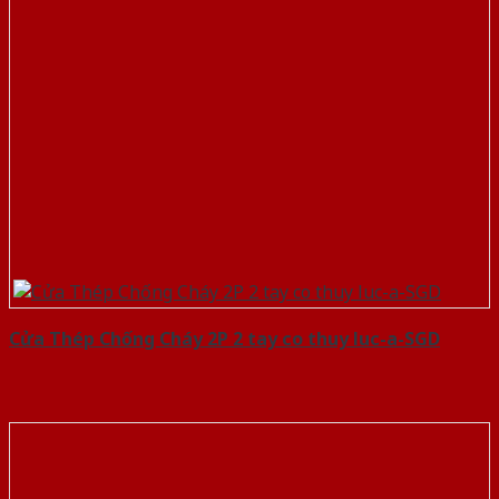
Cửa Thép Chống Cháy 2P 2 tay co thuy luc-a-SGD