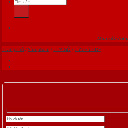
Tìm
kiếm:
HỆ
Mua cửa thép 
Trang chủ
/
Sản phẩm
/
CỬA GỖ
/
Cửa Gỗ HDF