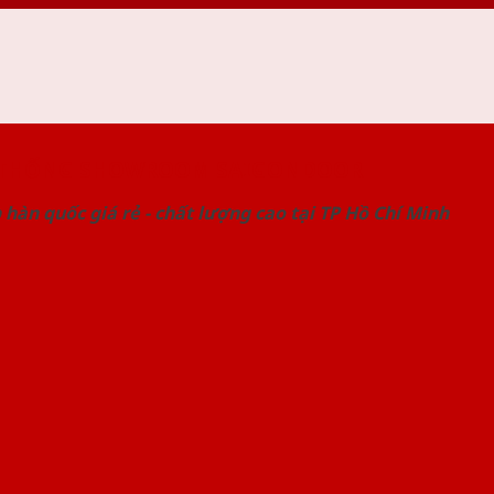
 THỐNG SHOWROOM SAIGONDOOR
hàn quốc giá rẻ - chất lượng cao tại TP Hồ Chí Minh