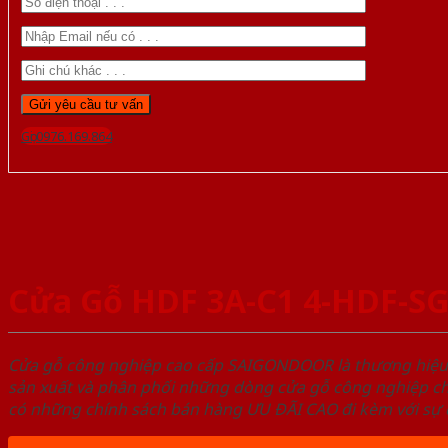
Gọi 0976.169.864
Cửa Gỗ HDF 3A-C1 4-HDF-S
Cửa gỗ công nghiệp cao cấp SAIGONDOOR là thương hiệ
sản xuất và phân phối những dòng cửa gỗ công nghiệp ch
có những chính sách bán hàng ƯU ĐÃI CAO đi kèm với sự đ