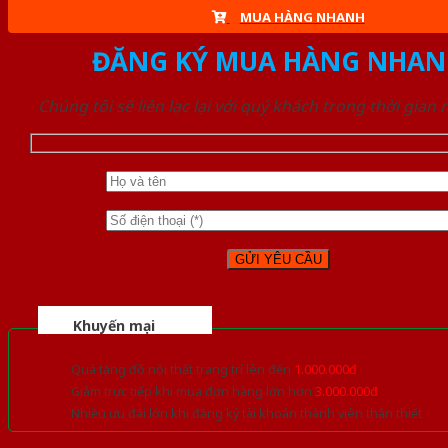
MUA HÀNG NHANH
ĐĂNG KÝ MUA HÀNG NHAN
Chúng tôi sẽ liên lạc lại với quý khách trong thời gian
Khuyến mại
Quà tặng đồ nội thất trang trí lên đến
1.000.000đ
Giảm trực tiếp khi mua đơn hàng lớn hơn
3.000.000đ
Nhiều ưu đãi lớn khi đăng ký tài khoản thành viên thân thiết