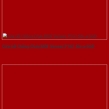
Cửa Gỗ Chống Cháy MDF Veneer P1G1 Sồi-a-SGD