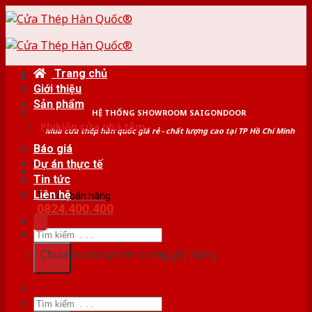
Skip
to
content
Trang chủ
Giới thiệu
Sản phẩm
HỆ THỐNG SHOWROOM SAIGONDOOR
Phụ kiện cửa nhà tắm
Mua cửa thép hàn quốc giá rẻ - chất lượng cao tại TP Hồ Chí Minh
Báo giá
Dự án thực tế
Tin tức
Liên hệ
Tư vấn bán hàng
0824.400.400
Tìm
kiếm:
Chưa có sản phẩm trong giỏ hàng.
Tìm