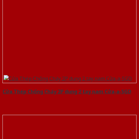
Cửa Thép Chống Cháy 2P dung 2 tay nam Cửa-a-SGD