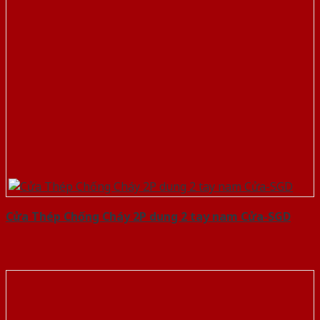
Cửa Thép Chống Cháy 2P dung 2 tay nam Cửa-SGD