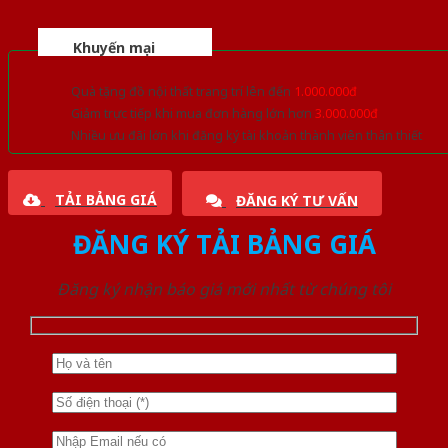
Khuyến mại
Quà tặng đồ nội thất trang trí lên đến
1.000.000đ
Giảm trực tiếp khi mua đơn hàng lớn hơn
3.000.000đ
Nhiều ưu đãi lớn khi đăng ký tài khoản thành viên thân thiết
TẢI BẢNG GIÁ
ĐĂNG KÝ TƯ VẤN
ĐĂNG KÝ TẢI BẢNG GIÁ
Đăng ký nhận báo giá mới nhất từ chúng tôi