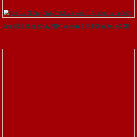
Cửa Gỗ Chống Cháy MDF Veneer P1R4 Căm Xe-a-SGD