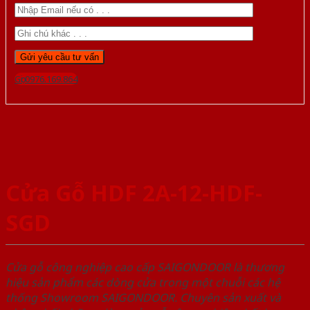
Gọi 0976.169.864
Cửa Gỗ HDF 2A-12-HDF-
SGD
Cửa gỗ công nghiệp cao cấp SAIGONDOOR là thương
hiệu sản phẩm các dòng cửa trong một chuỗi các hệ
thống Showroom SAIGONDOOR. Chuyên sản xuất và