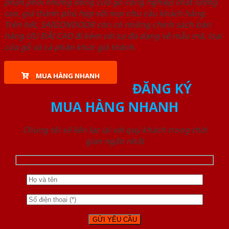
phân phối những dòng cửa gỗ công nghiệp chất lượng
cao, giá thành phù hợp với mọi nhu cầu khách hàng.
Trên hết, SAIGONDOOR còn có những chính sách bán
hàng ƯU ĐÃI CAO đi kèm với sự đa dạng về mẫu mã, loại
cửa gỗ và cả phân khúc giá thành.
MUA HÀNG NHANH
ĐĂNG KÝ
MUA HÀNG NHANH
Chúng tôi sẽ liên lạc lại với quý khách trong thời
gian ngắn nhất