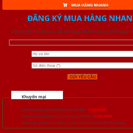
MUA HÀNG NHANH
ĐĂNG KÝ MUA HÀNG NHAN
Chúng tôi sẽ liên lạc lại với quý khách trong thời gian
Khuyến mại
Quà tặng đồ nội thất trang trí lên đến
1.000.000đ
Giảm trực tiếp khi mua đơn hàng lớn hơn
3.000.000đ
Nhiều ưu đãi lớn khi đăng ký tài khoản thành viên thân thiết