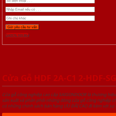
Gọi 0976.169.864
Cửa Gỗ HDF 2A-C1 2-HDF-S
Cửa gỗ công nghiệp cao cấp SAIGONDOOR là thương hiệ
sản xuất và phân phối những dòng cửa gỗ công nghiệp ch
có những chính sách bán hàng ƯU ĐÃI CAO đi kèm với sự đ