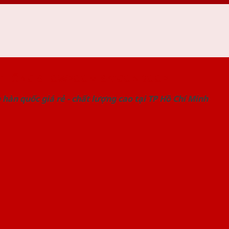
 THỐNG SHOWROOM SAIGONDOOR
hàn quốc giá rẻ - chất lượng cao tại TP Hồ Chí Minh