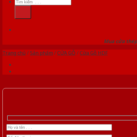
Tìm
kiếm:
HỆ
Mua cửa thép 
Trang chủ
/
Sản phẩm
/
CỬA GỖ
/
Cửa Gỗ HDF