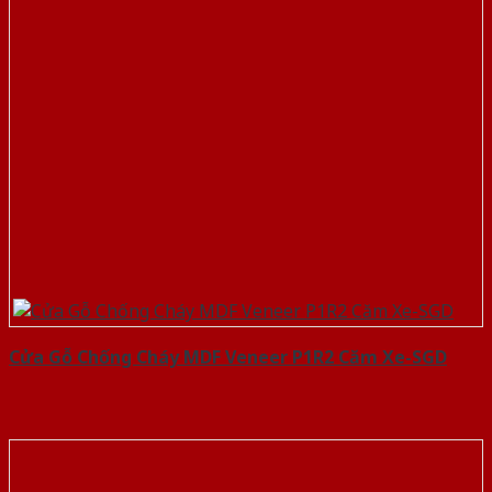
Cửa Gỗ Chống Cháy MDF Veneer P1R2 Căm Xe-SGD