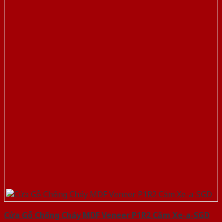
Cửa Gỗ Chống Cháy MDF Veneer P1R2 Căm Xe-a-SGD