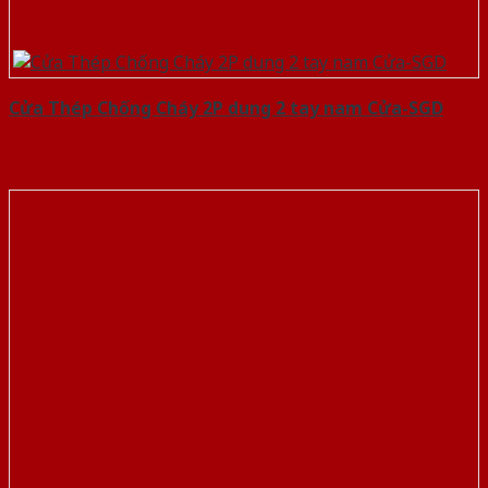
Cửa Thép Chống Cháy 2P dung 2 tay nam Cửa-SGD