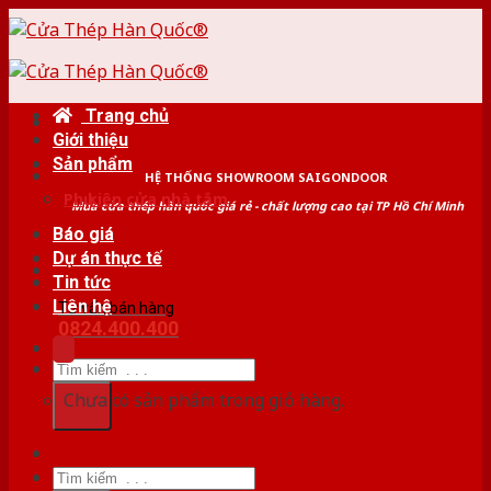
Skip
to
content
Trang chủ
Giới thiệu
Sản phẩm
HỆ THỐNG SHOWROOM SAIGONDOOR
Phụ kiện cửa nhà tắm
Mua cửa thép hàn quốc giá rẻ - chất lượng cao tại TP Hồ Chí Minh
Báo giá
Dự án thực tế
Tin tức
Liên hệ
Tư vấn bán hàng
0824.400.400
Tìm
kiếm:
Chưa có sản phẩm trong giỏ hàng.
Tìm