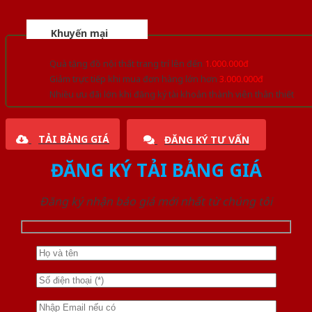
Khuyến mại
Quà tặng đồ nội thất trang trí lên đến
1.000.000đ
Giảm trực tiếp khi mua đơn hàng lớn hơn
3.000.000đ
Nhiều ưu đãi lớn khi đăng ký tài khoản thành viên thân thiết
TẢI BẢNG GIÁ
ĐĂNG KÝ TƯ VẤN
ĐĂNG KÝ TẢI BẢNG GIÁ
Đăng ký nhận báo giá mới nhất từ chúng tôi