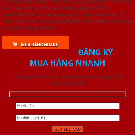
những dòng cửa gỗ chất lượng cao, giá thành rẻ nhất và
phù hợp với mọi nhu cầu khách hàng. Trên hết,
SAIGONDOOR còn có những chính sách bán hàng ƯU
ĐÃI CAO đi kèm với sự đa dạng về mẫu mã, loại cửa gỗ và
cả phân khúc giá thành.
MUA HÀNG NHANH
ĐĂNG KÝ
MUA HÀNG NHANH
Chúng tôi sẽ liên lạc lại với quý khách trong thời
gian ngắn nhất