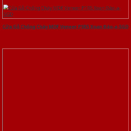
Cửa Gỗ Chống Cháy MDF Veneer P1R5 Xoan Đào-a-SGD