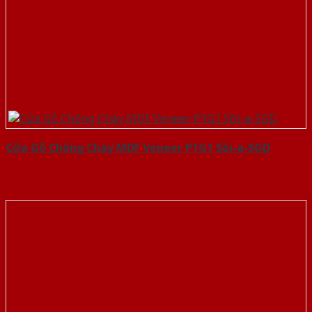
Cửa Gỗ Chống Cháy MDF Veneer P1G1 Sồi-a-SGD