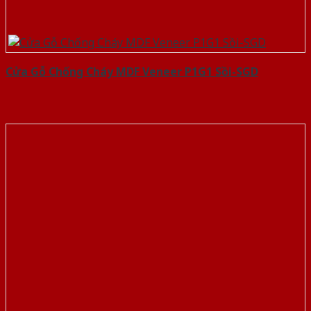
Cửa Gỗ Chống Cháy MDF Veneer P1G1 Sồi-SGD