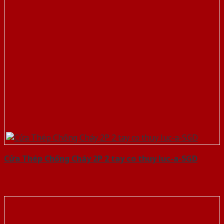
Cửa Thép Chống Cháy 2P 2 tay co thuy luc-a-SGD