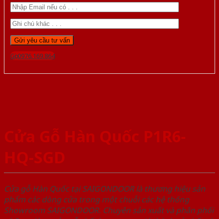
Gọi 0976.169.864
Cửa Gỗ Hàn Quốc P1R6-
HQ-SGD
Cửa gỗ Hàn Quốc tại SAIGONDOOR là thương hiệu sản
phẩm các dòng cửa trong một chuỗi các hệ thống
Showroom SAIGONDOOR. Chuyên sản xuất và phân phối