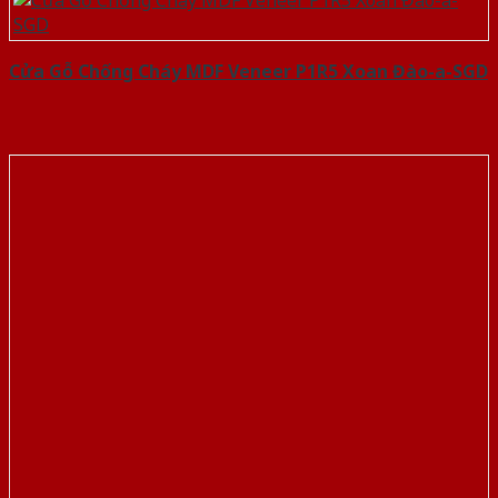
Cửa Gỗ Chống Cháy MDF Veneer P1R5 Xoan Đào-a-SGD