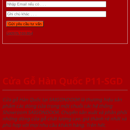
Gọi 0976.169.864
Cửa Gỗ Hàn Quốc P11-SGD
Cửa gỗ Hàn Quốc tại SAIGONDOOR là thương hiệu sản
phẩm các dòng cửa trong một chuỗi các hệ thống
Showroom SAIGONDOOR. Chuyên sản xuất và phân phối
những dòng cửa gỗ chất lượng cao, giá thành rẻ nhất và
phù hợp với mọi nhu cầu khách hàng. Trên hết,