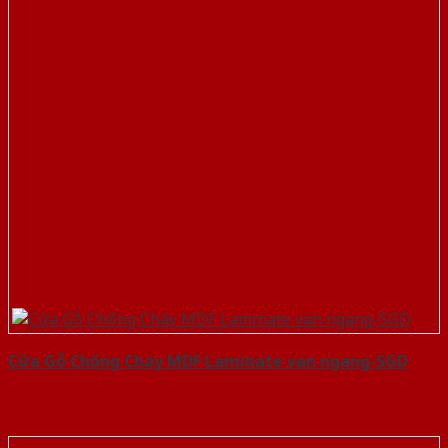
Cửa Gỗ Chống Cháy MDF Laminate van ngang-SGD