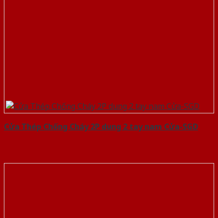
Cửa Thép Chống Cháy 2P dung 2 tay nam Cửa-SGD