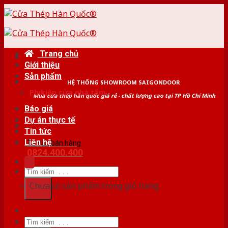
Skip
to
content
Trang chủ
Giới thiệu
Sản phẩm
HỆ THỐNG SHOWROOM SAIGONDOOR
Phụ kiện cửa nhà tắm
Mua cửa thép hàn quốc giá rẻ - chất lượng cao tại TP Hồ Chí Minh
Báo giá
Dự án thực tế
Tin tức
Liên hệ
Tư vấn bán hàng
0824.400.400
Tìm
kiếm:
Chưa có sản phẩm trong giỏ hàng.
Tìm