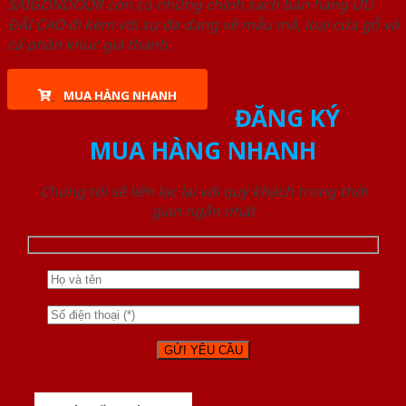
SAIGONDOOR còn có những chính sách bán hàng ƯU
ĐÃI CAO đi kèm với sự đa dạng về mẫu mã, loại cửa gỗ và
cả phân khúc giá thành.
MUA HÀNG NHANH
ĐĂNG KÝ
MUA HÀNG NHANH
Chúng tôi sẽ liên lạc lại với quý khách trong thời
gian ngắn nhất