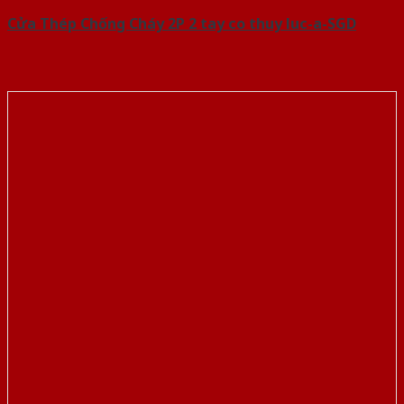
Cửa Thép Chống Cháy 2P 2 tay co thuy luc-a-SGD