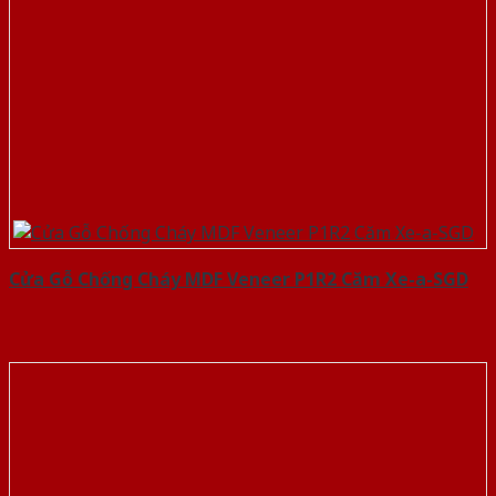
Cửa Gỗ Chống Cháy MDF Veneer P1R2 Căm Xe-a-SGD