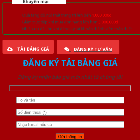
Khuyến mại
Quà tặng đồ nội thất trang trí lên đến
1.000.000đ
Giảm trực tiếp khi mua đơn hàng lớn hơn
3.000.000đ
Nhiều ưu đãi lớn khi đăng ký tài khoản thành viên thân thiết
TẢI BẢNG GIÁ
ĐĂNG KÝ TƯ VẤN
ĐĂNG KÝ TẢI BẢNG GIÁ
Đăng ký nhận báo giá mới nhất từ chúng tôi