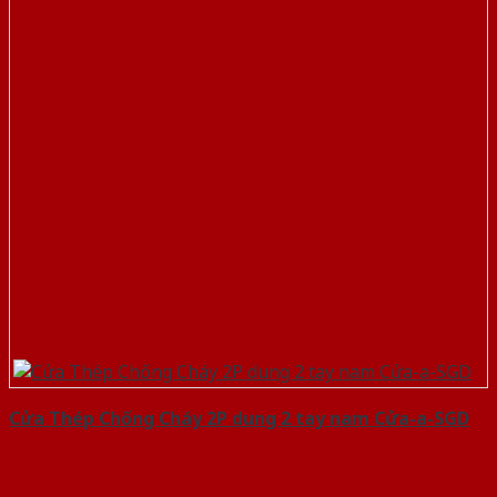
Cửa Thép Chống Cháy 2P dung 2 tay nam Cửa-a-SGD