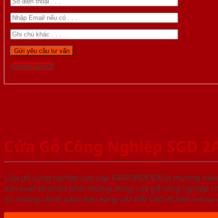
Gọi 0976.169.864
Cửa Gỗ Công Nghiệp SGD 2
Cửa gỗ công nghiệp cao cấp SAIGONDOOR là thương hiệ
sản xuất và phân phối những dòng cửa gỗ công nghiệp ch
có những chính sách bán hàng ƯU ĐÃI CAO đi kèm với sự đ