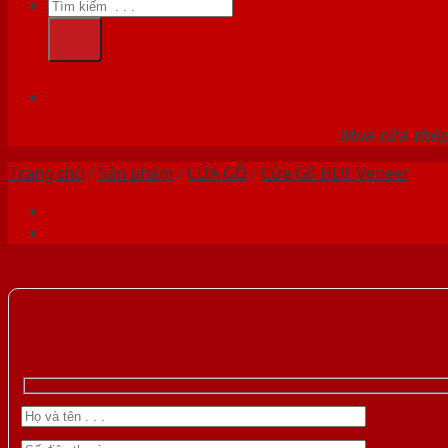
Tìm
kiếm:
HỆ
Mua cửa thép 
Trang chủ
/
Sản phẩm
/
CỬA GỖ
/
Cửa Gỗ HDF Veneer