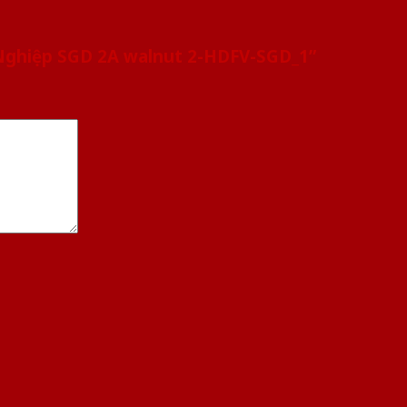
 Nghiệp SGD 2A walnut 2-HDFV-SGD_1”