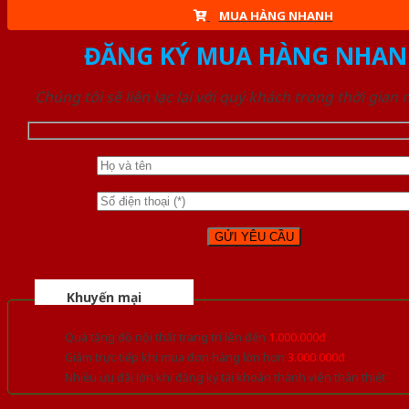
MUA HÀNG NHANH
ĐĂNG KÝ MUA HÀNG NHAN
Chúng tôi sẽ liên lạc lại với quý khách trong thời gian
Khuyến mại
Quà tặng đồ nội thất trang trí lên đến
1.000.000đ
Giảm trực tiếp khi mua đơn hàng lớn hơn
3.000.000đ
Nhiều ưu đãi lớn khi đăng ký tài khoản thành viên thân thiết