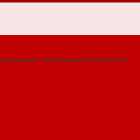
 THỐNG SHOWROOM SAIGONDOOR
hàn quốc giá rẻ - chất lượng cao tại TP Hồ Chí Minh