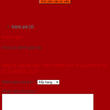
Đánh giá (0)
Đánh giá
Chưa có đánh giá nào.
Hãy là người đầu tiên nhận xét “Cửa ABS KOS
212-K0102-SGD”
Đánh giá của bạn
*
Nhận xét của bạn
*