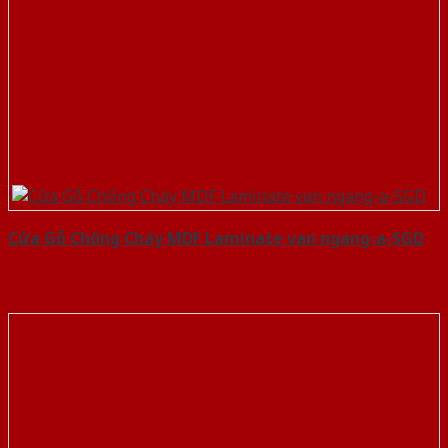
Cửa Gỗ Chống Cháy MDF Laminate van ngang-a-SGD