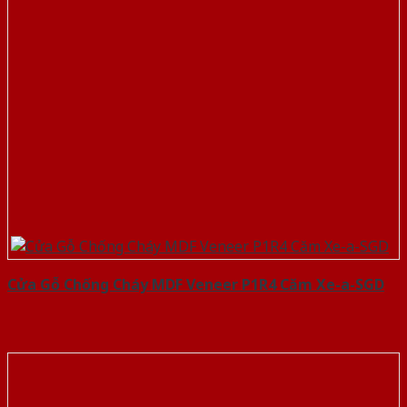
Cửa Gỗ Chống Cháy MDF Veneer P1R4 Căm Xe-a-SGD