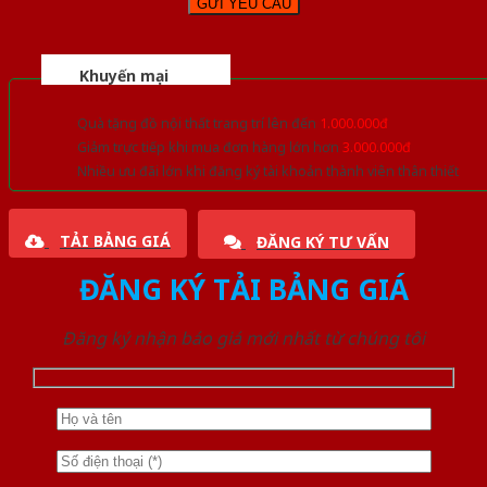
Khuyến mại
Quà tặng đồ nội thất trang trí lên đến
1.000.000đ
Giảm trực tiếp khi mua đơn hàng lớn hơn
3.000.000đ
Nhiều ưu đãi lớn khi đăng ký tài khoản thành viên thân thiết
TẢI BẢNG GIÁ
ĐĂNG KÝ TƯ VẤN
ĐĂNG KÝ TẢI BẢNG GIÁ
Đăng ký nhận báo giá mới nhất từ chúng tôi