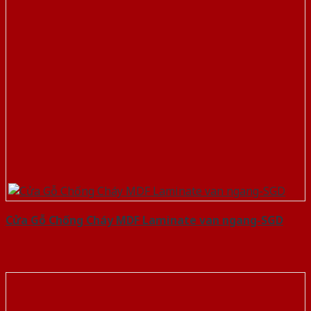
Cửa Gỗ Chống Cháy MDF Laminate van ngang-SGD