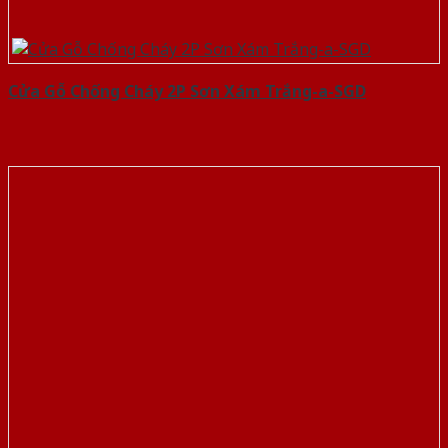
Cửa Gỗ Chống Cháy 2P Sơn Xám Trắng-a-SGD