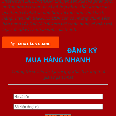
Showroom SAIGONDOOR. Chuyên sản xuất và phân phối
những dòng cửa nhựa và hỗ hợp nhựa chất lượng cao,
giá thành rẻ nhất và phù hợp với mọi nhu cầu khách
hàng. Trên hết, SAIGONDOOR còn có những chính sách
bán hàng ƯU ĐÃI CAO đi kèm với sự đa dạng về mẫu mã,
loại cửa gỗ và cả phân khúc giá thành.
MUA HÀNG NHANH
ĐĂNG KÝ
MUA HÀNG NHANH
Chúng tôi sẽ liên lạc lại với quý khách trong thời
gian ngắn nhất