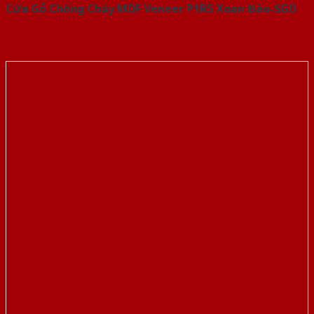
Cửa Gỗ Chống Cháy MDF Veneer P1R5 Xoan Đào-SGD