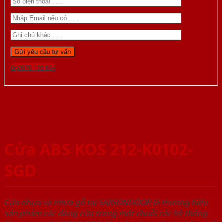
Gọi 0976.169.864
Cửa ABS KOS 212-K0102-
SGD
Cửa nhựa và nhựa gỗ tại SAIGONDOOR là thương hiệu
sản phẩm các dòng cửa trong một chuỗi các hệ thống