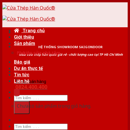
Skip
to
content
Trang chủ
Giới thiệu
Sản phẩm
HỆ THỐNG SHOWROOM SAIGONDOOR
Phụ kiện cửa nhà tắm
Mua cửa thép hàn quốc giá rẻ - chất lượng cao tại TP Hồ Chí Minh
Báo giá
Dự án thực tế
Tin tức
Liên hệ
Tư vấn bán hàng
0824.400.400
Tìm
kiếm:
Chưa có sản phẩm trong giỏ hàng.
Tìm