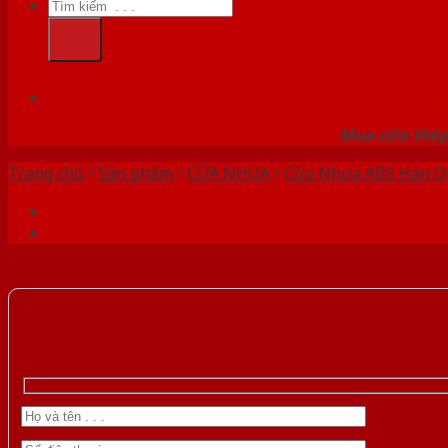
Tìm
kiếm:
HỆ
Mua cửa thép 
Trang chủ
/
Sản phẩm
/
CỬA NHỰA
/
Cửa Nhựa ABS Hàn Q