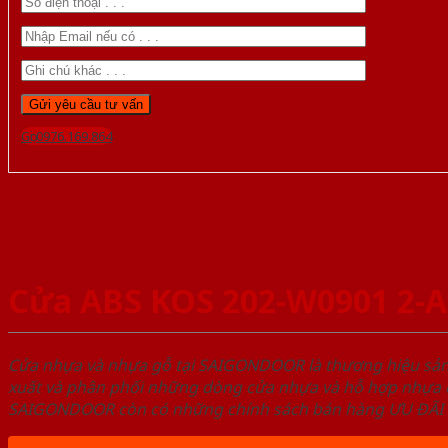
Gọi 0976.169.864
Cửa ABS KOS 202-W0901 2-
Cửa nhựa và nhựa gỗ tại SAIGONDOOR là thương hiệu s
xuất và phân phối những dòng cửa nhựa và hỗ hợp nhựa ch
SAIGONDOOR còn có những chính sách bán hàng ƯU ĐÃI CAO