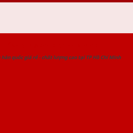
 THỐNG SHOWROOM SAIGONDOOR
hàn quốc giá rẻ - chất lượng cao tại TP Hồ Chí Minh