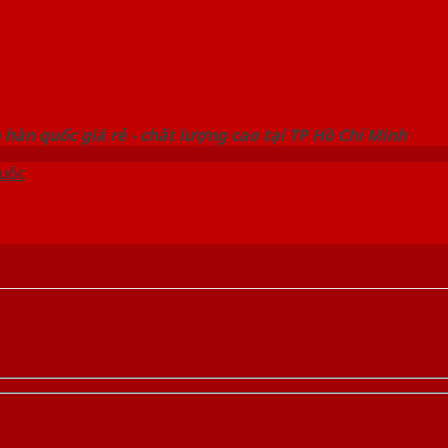
 THỐNG SHOWROOM SAIGONDOOR
hàn quốc giá rẻ - chất lượng cao tại TP Hồ Chí Minh
uốc