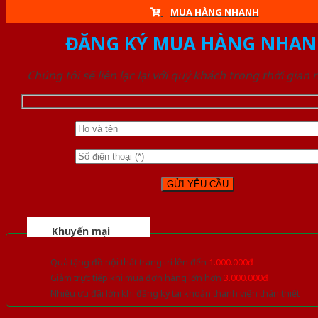
MUA HÀNG NHANH
ĐĂNG KÝ MUA HÀNG NHAN
Chúng tôi sẽ liên lạc lại với quý khách trong thời gian
Khuyến mại
Quà tặng đồ nội thất trang trí lên đến
1.000.000đ
Giảm trực tiếp khi mua đơn hàng lớn hơn
3.000.000đ
Nhiều ưu đãi lớn khi đăng ký tài khoản thành viên thân thiết