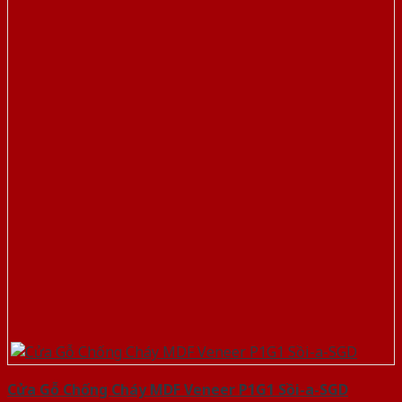
Cửa Gỗ Chống Cháy MDF Veneer P1G1 Sồi-a-SGD