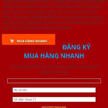
Showroom SAIGONDOOR. Chuyên sản xuất và phân phối
những dòng cửa nhựa và hỗ hợp nhựa chất lượng cao,
giá thành rẻ nhất và phù hợp với mọi nhu cầu khách
hàng. Trên hết, SAIGONDOOR còn có những chính sách
bán hàng ƯU ĐÃI CAO đi kèm với sự đa dạng về mẫu mã,
loại cửa gỗ và cả phân khúc giá thành.
MUA HÀNG NHANH
ĐĂNG KÝ
MUA HÀNG NHANH
Chúng tôi sẽ liên lạc lại với quý khách trong thời
gian ngắn nhất