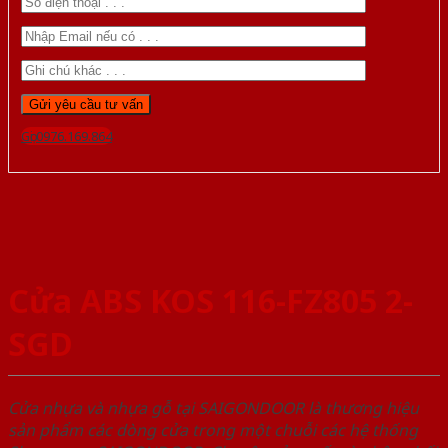
Gọi 0976.169.864
Cửa ABS KOS 116-FZ805 2-
SGD
Cửa nhựa và nhựa gỗ tại SAIGONDOOR là thương hiệu
sản phẩm các dòng cửa trong một chuỗi các hệ thống