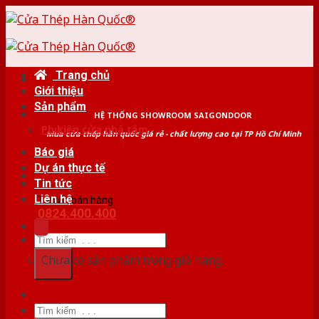
Skip
to
content
Trang chủ
Giới thiệu
Sản phẩm
HỆ THỐNG SHOWROOM SAIGONDOOR
Phụ kiện cửa nhà tắm
Mua cửa thép hàn quốc giá rẻ - chất lượng cao tại TP Hồ Chí Minh
Báo giá
Dự án thực tế
Tin tức
Liên hệ
Tư vấn bán hàng
0824.400.400
Tìm
kiếm:
Chưa có sản phẩm trong giỏ hàng.
Tìm