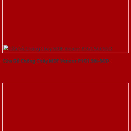
Cửa Gỗ Chống Cháy MDF Veneer P1G1 Sồi-SGD