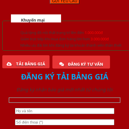
Khuyến mại
Quà tặng đồ nội thất trang trí lên đến
1.000.000đ
Giảm trực tiếp khi mua đơn hàng lớn hơn
3.000.000đ
Nhiều ưu đãi lớn khi đăng ký tài khoản thành viên thân thiết
TẢI BẢNG GIÁ
ĐĂNG KÝ TƯ VẤN
ĐĂNG KÝ TẢI BẢNG GIÁ
Đăng ký nhận báo giá mới nhất từ chúng tôi