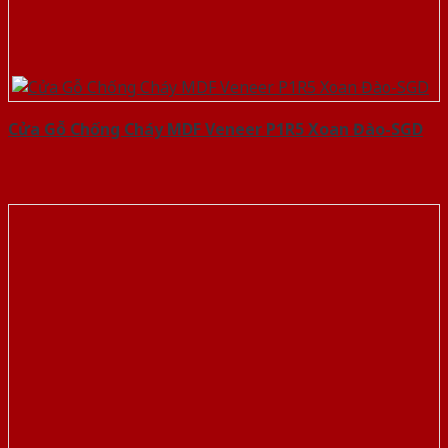
Cửa Gỗ Chống Cháy MDF Veneer P1R5 Xoan Đào-SGD