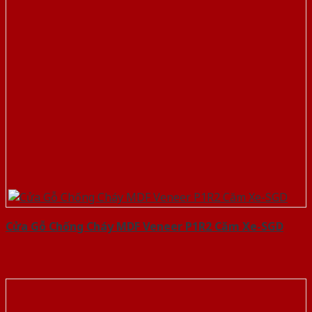
Cửa Gỗ Chống Cháy MDF Veneer P1R2 Căm Xe-SGD