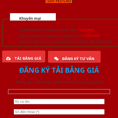
Khuyến mại
Quà tặng đồ nội thất trang trí lên đến
1.000.000đ
Giảm trực tiếp khi mua đơn hàng lớn hơn
3.000.000đ
Nhiều ưu đãi lớn khi đăng ký tài khoản thành viên thân thiết
TẢI BẢNG GIÁ
ĐĂNG KÝ TƯ VẤN
ĐĂNG KÝ TẢI BẢNG GIÁ
Đăng ký nhận báo giá mới nhất từ chúng tôi