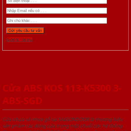
Gọi 0976.169.864
Cửa ABS KOS 113-K5300 3-
ABS-SGD
Cửa nhựa và nhựa gỗ tại SAIGONDOOR là thương hiệu
sản phẩm các dòng cửa trong một chuỗi các hệ thống