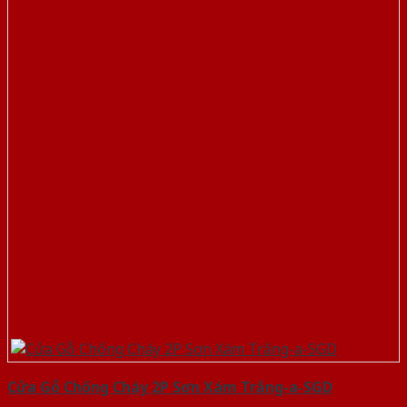
Cửa Gỗ Chống Cháy 2P Sơn Xám Trắng-a-SGD