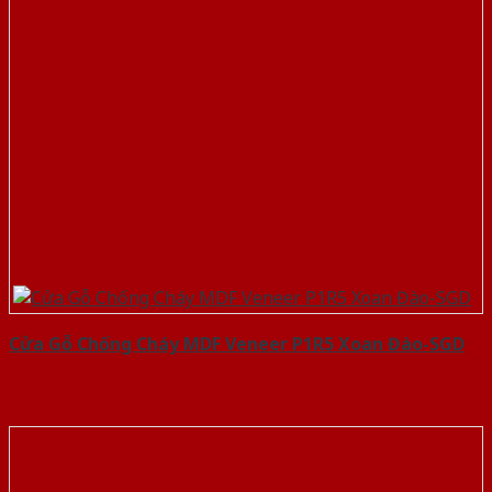
Cửa Gỗ Chống Cháy MDF Veneer P1R5 Xoan Đào-SGD