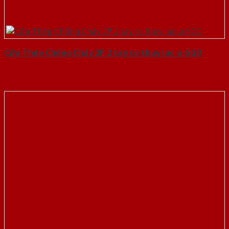
Cửa Thép Chống Cháy 2P 2 tay co thuy luc-a-SGD