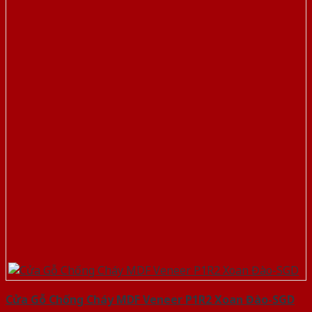
Cửa Gỗ Chống Cháy MDF Veneer P1R2 Xoan Đào-SGD