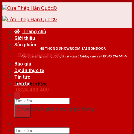
Skip
to
content
Trang chủ
Giới thiệu
Sản phẩm
HỆ THỐNG SHOWROOM SAIGONDOOR
Phụ kiện cửa nhà tắm
Mua cửa thép hàn quốc giá rẻ - chất lượng cao tại TP Hồ Chí Minh
Báo giá
Dự án thực tế
Tin tức
Liên hệ
Tư vấn bán hàng
0824.400.400
Tìm
kiếm:
Chưa có sản phẩm trong giỏ hàng.
Tìm