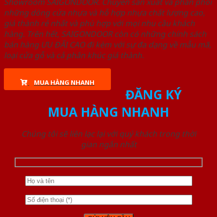
Showroom SAIGONDOOR. Chuyên sản xuất và phân phối
những dòng cửa nhựa và hỗ hợp nhựa chất lượng cao,
giá thành rẻ nhất và phù hợp với mọi nhu cầu khách
hàng. Trên hết, SAIGONDOOR còn có những chính sách
bán hàng ƯU ĐÃI CAO đi kèm với sự đa dạng về mẫu mã,
loại cửa gỗ và cả phân khúc giá thành.
MUA HÀNG NHANH
ĐĂNG KÝ
MUA HÀNG NHANH
Chúng tôi sẽ liên lạc lại với quý khách trong thời
gian ngắn nhất