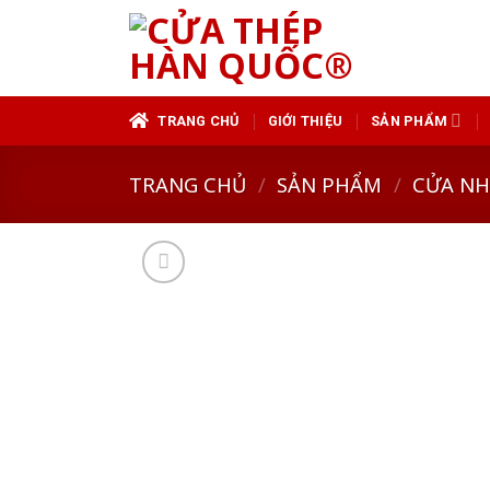
Skip
to
content
TRANG CHỦ
GIỚI THIỆU
SẢN PHẨM
TRANG CHỦ
/
SẢN PHẨM
/
CỬA N