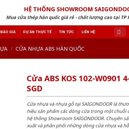
HỆ THỐNG SHOWROOM SAIGONDO
Mua cửa thép hàn quốc giá rẻ - chất lượng cao tại TP 
BÁO GIÁ
DỰ ÁN THỰC TẾ
TIN TỨC
LIÊN HỆ
HỰA
/
CỬA NHỰA ABS HÀN QUỐC
Cửa ABS KOS 102-W0901 4
SGD
Cửa nhựa và nhựa gỗ tại SAIGONDOOR là thư
hiệu sản phẩm các dòng cửa trong một chuỗi 
hệ thống Showroom SAIGONDOOR. Chuyên sả
xuất và phân phối những dòng cửa nhựa và h