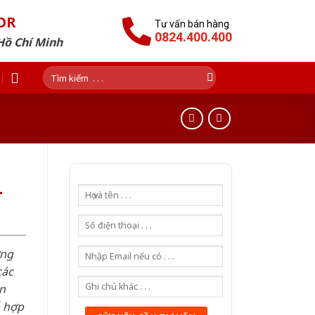
OR
Tư vấn bán hàng
0824.400.400
Hồ Chí Minh
Tìm
kiếm:
-
ơng
các
n
ỗ hợp