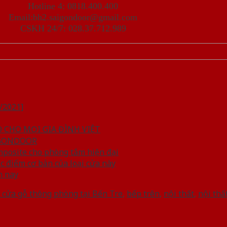
Hotline 4: 0818.400.400
Email:bh2.saigondoor@gmail.com
CSKH 24/7: 028.37.712.989
/2021]
CHO MỌI GIA ĐÌNH VIỆT
IGONDOOR
mposite cho phòng tắm hiện đại
 điểm cơ bản của loại cửa này
n nay
 cửa gỗ thông phòng tại Bến Tre
,
bếp trên
,
nội thất
,
nội thấ