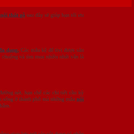
nội thất gỗ
sau đây sẽ giúp bạn tối ưu
a dạng.
Các mẫu kệ để tivi được sản
ưa chuộng và tìm mua nhiều nhất vẫn là
ường nét, hạn chế các chi tiết cầu kỳ
 đình sống ở thành phố mà những mẫu
nội
phẩm.
hông gian lưu trữ các vật dụng cá nhân