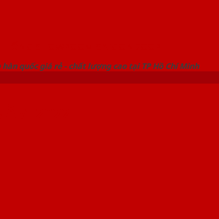
 THỐNG SHOWROOM SAIGONDOOR
hàn quốc giá rẻ - chất lượng cao tại TP Hồ Chí Minh
NĂM 2022