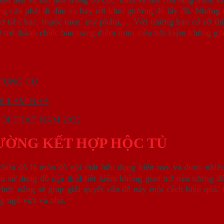
g cần phải đi đâu xa hay rời khỏi giường để lấy đồ. Những 
như tiền bạc, thuốc men, mỹ phẩm,….Với những bạn có sở thí
ể trở thành chiếc bàn trang điểm mini siêu tiết kiệm không gi
CHUNG CƯ
ỚI LÀM NHÀ
ỘI THẤT NĂM 2022
ƯỜNG KẾT HỢP HỘC TỦ
chứa đồ là món đồ nội thất hữu dụng hiện nay và được nhiề
ầu sử dụng đồ
nội thất
tiết kiệm không gian trở nên tương đ
chức năng sẽ giúp giải quyết vấn đề này một cách hiệu quả.
g ngủ vừa và nhỏ.