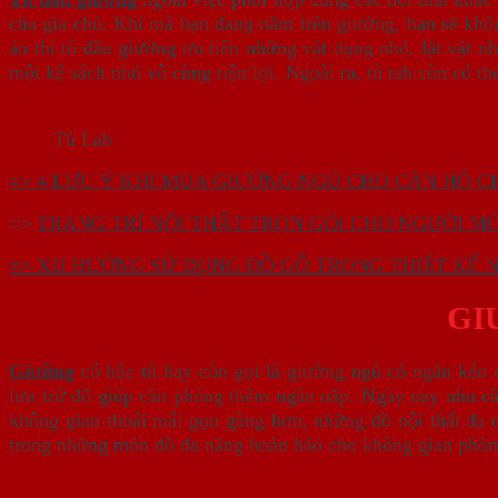
của gia chủ. Khi mà bạn đang nằm trên giường, bạn sẽ khôn
áo thì tủ đầu giường ưu tiên những vật dụng nhỏ, lặt vặt 
một kệ sách nhỏ vô cùng tiện lợi. Ngoài ra, tủ tab còn có th
Tủ Lab
=> 4 LƯU Ý KHI MUA GIƯỜNG NGỦ CHO CĂN HỘ 
=>
TRANG TRÍ NỘI THẤT TRỌN GÓI CHO NGƯỜI M
=> XU HƯỚNG SỬ DỤNG ĐỒ GỖ TRONG THIẾT KẾ N
GI
Giường
có hộc tủ hay còn gọi là giường ngủ có ngăn kéo 
lưu trữ đồ giúp căn phòng thêm ngăn nắp. Ngày nay nhu c
không gian thoải mái gọn gàng hơn, những đồ nội thất đa 
trong những món đồ đa năng hoàn hảo cho không gian phòn