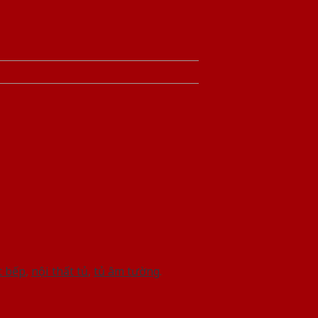
t bếp
,
nội thất tủ
,
tủ âm tường
.