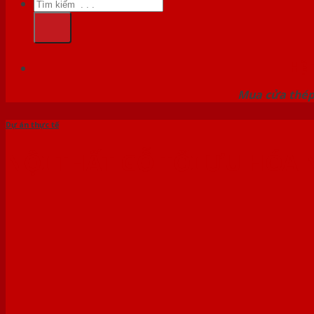
Tìm
kiếm:
HỆ
Mua cửa thép 
Dự án thực tế
NỘI THẤT GỖ TỐI ƯU HÓA 