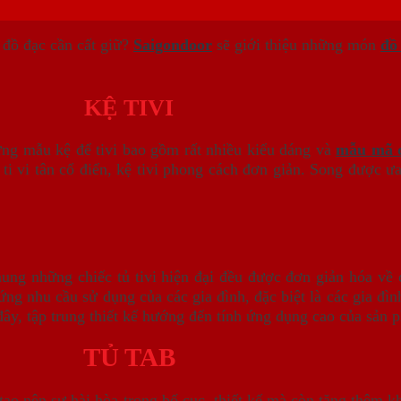
 đồ đạc cần cất giữ?
Saigondoor
sẽ giới thiệu những món
đồ 
KỆ TIVI
ững mẫu kệ để tivi bao gồm rất nhiều kiểu dáng và
mẫu mã đ
 ti vi tân cổ điển, kệ tivi phong cách đơn giản. Song được 
ng những chiếc tủ tivi hiện đại đều được đơn giản hóa về đ
p ứng nhu cầu sử dụng của các gia đình, đặc biệt là các gia
ây, tập trung thiết kế hướng đến tính ứng dụng cao của sản 
TỦ TAB
tạo nên sự hài hòa trong bố cục, thiết kế mà còn tăng thêm k