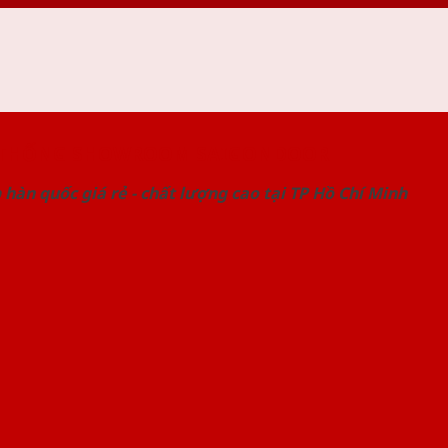
 THỐNG SHOWROOM SAIGONDOOR
hàn quốc giá rẻ - chất lượng cao tại TP Hồ Chí Minh