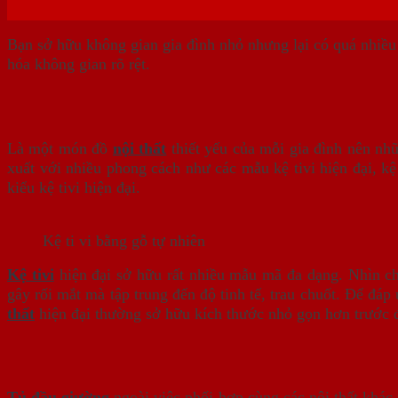
Bạn sở hữu không gian gia đình nhỏ nhưng lại có quá nhiều
hóa không gian rõ rệt.
Là một món đồ
nội thất
thiết yếu của mỗi gia đình nên nh
xuất với nhiều phong cách như các mẫu kệ tivi hiện đại, kệ
kiểu kệ tivi hiện đại.
Kệ ti vi bằng gỗ tự nhiên
Kệ tivi
hiện đại sở hữu rất nhiều mẫu mã đa dạng. Nhìn chu
gây rối mắt mà tập trung đến độ tinh tế, trau chuốt. Để đá
thất
hiện đại thường sở hữu kích thước nhỏ gọn hơn trước đ
Tủ đầu giường
ngoài việc phối hợp cùng các nội thất khác 