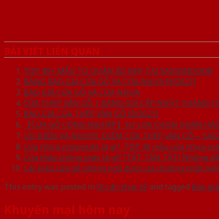
BÀI VIẾT LIÊN QUAN
TOP 40+ MẪU TỦ QUẦN ÁO ĐẸP TẠI SAIGONDOOR
BẢNG BÁO GIÁ CỬA GỖ VÀ CỬA NHỰA [8/2021]
BÁO GIÁ CỬA GỖ VÀ CỬA NHỰA
CỬA THÉP VÂN GỖ | BẢNG GIÁ CẬP NHẬT THÁNG [7
BÁO GIÁ CỬA THÉP VÂN GỖ [8/2021]
【CỬA GỖ CÔNG NGHIỆP】SỰ LỰA CHỌN HOÀN HẢO 
ƯU ĐIỂM VÀ NHƯỢC ĐIỂM CỬA THÉP VÂN GỖ – SA
Cửa nhựa composite là gì?. TOP 30 mẫu cửa nhựa co
Cửa thép chống cháy là gì? [TẤT TẦN TẬT] Những đặc
Các kiểu cửa gỗ phòng ngủ được ưa chuộng nhất hiệ
This entry was posted in
Dự án thực tế
and tagged
Báo giá
Khuyến mại hôm nay