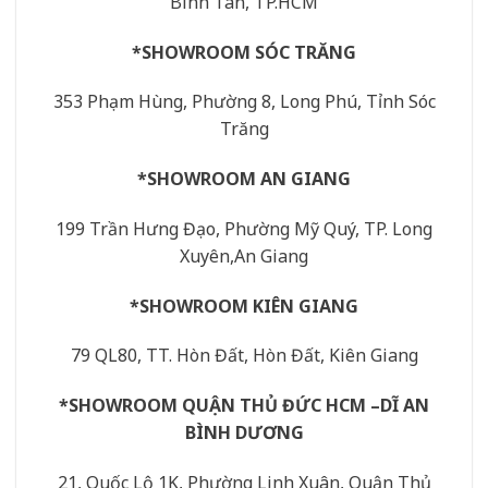
Bình Tân, TP.HCM
*SHOWROOM SÓC TRĂNG
353 Phạm Hùng, Phường 8, Long Phú, Tỉnh Sóc
Trăng
*SHOWROOM AN GIANG
199 Trần Hưng Đạo, Phường Mỹ Quý, TP. Long
Xuyên,An Giang
*SHOWROOM KIÊN GIANG
79 QL80, TT. Hòn Đất, Hòn Đất, Kiên Giang
*SHOWROOM QUẬN THỦ ĐỨC HCM –DĨ AN
BÌNH DƯƠNG
21, Quốc Lộ 1K, Phường Linh Xuân, Quận Thủ