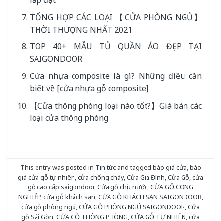
lắp đặt
TỔNG HỢP CÁC LOẠI 【CỬA PHÒNG NGỦ】
THỜI THƯỢNG NHẤT 2021
TOP 40+ MẪU TỦ QUẦN ÁO ĐẸP TẠI
SAIGONDOOR
Cửa nhựa composite là gì? Những điều cần
biết về [cửa nhựa gỗ composite]
【Cửa thông phòng loại nào tốt?】Giá bán các
loại cửa thông phòng
This entry was posted in
Tin tức
and tagged
báo giá cửa
,
báo
giá cửa gỗ tự nhiên
,
cửa chống cháy
,
Cửa Gia Đình
,
Cửa Gỗ
,
cửa
gỗ cao cấp saigondoor
,
Cửa gỗ chịu nước
,
CỬA GỖ CÔNG
NGHIỆP
,
cửa gỗ khách sạn
,
CỬA GỖ KHÁCH SẠN SAIGONDOOR
,
cửa gỗ phòng ngủ
,
CỬA GỖ PHÒNG NGỦ SAIGONDOOR
,
Cửa
gỗ Sài Gòn
,
CỬA GỖ THÔNG PHÒNG
,
CỬA GỖ TỰ NHIÊN
,
cửa