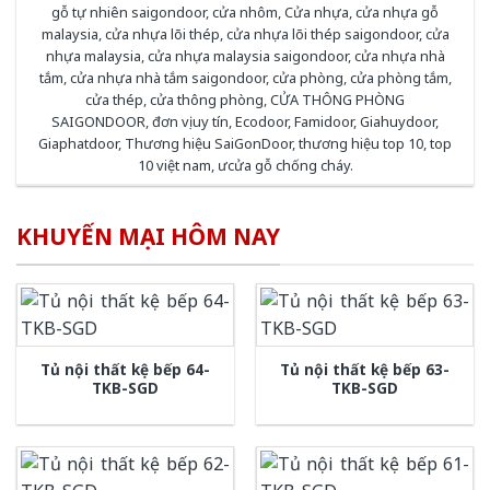
gỗ tự nhiên saigondoor
,
cửa nhôm
,
Cửa nhựa
,
cửa nhựa gỗ
malaysia
,
cửa nhựa lõi thép
,
cửa nhựa lõi thép saigondoor
,
cửa
nhựa malaysia
,
cửa nhựa malaysia saigondoor
,
cửa nhựa nhà
tắm
,
cửa nhựa nhà tắm saigondoor
,
cửa phòng
,
cửa phòng tắm
,
cửa thép
,
cửa thông phòng
,
CỬA THÔNG PHÒNG
SAIGONDOOR
,
đơn vị uy tín
,
Ecodoor
,
Famidoor
,
Giahuydoor
,
Giaphatdoor
,
Thương hiệu SaiGonDoor
,
thương hiệu top 10
,
top
10 việt nam
,
ưcửa gỗ chống cháy
.
KHUYẾN MẠI HÔM NAY
Tủ nội thất kệ bếp 64-
Tủ nội thất kệ bếp 63-
TKB-SGD
TKB-SGD