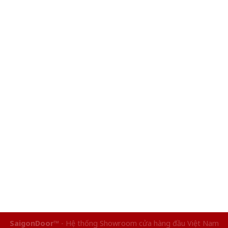
SaigonDoor™
- Hệ thống Showroom cửa hàng đầu Việt Nam