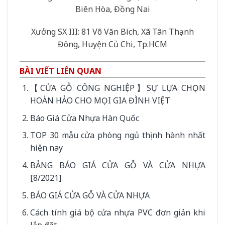
Biên Hòa, Đồng Nai
Xưởng SX III: 81 Võ Văn Bích, Xã Tân Thạnh
Đông, Huyện Củ Chi, Tp.HCM
BÀI VIẾT LIÊN QUAN
【CỬA GỖ CÔNG NGHIỆP】SỰ LỰA CHỌN
HOÀN HẢO CHO MỌI GIA ĐÌNH VIỆT
Báo Giá Cửa Nhựa Hàn Quốc
TOP 30 mẫu cửa phòng ngủ thịnh hành nhất
hiện nay
BẢNG BÁO GIÁ CỬA GỖ VÀ CỬA NHỰA
[8/2021]
BÁO GIÁ CỬA GỖ VÀ CỬA NHỰA
Cách tính giá bộ cửa nhựa PVC đơn giản khi