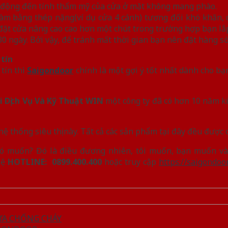
 động đến tính thẩm mỹ của cửa ở mặt không mang phào.
làm bằng thép nặng(ví dụ cửa 4 cánh) tương đối khó khăn, 
đặt cửa nâng cao cao hơn một chút trong trường hợp bạn lắp 
30 ngày. Bởi vậy, để tránh mất thời gian bạn nên đặt hàng s
 tín
tín thì
Saigondoor
chính là một gợi ý tốt nhất dành cho bạn
 Dịch Vụ Và Kỹ Thuật WIN
một công ty đã có hơn 10 năm k
 thống siêu thị này. Tất cả các sản phẩm tại đây đều được
ó muốn? Đó là điều đương nhiên, tôi muốn, bạn muốn và 
hệ
HOTLINE:
0899.400.400
hoặc truy cập
https://saigondoo
CỬA CHỐNG CHÁY