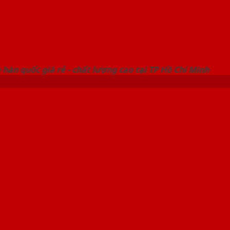
 THỐNG SHOWROOM SAIGONDOOR
hàn quốc giá rẻ - chất lượng cao tại TP Hồ Chí Minh