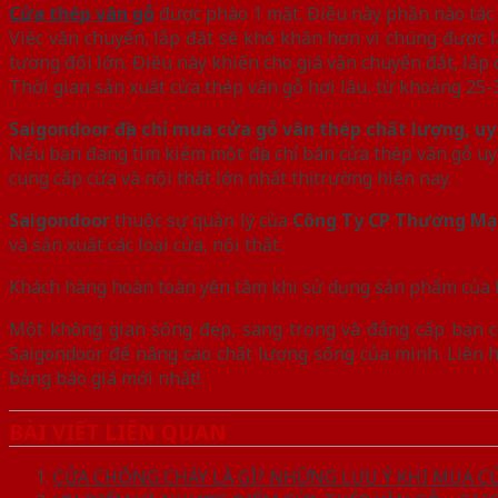
Cửa thép vân gỗ
được phào 1 mặt. Điều này phần nào tác
Việc vận chuyển, lắp đặt sẽ khó khăn hơn vì chúng được 
tương đối lớn. Điều này khiến cho giá vận chuyển đắt, lắp 
Thời gian sản xuất cửa thép vân gỗ hơi lâu, từ khoảng 25-
Saigondoor địa chỉ mua cửa gỗ vân thép chất lượng, uy
Nếu bạn đang tìm kiếm một địa chỉ bán cửa thép vân gỗ uy 
cung cấp cửa và nội thất lớn nhất thị trường hiện nay.
Saigondoor
thuộc sự quản lý của
Công Ty CP Thương Mại
và sản xuất các loại cửa, nội thất.
Khách hàng hoàn toàn yên tâm khi sử dụng sản phẩm của hệ
Một không gian sống đẹp, sang trọng và đẳng cấp bạn c
Saigondoor để nâng cao chất lượng sống của mình. Liên 
bảng báo giá mới nhất!.
BÀI VIẾT LIÊN QUAN
CỬA CHỐNG CHÁY LÀ GÌ? NHỮNG LƯU Ý KHI MUA 