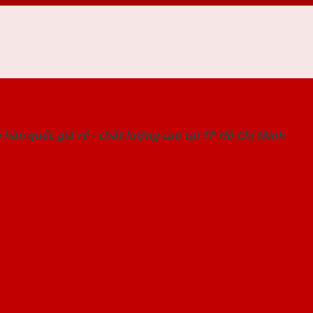
 THỐNG SHOWROOM SAIGONDOOR
hàn quốc giá rẻ - chất lượng cao tại TP Hồ Chí Minh