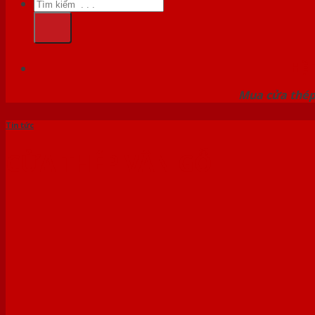
Tìm
kiếm:
HỆ
Mua cửa thép 
Tin tức
CỬA THÉP VÂN GỖ