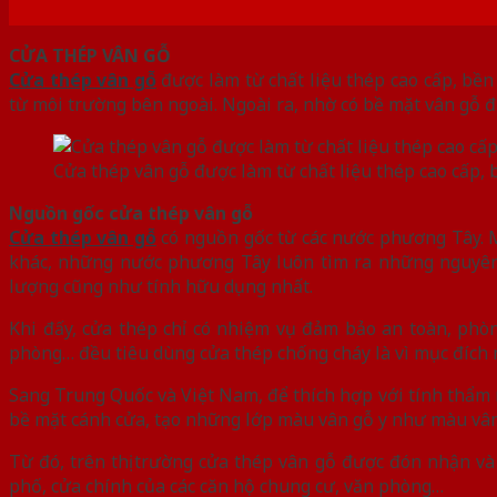
CỬA THÉP VÂN GỖ
Cửa thép vân gỗ
được làm từ chất liệu thép cao cấp, bền
từ môi trường bên ngoài. Ngoài ra, nhờ có bề mặt vân gỗ đ
Cửa thép vân gỗ được làm từ chất liệu thép cao cấp, 
Nguồn gốc cửa thép vân gỗ
Cửa thép vân gỗ
có nguồn gốc từ các nước phương Tây. Mụ
khác, những nước phương Tây luôn tìm ra những nguyên 
lượng cũng như tính hữu dụng nhất.
Khi đấy, cửa thép chỉ có nhiệm vụ đảm bảo an toàn, phò
phòng… đều tiêu dùng cửa thép chống cháy là vì mục đích 
Sang Trung Quốc và Việt Nam, để thích hợp với tính thẩm m
bề mặt cánh cửa, tạo những lớp màu vân gỗ y như màu vân
Từ đó, trên thị trường cửa thép vân gỗ được đón nhận và
phố, cửa chính của các căn hộ chung cư, văn phòng…