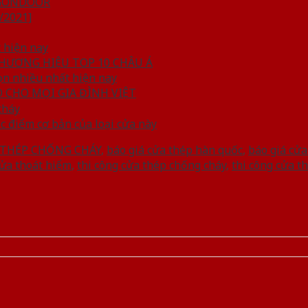
IGONDOOR
/2021]
 hiện nay
HƯƠNG HIỆU TOP 10 CHÂU Á
n nhiều nhất hiện nay
CHO MỌI GIA ĐÌNH VIỆT
cháy
 điểm cơ bản của loại cửa này
 THÉP CHỐNG CHÁY
,
báo giá cửa thép hàn quốc
,
báo giá cửa
ửa thoát hiểm
,
thi công cửa thép chống cháy
,
thi công cửa t