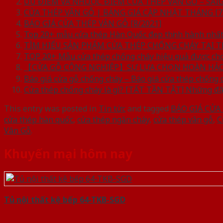
ƯU ĐIỂM VÀ NHƯỢC ĐIỂM CỬA THÉP VÂN GỖ – SA
CỬA THÉP VÂN GỖ | BẢNG GIÁ CẬP NHẬT THÁNG [7
BÁO GIÁ CỬA THÉP VÂN GỖ [8/2021]
Top 20+ mẫu cửa thép Hàn Quốc đẹp thịnh hành nhất
TÌM HIỂU SẢN PHẨM CỬA THÉP CHỐNG CHÁY TẠI T
TOP 20+ Mẫu cửa thép chống cháy hiệu quả được chọ
【CỬA GỖ CÔNG NGHIỆP】SỰ LỰA CHỌN HOÀN HẢO 
Báo giá cửa gỗ chống cháy – Báo giá cửa thép chống 
Cửa thép chống cháy là gì? [TẤT TẦN TẬT] Những đặc
This entry was posted in
Tin tức
and tagged
BÁO GIÁ CỬA
cửa thép hàn quốc
,
cửa thép ngăn cháy
,
cửa thép vân gỗ
,
C
Vân Gỗ
.
Khuyến mại hôm nay
Tủ nội thất kệ bếp 64-TKB-SGD