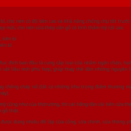
 bỉ, cho nên có độ bền cao và khả năng chống chịu tốt trướ
ẹp mắt, cho nên cửa thép vân gỗ có tính thẩm mỹ rất cao.
bền bỉ
c đích ban đầu là cung cấp loại cửa nhằm ngăn chặn, hạn c
vật liệu mới phù hợp, giúp thay thế dần những nguyên li
ng chống cháy nổ (tất cả những khu trọng điểm thương mại
này).
ỹ cũng như của thị trường, thì các hãng dần cải tiến cửa th
 gỗ thật.
 được dùng nhiều để lắp cửa cổng, cửa chính, cửa thông p