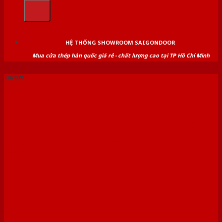
kiếm:
HỆ THỐNG SHOWROOM SAIGONDOOR
Mua cửa thép hàn quốc giá rẻ - chất lượng cao tại TP Hồ Chí Minh
Tin tức
CỬA NHỰA VÂN GỖ
GIAHUYDOOR – LỰA CHỌN
ĐẲNG CẤP CHO KHÔNG
GIAN SỐNG