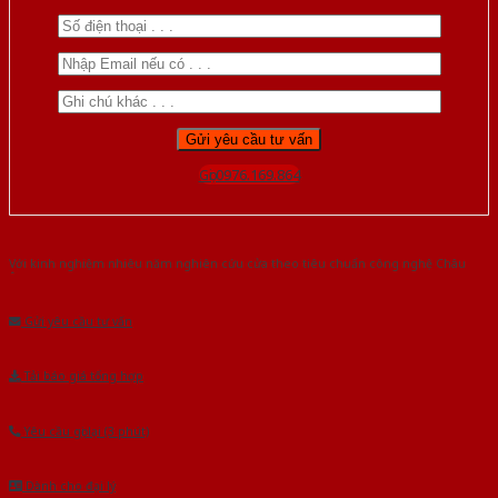
Gọi 0976.169.864
Với kinh nghiệm nhiêu năm nghiên cứu cửa theo tiêu chuẩn công nghệ Châu
Âu.Chúng tôi tự tin là nhà sản xuất & cung cấp hàng đầu tại Việt Nam!
Gửi yêu cầu tư vấn
Tải báo giá tổng hợp
Yêu cầu gọi lại (3 phút)
Dành cho đại lý