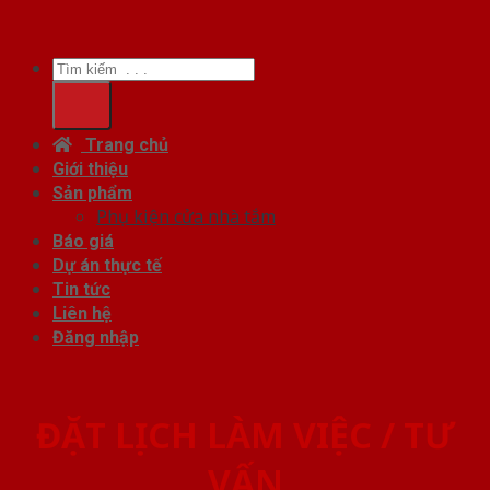
Tìm
kiếm:
Trang chủ
Giới thiệu
Sản phẩm
Phụ kiện cửa nhà tắm
Báo giá
Dự án thực tế
Tin tức
Liên hệ
Đăng nhập
ĐẶT LỊCH LÀM VIỆC / TƯ
VẤN