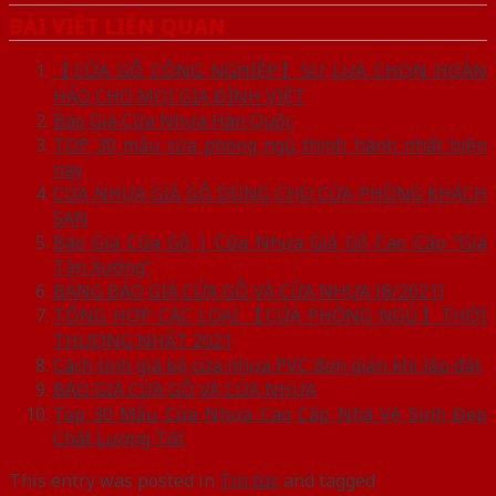
BÀI VIẾT LIÊN QUAN
【CỬA GỖ CÔNG NGHIỆP】SỰ LỰA CHỌN HOÀN
HẢO CHO MỌI GIA ĐÌNH VIỆT
Báo Giá Cửa Nhựa Hàn Quốc
TOP 30 mẫu cửa phòng ngủ thịnh hành nhất hiện
nay
CỬA NHỰA GIẢ GỖ DÙNG CHO CỬA PHÒNG KHÁCH
SẠN
Báo Giá Cửa Gỗ | Cửa Nhựa Giả Gỗ Cao Cấp “Giá
Tận Xưởng”
BẢNG BÁO GIÁ CỬA GỖ VÀ CỬA NHỰA [8/2021]
TỔNG HỢP CÁC LOẠI 【CỬA PHÒNG NGỦ】THỜI
THƯỢNG NHẤT 2021
Cách tính giá bộ cửa nhựa PVC đơn giản khi lắp đặt
BÁO GIÁ CỬA GỖ VÀ CỬA NHỰA
Top 30 Mẫu Cửa Nhựa Cao Cấp Nhà Vệ Sinh Đẹp
Chất Lượng Tốt
This entry was posted in
Tin tức
and tagged