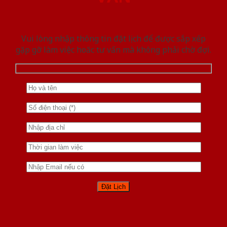
Vui lòng nhập thông tin đặt lịch để được sắp xếp
gặp gỡ làm việc hoăc tư vấn mà không phải chờ đợi.