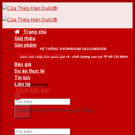
Skip
to
content
Trang chủ
Giới thiệu
Sản phẩm
HỆ THỐNG SHOWROOM SAIGONDOOR
Phụ kiện cửa nhà tắm
Mua cửa thép hàn quốc giá rẻ - chất lượng cao tại TP Hồ Chí Minh
Báo giá
Dự án thực tế
Tin tức
Liên hệ
Tư vấn bán hàng
0824.400.400
Tìm
kiếm:
Chưa có sản phẩm trong giỏ hàng.
Tìm