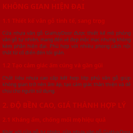
KHÔNG GIAN HIỆN ĐẠI
1.1 Thiết kế vân gỗ tinh tế, sang trọng
Cửa nhựa vân gỗ GiaHuyDoor được thiết kế mô phỏng
vân gỗ tự nhiên, mang đến vẻ đẹp mộc mạc nhưng không
kém phần hiện đại. Phù hợp với nhiều phong cách nội
thất từ cổ điển đến tối giản.
1.2 Tạo cảm giác ấm cúng và gần gũi
Chất liệu nhựa cao cấp kết hợp lớp phủ vân gỗ giúp
không gian trở nên ấm áp, tạo cảm giác thân thiện và dễ
chịu cho người sử dụng.
2. ĐỘ BỀN CAO, GIÁ THÀNH HỢP LÝ
2.1 Kháng ẩm, chống mối mọt hiệu quả
Khác với cửa gỗ tự nhiên, cửa nhựa vân gỗ GiaHuyDoor