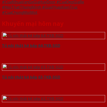
#CuaNhuaVanGoGiaHuyDoor #CuaDepGiaRe
#NoiThatThongMinh #GiaiPhapKienTruc
#CuaChongMoiMot
.
Khuyến mại hôm nay
Tủ nội thất kệ bếp 64-TKB-SGD
Tủ nội thất kệ bếp 63-TKB-SGD