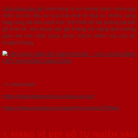
Cửa nhựa vân gỗ
hiện đang là xu hướng được nhiều gia
đình và chủ đầu tư lựa chọn nhờ vẻ đẹp tự nhiên, sang
trọng cùng độ bền vượt trội. Với thiết kế mô phỏng họa tiết
gỗ tinh tế, cửa nhựa vân gỗ không chỉ nâng tầm không
gian mà còn khắc phục được nhược điểm của cửa gỗ
truyền thống.
>>> Xem thêm:
https://giahuydoor.vn/cua-nhua-van-go/
https://www.youtube.com/watch?v=bnmom7l5WeE
1. MANG VẺ ĐẸP GỖ TỰ NHIÊN VÀO