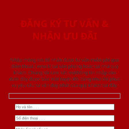
ĐĂNG KÝ TƯ VẤN &
NHẬN ƯU ĐÃI
Nhập thông tin để nhận được tư vấn miễn phí qua
điện thoại / email/ tại văn phòng hoặc tại nhà quý
khách. Chúng tôi cam kết mọi thông tin nhập vào
dưới đây được bảo mật tuyệt đối cũng như chỉ phục
vụ yêu cầu tư vấn duy nhất của quý khách tại đây.