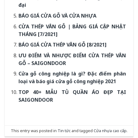
đại
BÁO GIÁ CỬA GỖ VÀ CỬA NHỰA
CỬA THÉP VÂN GỖ | BẢNG GIÁ CẬP NHẬT
THÁNG [7/2021]
BÁO GIÁ CỬA THÉP VÂN GỖ [8/2021]
ƯU ĐIỂM VÀ NHƯỢC ĐIỂM CỬA THÉP VÂN
GỖ – SAIGONDOOR
Cửa gỗ công nghiệp là gì? Đặc điểm phân
loại và báo giá cửa gỗ công nghiệp 2021
TOP 40+ MẪU TỦ QUẦN ÁO ĐẸP TẠI
SAIGONDOOR
This entry was posted in
Tin tức
and tagged
Cửa nhựa cao cấp
.