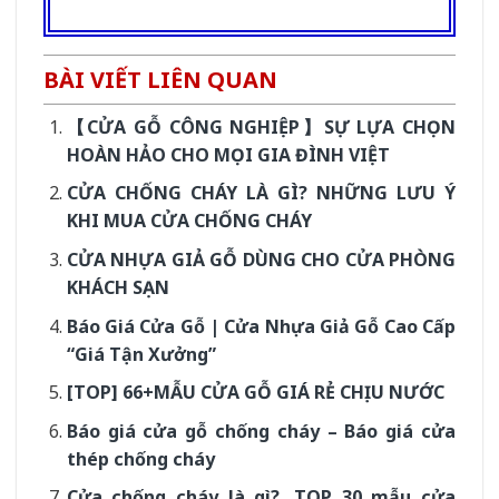
BÀI VIẾT LIÊN QUAN
【CỬA GỖ CÔNG NGHIỆP】SỰ LỰA CHỌN
HOÀN HẢO CHO MỌI GIA ĐÌNH VIỆT
CỬA CHỐNG CHÁY LÀ GÌ? NHỮNG LƯU Ý
KHI MUA CỬA CHỐNG CHÁY
CỬA NHỰA GIẢ GỖ DÙNG CHO CỬA PHÒNG
KHÁCH SẠN
Báo Giá Cửa Gỗ | Cửa Nhựa Giả Gỗ Cao Cấp
“Giá Tận Xưởng”
[TOP] 66+MẪU CỬA GỖ GIÁ RẺ CHỊU NƯỚC
Báo giá cửa gỗ chống cháy – Báo giá cửa
thép chống cháy
Cửa chống cháy là gì?. TOP 30 mẫu cửa