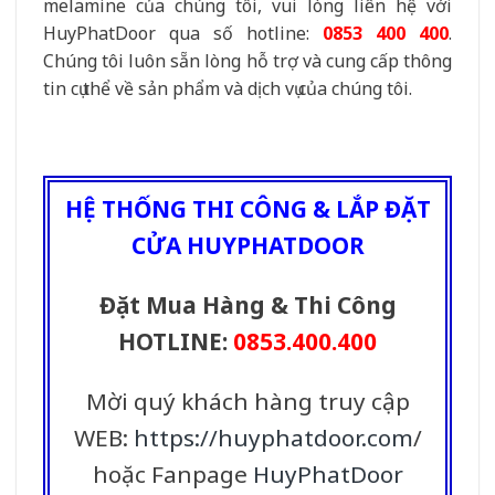
melamine của chúng tôi, vui lòng liên hệ với
HuyPhatDoor qua số hotline:
0853 400 400
.
Chúng tôi luôn sẵn lòng hỗ trợ và cung cấp thông
tin cụ thể về sản phẩm và dịch vụ của chúng tôi.
HỆ THỐNG THI CÔNG & LẮP ĐẶT
CỬA HUYPHATDOOR
Đặt Mua Hàng & Thi Công
HOTLINE:
0853.400.400
Mời quý khách hàng truy cập
WEB:
https://huyphatdoor.com
/
hoặc Fanpage
HuyPhatDoor