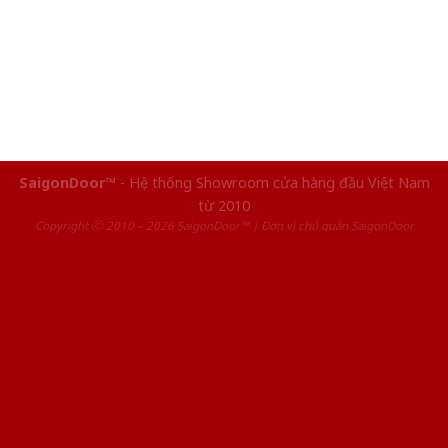
SaigonDoor™
- Hệ thống Showroom cửa hàng đầu Việt Nam
từ 2010
Copyright ⓒ 2010 – 2026 SaigonDoor™ | Đơn vị chủ quản SaigonDoor