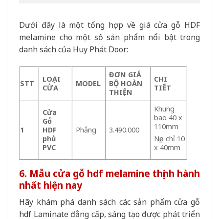
Dưới đây là một tổng hợp về giá cửa gỗ HDF
melamine cho một số sản phẩm nổi bật trong
danh sách của Huy Phát Door:
ĐƠN GIÁ
LOẠI
CHI
STT
MODEL
BỘ HOÀN
CỬA
TIẾT
THIỆN
Khung
Cửa
bao 40 x
Gỗ
110mm
1
HDF
Phẳng
3.490.000
phủ
Nẹp chỉ 10
PVC
x 40mm
6. Mẫu cửa gỗ hdf melamine thịnh hành
nhất hiện nay
Hãy khám phá danh sách các sản phẩm cửa gỗ
hdf
Laminate đẳng cấp, sáng tạo được phát triển