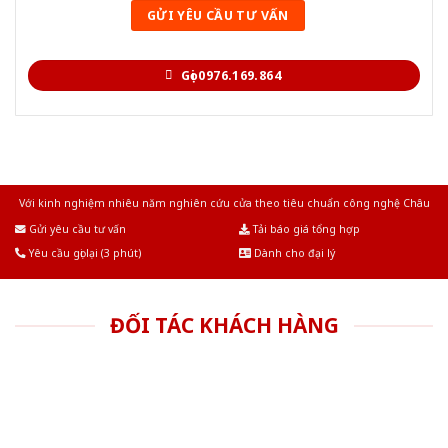
Gọi 0976.169.864
Với kinh nghiệm nhiêu năm nghiên cứu cửa theo tiêu chuẩn công nghệ Châu
Âu.Chúng tôi tự tin là nhà sản xuất & cung cấp hàng đầu tại Việt Nam!
Gửi yêu cầu tư vấn
Tải báo giá tổng hợp
Yêu cầu gọi lại (3 phút)
Dành cho đại lý
ĐỐI TÁC KHÁCH HÀNG