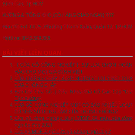
Bình Tân, Tp.HCM
XƯỞNG & TỔNG KHO (CÓ HÀNG GIAO NGAY) ????
Địa chỉ: 361 TX 25, Phường Thạnh Xuân, Quận 12, TP.HCM
Hotline: 0845.308.308
BÀI VIẾT LIÊN QUAN
【CỬA GỖ CÔNG NGHIỆP】SỰ LỰA CHỌN HOÀN
HẢO CHO MỌI GIA ĐÌNH VIỆT
CỬA CHỐNG CHÁY LÀ GÌ? NHỮNG LƯU Ý KHI MUA
CỬA CHỐNG CHÁY
Báo Giá Cửa Gỗ | Cửa Nhựa Giả Gỗ Cao Cấp “Giá
Tận Xưởng”
CỬA GỖ CÔNG NGHIỆP MDF CÓ BAO NHIÊU LOẠI?
CÓ NÊN SỬ DỤNG LÀM CỬA THÔNG PHÒNG?
Cửa gỗ công nghiệp là gì ?.TOP 20 mẫu cửa công
nghiệp đẹp 2021
Cửa gỗ MDF là gì? Cửa gỗ phòng ngủ là gì?