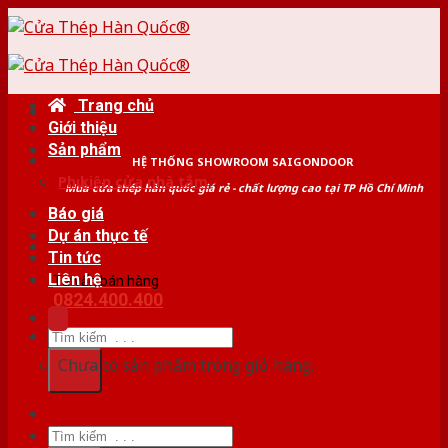
Skip
to
content
Trang chủ
Giới thiệu
Sản phẩm
HỆ THỐNG SHOWROOM SAIGONDOOR
Phụ kiện cửa nhà tắm
Mua cửa thép hàn quốc giá rẻ - chất lượng cao tại TP Hồ Chí Minh
Báo giá
Dự án thực tế
Tin tức
Liên hệ
Tư vấn bán hàng
0824.400.400
Tìm
kiếm:
Chưa có sản phẩm trong giỏ hàng.
Tìm