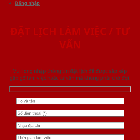
Đăng nhập
ĐẶT LỊCH LÀM VIỆC / TƯ
VẤN
Vui lòng nhập thông tin đặt lịch để được sắp xếp
gặp gỡ làm việc hoăc tư vấn mà không phải chờ đợi.