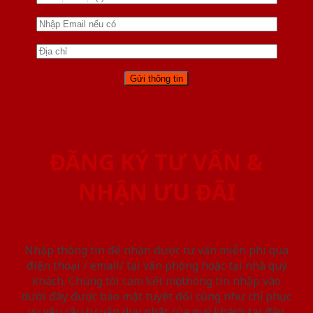
ĐĂNG KÝ TƯ VẤN &
NHẬN ƯU ĐÃI
Nhập thông tin để nhận được tư vấn miễn phí qua
điện thoại / email/ tại văn phòng hoặc tại nhà quý
khách. Chúng tôi cam kết mọi thông tin nhập vào
dưới đây được bảo mật tuyệt đối cũng như chỉ phục
vụ yêu cầu tư vấn duy nhất của quý khách tại đây.