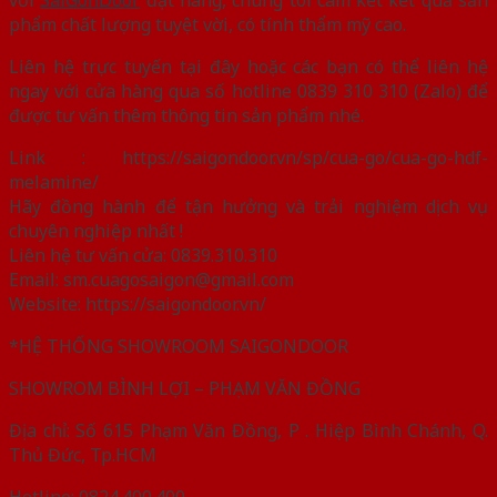
phẩm chất lượng tuyệt vời, có tính thẩm mỹ cao.
Liên hệ trực tuyến tại đây hoặc các bạn có thể liên hệ
ngay với cửa hàng qua số hotline 0839 310 310 (Zalo) để
được tư vấn thêm thông tin sản phẩm nhé.
Link : https://saigondoor.vn/sp/cua-go/cua-go-hdf-
melamine/
Hãy đồng hành để tận hưởng và trải nghiệm dịch vụ
chuyên nghiệp nhất !
Liên hệ tư vấn cửa: 0839.310.310
Email: sm.cuagosaigon@gmail.com
Website: https://saigondoor.vn/
*HỆ THỐNG SHOWROOM SAIGONDOOR
SHOWROM BÌNH LỢI – PHẠM VĂN ĐỒNG
Địa chỉ: Số 615 Phạm Văn Đồng, P . Hiệp Bình Chánh, Q.
Thủ Đức, Tp.HCM
Hotline: 0824.400.400