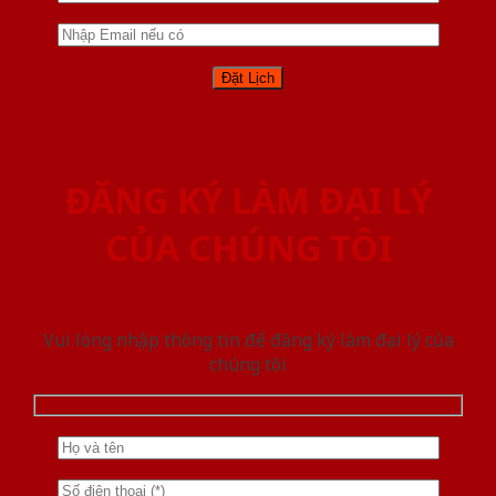
ĐĂNG KÝ LÀM ĐẠI LÝ
CỦA CHÚNG TÔI
Vui lòng nhập thông tin để đăng ký làm đại lý của
chúng tôi