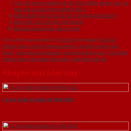
Cửa gỗ công nghiệp là gì? Đặc điểm phân loại và
báo giá cửa gỗ công nghiệp 2021
BẢNG BÁO GIÁ CỬA GỖ VÀ CỬA NHỰA [8/2021]
BÁO GIÁ CỬA GỖ VÀ CỬA NHỰA
Báo giá cửa gỗ cao cấp chi tiết
This entry was posted in
Tin tức
and tagged
Cửa gỗ
chống cháy
,
cửa gỗ chông nghiệp
,
Cửa Nhựa Abs Hàn
Quốc
,
cửa nhựa Composite
,
cửa nhựa Đài Loan
,
Cửa thép
chống cháy
,
cửa thép hàn quốc
,
cửa thép vân gỗ
.
Khuyến mại hôm nay
Tủ nội thất kệ bếp 64-TKB-SGD