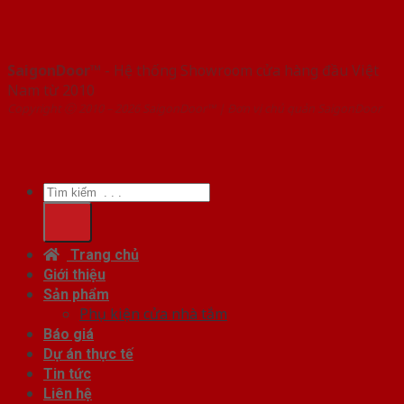
SaigonDoor™
- Hệ thống Showroom cửa hàng đầu Việt
Nam từ 2010
Copyright ⓒ 2010 – 2026 SaigonDoor™ | Đơn vị chủ quản SaigonDoor
Tìm
kiếm:
Trang chủ
Giới thiệu
Sản phẩm
Phụ kiện cửa nhà tắm
Báo giá
Dự án thực tế
Tin tức
Liên hệ