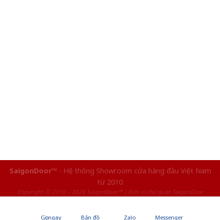
SaigonDoor™
- Hệ thống Showroom cửa hàng đầu Việt Nam
từ 2010
Copyright ⓒ 2010 – 2026 SaigonDoor™ | Đơn vị chủ quản SaigonDoor
Gọi ngay
Bản đồ
Zalo
Messenger