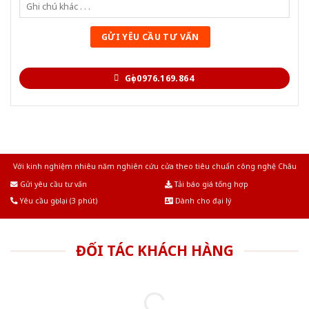
Gọi 0976.169.864
Với kinh nghiệm nhiêu năm nghiên cứu cửa theo tiêu chuẩn công nghệ Châu
Âu.Chúng tôi tự tin là nhà sản xuất & cung cấp hàng đầu tại Việt Nam!
Gửi yêu cầu tư vấn
Tải báo giá tổng hợp
Yêu cầu gọi lại (3 phút)
Dành cho đại lý
ĐỐI TÁC KHÁCH HÀNG