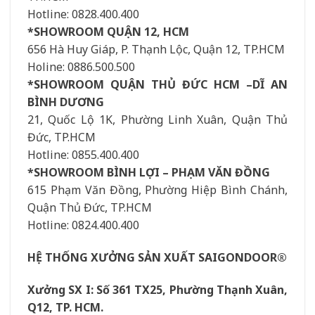
Hotline: 0828.400.400
*SHOWROOM QUẬN 12, HCM
656 Hà Huy Giáp, P. Thạnh Lộc, Quận 12, TP.HCM
Holine: 0886.500.500
*SHOWROOM QUẬN THỦ ĐỨC HCM –DĨ AN
BÌNH DƯƠNG
21, Quốc Lộ 1K, Phường Linh Xuân, Quận Thủ
Đức, TP.HCM
Hotline: 0855.400.400
*SHOWROOM BÌNH LỢI – PHẠM VĂN ĐỒNG
615 Phạm Văn Đồng, Phường Hiệp Bình Chánh,
Quận Thủ Đức, TP.HCM
Hotline: 0824.400.400
HỆ THỐNG XƯỞNG SẢN XUẤT SAIGONDOOR®
Xưởng SX I: Số 361 TX25, Phường Thạnh Xuân,
Q12, TP. HCM.