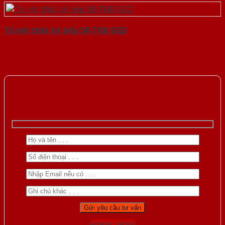
Tủ nội thất kệ bếp 58-TKB-SGD
Gọi 0976.169.864