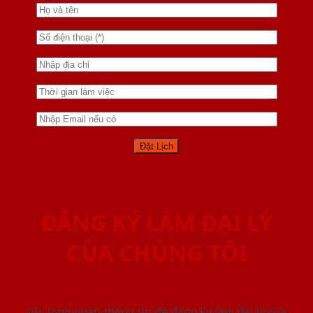
ĐĂNG KÝ LÀM ĐẠI LÝ
CỦA CHÚNG TÔI
Vui lòng nhập thông tin để đăng ký làm đại lý của