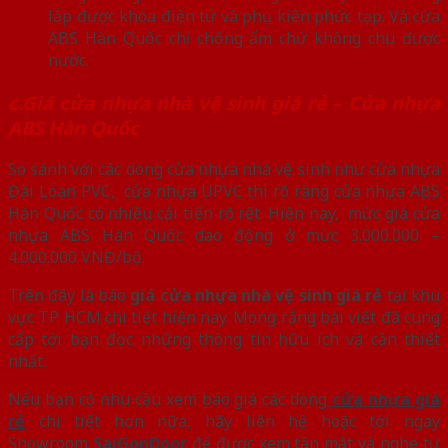
lắp được khóa điện tử và phụ kiện phức tạp. Và cửa
ABS Hàn Quốc chỉ chống ẩm chứ không chịu được
nước.
c.Giá cửa nhựa nhà vệ sinh giá rẻ – Cửa nhựa
ABS Hàn Quốc
So sánh với các dòng cửa nhựa nhà vệ sinh như cửa nhựa
Đài Loan PVC, cửa nhựa UPVC thì rõ ràng cửa nhựa ABS
Hàn Quốc có nhiều cải tiến rõ rệt. Hiện nay, mức giá cửa
nhựa ABS Hàn Quốc dao động ở mức 3.000.000 –
4.000.000 VNĐ/bộ.
Trên đây là báo
giá cửa nhựa nhà vệ sinh giá rẻ
tại khu
vực TP HCM chi tiết hiện nay. Mong rằng bài viết đã cung
cấp tới bạn đọc những thông tin hữu ích và cần thiết
nhất.
Nếu bạn có nhu cầu xem báo giá các dòng
cửa nhựa giá
rẻ
chi tiết hơn nữa, hãy liên hệ hoặc tới ngay
Showroom
SaiGonDoor
để được xem tận mắt và nghe tư