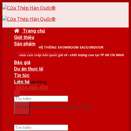
Skip
to
content
Trang chủ
Giới thiệu
Sản phẩm
HỆ THỐNG SHOWROOM SAIGONDOOR
Phụ kiện cửa nhà tắm
Mua cửa thép hàn quốc giá rẻ - chất lượng cao tại TP Hồ Chí Minh
Báo giá
Dự án thực tế
Tin tức
Liên hệ
Tư vấn bán hàng
0824.400.400
Tìm
kiếm:
Chưa có sản phẩm trong giỏ hàng.
Tìm