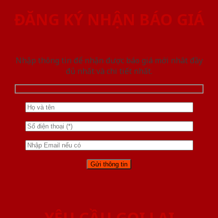
ĐĂNG KÝ NHẬN BÁO GIÁ
Nhập thông tin để nhận được báo giá mới nhât đầy
đủ nhất và chi tiết nhất.
YÊU CẦU GỌI LẠI