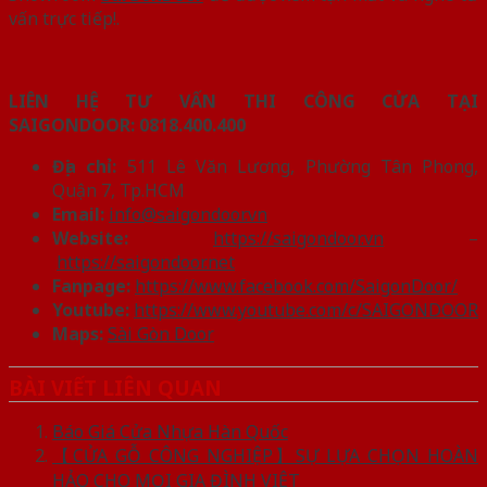
vấn trực tiếp!.
LIÊN HỆ TƯ VẤN THI CÔNG CỬA TẠI
SAIGONDOOR:
0818.400.400
Địa chỉ:
511 Lê Văn Lương, Phường Tân Phong,
Quận 7, Tp.HCM
Email:
info@saigondoor.vn
Website:
https://saigondoor.vn
–
https://saigondoor.net
Fanpage:
https://www.facebook.com/SaigonDoor/
Youtube:
https://www.youtube.com/c/SAIGONDOOR
Maps:
Sài Gòn Door
BÀI VIẾT LIÊN QUAN
Báo Giá Cửa Nhựa Hàn Quốc
【CỬA GỖ CÔNG NGHIỆP】SỰ LỰA CHỌN HOÀN
HẢO CHO MỌI GIA ĐÌNH VIỆT