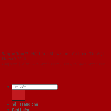
SaigonDoor™
- Hệ thống Showroom cửa hàng đầu Việt
Nam từ 2010
Copyright ⓒ 2010 – 2026 SaigonDoor™ | Đơn vị chủ quản SaigonDoor
Tìm
kiếm:
Trang chủ
Giới thiệu