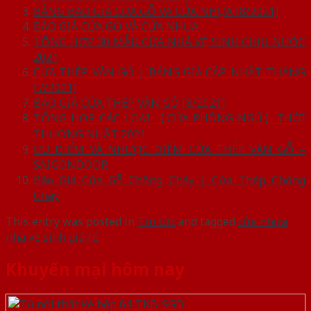
BẢNG BÁO GIÁ CỬA GỖ VÀ CỬA NHỰA [8/2021]
BÁO GIÁ CỬA GỖ VÀ CỬA NHỰA
TỔNG HỢP 30 MẪU CỬA NHÀ VỆ SINH CHỊU NƯỚC
2021
CỬA THÉP VÂN GỖ | BẢNG GIÁ CẬP NHẬT THÁNG
[7/2021]
BÁO GIÁ CỬA THÉP VÂN GỖ [8/2021]
TỔNG HỢP CÁC LOẠI 【CỬA PHÒNG NGỦ】THỜI
THƯỢNG NHẤT 2021
ƯU ĐIỂM VÀ NHƯỢC ĐIỂM CỬA THÉP VÂN GỖ –
SAIGONDOOR
Báo Giá Cửa Gỗ Chống Cháy | Cửa Thép Chống
Cháy
This entry was posted in
Tin tức
and tagged
cửa nhựa
nhà vệ sinh giá rẻ
.
Khuyến mại hôm nay