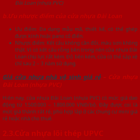
Đài Loan (nhựa PVC)
b.Ưu nhược điểm của cửa nhựa Đài Loan
Ưu điểm: Đa dạng mẫu mã, thiết kế, có thể ghép
được kính hoặc pano cổ điển.
Nhược điểm: Kết cấu không cân đối, màu sơn không
thật. Vì có kết cấu rỗng bên trong nên cửa nhựa Đài
Loan chịu lực rất kém. Độ bền kém, cửa có thể sập xệ
chỉ sau 2 – 3 năm sử dụng.
Giá cửa nhựa nhà vệ sinh giá rẻ
– Cửa nhựa
Đài Loan (nhựa PVC)
Hiện nay, cửa nhựa Đài Loan (nhựa PVC) có mức giá dao
động từ 1.500.000 – 1.800.000 VNĐ/bộ. Đây được coi là
mức giá thành rất rẻ, phù hợp lắp ở các chung cư mini giá
rẻ hoặc nhà cho thuê.
2.3.Cửa nhựa lõi thép UPVC