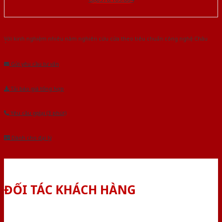
Với kinh nghiệm nhiêu năm nghiên cứu cửa theo tiêu chuẩn công nghệ Châu
Âu.Chúng tôi tự tin là nhà sản xuất & cung cấp hàng đầu tại Việt Nam!
Gửi yêu cầu tư vấn
Tải báo giá tổng hợp
Yêu cầu gọi lại (3 phút)
Dành cho đại lý
ĐỐI TÁC KHÁCH HÀNG