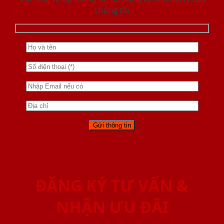
chúng tôi
ĐĂNG KÝ TƯ VẤN &
NHẬN ƯU ĐÃI