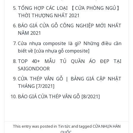
TỔNG HỢP CÁC LOẠI 【CỬA PHÒNG NGỦ】
THỜI THƯỢNG NHẤT 2021
BÁO GIÁ CỬA GỖ CÔNG NGHIỆP MỚI NHẤT
NĂM 2021
Cửa nhựa composite là gì? Những điều cần
biết về [cửa nhựa gỗ composite]
TOP 40+ MẪU TỦ QUẦN ÁO ĐẸP TẠI
SAIGONDOOR
CỬA THÉP VÂN GỖ | BẢNG GIÁ CẬP NHẬT
THÁNG [7/2021]
BÁO GIÁ CỬA THÉP VÂN GỖ [8/2021]
This entry was posted in
Tin tức
and tagged
CỬA NHỰA HÀN
QUỐC
.