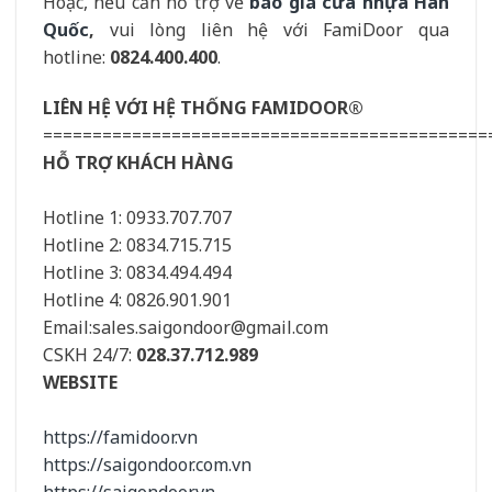
Hoặc, nếu cần hỗ trợ về
báo giá cửa nhựa Hàn
Quốc
,
vui lòng liên hệ với FamiDoor qua
hotline:
0824.400.400
.
LIÊN HỆ VỚI HỆ THỐNG FAMIDOOR®
=============================================
HỖ TRỢ KHÁCH HÀNG
Hotline 1: 0933.707.707
Hotline 2: 0834.715.715
Hotline 3: 0834.494.494
Hotline 4: 0826.901.901
Email:sales.saigondoor@gmail.com
CSKH 24/7:
028.37.712.989
WEBSITE
https://famidoor.vn
https://saigondoor.com.vn
https://saigondoor.vn