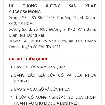
HỆ THỐNG XƯỞNG SẢN XUẤT
CUAGOSAIGON®
Xưởng SX I: Số 361 TX25, Phường Thạnh Xuân,
Q12, TP. HCM.
Xưởng SX II: Số 60/3 Đường 9, KP2, P.An Bình,
Biên Hòa, Đồng Nai
Xưởng SX III: 81 Võ Văn Bích, Xã Tân Thạnh
Đông, Huyện Củ Chi, Tp.HCM
BÀI VIẾT LIÊN QUAN
Báo Giá Cửa Nhựa Hàn Quốc
BẢNG BÁO GIÁ CỬA GỖ VÀ CỬA NHỰA
[8/2021]
BÁO GIÁ CỬA GỖ VÀ CỬA NHỰA
【CỬA GỖ CÔNG NGHIỆP】SỰ LỰA CHỌN
HOÀN HẢO CHO MỌI GIA ĐÌNH VIỆT