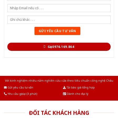
Gọi 0976.169.864
Với kinh nghiệm nhiêu năm nghiên cứu cửa theo tiêu chuẩn công nghệ Châu
Âu.Chúng tôi tự tin là nhà sản xuất & cung cấp hàng đầu tại Việt Nam!
Gửi yêu cầu tư vấn
Tải báo giá tổng hợp
Yêu cầu gọi lại (3 phút)
Dành cho đại lý
ĐỐI TÁC KHÁCH HÀNG