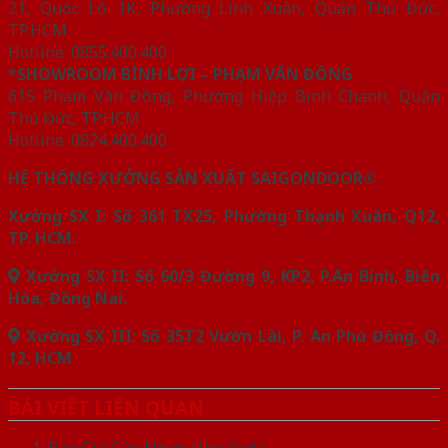
21, Quốc Lộ 1K, Phường Linh Xuân, Quận Thủ Đức,
TP.HCM
Hotline: 0855.400.400
*SHOWROOM BÌNH LỢI – PHẠM VĂN ĐỒNG
615 Phạm Văn Đồng, Phường Hiệp Bình Chánh, Quận
Thủ Đức, TP.HCM
Hotline: 0824.400.400
HỆ THỐNG XƯỞNG SẢN XUẤT SAIGONDOOR®
Xưởng SX I: Số 361 TX25, Phường Thạnh Xuân, Q12,
TP. HCM.
Xưởng SX II: Số 60/3 Đường 9, KP2, P.An Bình, Biên
Hòa, Đồng Nai.
Xưởng SX III: Số 35T2 Vườn Lài, P. An Phú Đông, Q.
12, HCM
BÀI VIẾT LIÊN QUAN
Báo Giá Cửa Nhựa Hàn Quốc