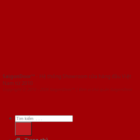
SaigonDoor™
- Hệ thống Showroom cửa hàng đầu Việt
Nam từ 2010
Copyright ⓒ 2010 – 2026 SaigonDoor™ | Đơn vị chủ quản SaigonDoor
Tìm
kiếm: