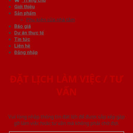
Trang chủ
Giới thiệu
Sản phẩm
Phụ kiện cửa nhà tắm
Báo giá
Dự án thực tế
Tin tức
Liên hệ
Đăng nhập
ĐẶT LỊCH LÀM VIỆC / TƯ
VẤN
Vui lòng nhập thông tin đặt lịch để được sắp xếp gặp
gỡ làm việc hoăc tư vấn mà không phải chờ đợi.