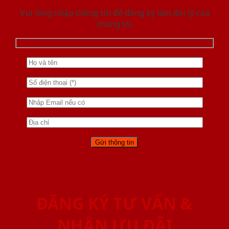
Vui lòng nhập thông tin để đăng ký làm đại lý của
chúng tôi
ĐĂNG KÝ TƯ VẤN &
NHẬN ƯU ĐÃI