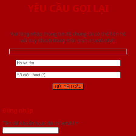
YÊU CẦU GỌI LẠI
Vui lòng nhập thông tin để chúng tôi có thể liên hệ
với quý khách trong thời gian nhanh nhất.
Đăng nhập
Tên tài khoản hoặc địa chỉ email
*