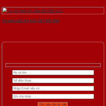
Tủ nội thất kệ bếp 58-TKB-SGD