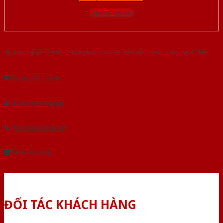
Gọi 0976.169.864
Với kinh nghiệm nhiêu năm nghiên cứu cửa theo tiêu chuẩn công nghệ Châu
Âu.Chúng tôi tự tin là nhà sản xuất & cung cấp hàng đầu tại Việt Nam!
Gửi yêu cầu tư vấn
Tải báo giá tổng hợp
Yêu cầu gọi lại (3 phút)
Dành cho đại lý
ĐỐI TÁC KHÁCH HÀNG