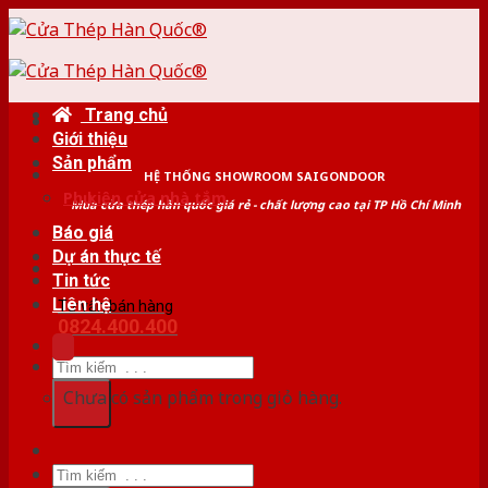
Skip
to
content
Trang chủ
Giới thiệu
Sản phẩm
HỆ THỐNG SHOWROOM SAIGONDOOR
Phụ kiện cửa nhà tắm
Mua cửa thép hàn quốc giá rẻ - chất lượng cao tại TP Hồ Chí Minh
Báo giá
Dự án thực tế
Tin tức
Liên hệ
Tư vấn bán hàng
0824.400.400
Tìm
kiếm:
Chưa có sản phẩm trong giỏ hàng.
Tìm