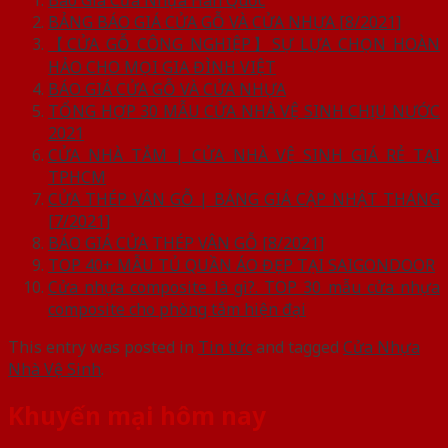
BẢNG BÁO GIÁ CỬA GỖ VÀ CỬA NHỰA [8/2021]
【CỬA GỖ CÔNG NGHIỆP】SỰ LỰA CHỌN HOÀN
HẢO CHO MỌI GIA ĐÌNH VIỆT
BÁO GIÁ CỬA GỖ VÀ CỬA NHỰA
TỔNG HỢP 30 MẪU CỬA NHÀ VỆ SINH CHỊU NƯỚC
2021
CỬA NHÀ TẮM | CỬA NHÀ VỆ SINH GIÁ RẺ TẠI
TPHCM
CỬA THÉP VÂN GỖ | BẢNG GIÁ CẬP NHẬT THÁNG
[7/2021]
BÁO GIÁ CỬA THÉP VÂN GỖ [8/2021]
TOP 40+ MẪU TỦ QUẦN ÁO ĐẸP TẠI SAIGONDOOR
Cửa nhựa composite là gì?. TOP 30 mẫu cửa nhựa
composite cho phòng tắm hiện đại
This entry was posted in
Tin tức
and tagged
Cửa Nhựa
Nhà Vệ Sinh
.
Khuyến mại hôm nay