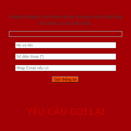
Nhập thông tin để nhận được báo giá mới nhât đầy
đủ nhất và chi tiết nhất.
YÊU CẦU GỌI LẠI