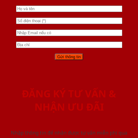
ĐĂNG KÝ TƯ VẤN &
NHẬN ƯU ĐÃI
Nhập thông tin để nhận được tư vấn miễn phí qua