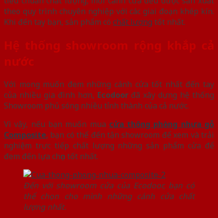
tiêu chuẩn chất lượng, mỗi cánh cửa đều được sản xuất
theo quy trình chuyên nghiệp với các giai đoạn khép kín.
Khi đến tay bạn, sản phẩm có
chất lượng
tốt nhất.
Hệ thống showroom rộng khắp cả
nước
Với mong muốn đem những cánh cửa tốt nhất đến tay
của nhiều gia đình hơn,
Ecodoor
đã xây dựng hệ thống
Showroom phủ sóng nhiều tỉnh thành của cả nước.
Vì vậy, nếu bạn muốn mua
cửa thông phòng nhựa gỗ
Composite
, bạn có thể đến tận showroom để xem và trải
nghiệm trực tiếp chất lượng những sản phẩm cửa để
đem đến lựa chọn tốt nhất.
Đến với showroom cửa của Ecodoor, bạn có
thể chọn cho mình những cánh cửa chất
lượng nhất.