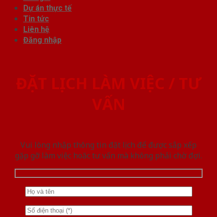
Dự án thực tế
Tin tức
Liên hệ
Đăng nhập
ĐẶT LỊCH LÀM VIỆC / TƯ
VẤN
Vui lòng nhập thông tin đặt lịch để được sắp xếp
gặp gỡ làm việc hoăc tư vấn mà không phải chờ đợi.