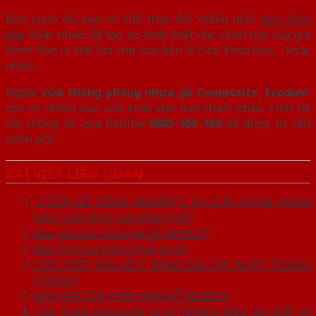
Bên cạnh đó, bạn có thể thay đổi nhiều mẫu
phụ kiện
cửa
khác nhau để tạo sự khác biệt cho cánh cửa của gia
đình. Bạn có thể lựa chọn loại bản lề cửa, khóa cửa,… khác
nhau.
Ngoài
cửa thông phòng nhựa gỗ Composite
,
Ecodoo
r
còn có nhiều loại cửa khác cho bạn tham khảo. Liên hệ
với chúng tôi qua hotline
0885 400 400
để được tư vấn
miễn phí!
BÀI VIẾT LIÊN QUAN
【CỬA GỖ CÔNG NGHIỆP】SỰ LỰA CHỌN HOÀN
HẢO CHO MỌI GIA ĐÌNH VIỆT
Báo giá cửa nhựa giả gỗ [8/2021]
Báo Giá Cửa Nhựa Hàn Quốc
CỬA THÉP VÂN GỖ | BẢNG GIÁ CẬP NHẬT THÁNG
[7/2021]
BÁO GIÁ CỬA THÉP VÂN GỖ [8/2021]
Cửa nhựa composite là gì? Những điều cần biết về