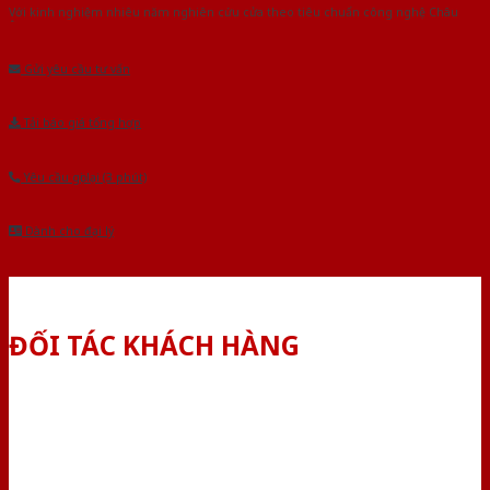
Với kinh nghiệm nhiêu năm nghiên cứu cửa theo tiêu chuẩn công nghệ Châu
Âu.Chúng tôi tự tin là nhà sản xuất & cung cấp hàng đầu tại Việt Nam!
Gửi yêu cầu tư vấn
Tải báo giá tổng hợp
Yêu cầu gọi lại (3 phút)
Dành cho đại lý
ĐỐI TÁC KHÁCH HÀNG