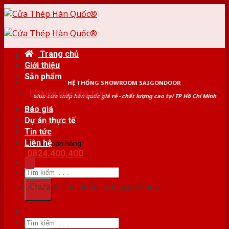
Skip
to
content
Trang chủ
Giới thiệu
Sản phẩm
HỆ THỐNG SHOWROOM SAIGONDOOR
Phụ kiện cửa nhà tắm
Mua cửa thép hàn quốc giá rẻ - chất lượng cao tại TP Hồ Chí Minh
Báo giá
Dự án thực tế
Tin tức
Liên hệ
Tư vấn bán hàng
0824.400.400
Tìm
kiếm:
Chưa có sản phẩm trong giỏ hàng.
Tìm