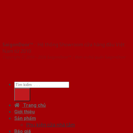
SaigonDoor™
- Hệ thống Showroom cửa hàng đầu Việt
Nam từ 2010
Copyright ⓒ 2010 – 2026 SaigonDoor™ | Đơn vị chủ quản SaigonDoor
Tìm
kiếm:
Trang chủ
Giới thiệu
Sản phẩm
Phụ kiện cửa nhà tắm
Báo giá