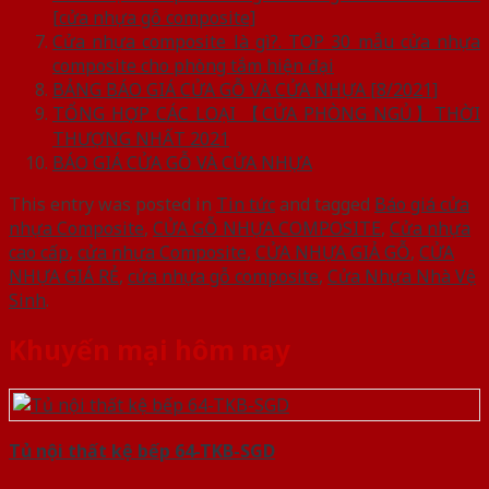
[cửa nhựa gỗ composite]
Cửa nhựa composite là gì?. TOP 30 mẫu cửa nhựa
composite cho phòng tắm hiện đại
BẢNG BÁO GIÁ CỬA GỖ VÀ CỬA NHỰA [8/2021]
TỔNG HỢP CÁC LOẠI 【CỬA PHÒNG NGỦ】THỜI
THƯỢNG NHẤT 2021
BÁO GIÁ CỬA GỖ VÀ CỬA NHỰA
This entry was posted in
Tin tức
and tagged
Báo giá cửa
nhựa Composite
,
CỬA GỖ NHỰA COMPOSITE
,
Cửa nhựa
cao cấp
,
cửa nhựa Composite
,
CỬA NHỰA GIẢ GỖ
,
CỬA
NHỰA GIÁ RẺ
,
cửa nhựa gỗ composite
,
Cửa Nhựa Nhà Vệ
Sinh
.
Khuyến mại hôm nay
Tủ nội thất kệ bếp 64-TKB-SGD