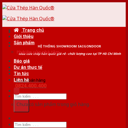
Skip
to
content
Trang chủ
Giới thiệu
Sản phẩm
HỆ THỐNG SHOWROOM SAIGONDOOR
Phụ kiện cửa nhà tắm
Mua cửa thép hàn quốc giá rẻ - chất lượng cao tại TP Hồ Chí Minh
Báo giá
Dự án thực tế
Tin tức
Liên hệ
Tư vấn bán hàng
0824.400.400
Tìm
kiếm:
Chưa có sản phẩm trong giỏ hàng.
Tìm