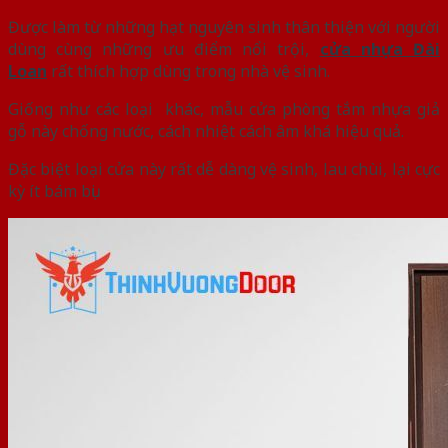
Được làm từ những hạt nguyên sinh thân thiện với người
dùng cùng những ưu điểm nổi trội,
cửa nhựa Đài
Loan
rất thích hợp dùng trong nhà vệ sinh.
Giống như các loại khác, mẫu cửa phòng tắm nhựa giả
gỗ này chống nước, cách nhiệt cách âm khá hiệu quả.
Đặc biệt loại cửa này rất dễ dàng vệ sinh, lau chùi, lại cực
kỳ ít bám bụi.