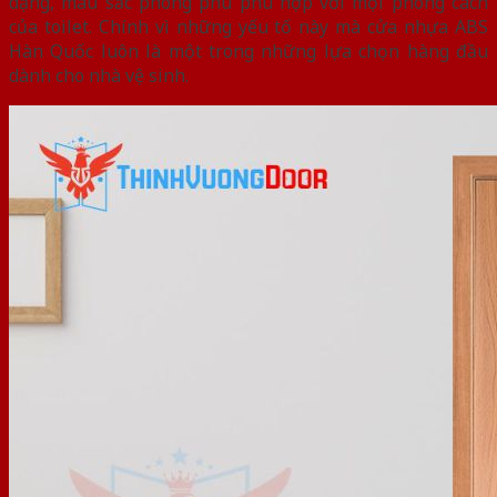
dạng, màu săc phong phú phù hợp với mọi phong cách
của toilet. Chính vì những yếu tố này mà cửa nhựa ABS
Hàn Quốc luôn là một trong những lựa chọn hàng đầu
dành cho nhà vệ sinh.