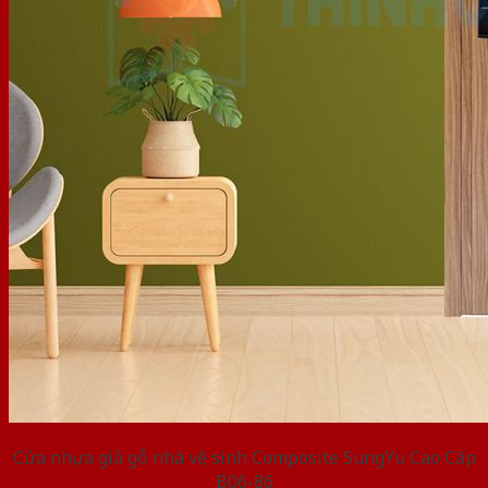
Cửa nhựa giả gỗ nhà vệ sinh Composite SungYu Cao Cấp
B06-86