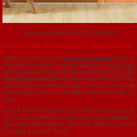
Cửa nhựa ABS Hàn Quốc KOS 105 M8707
1.2 Cửa toilet nhựa giả gỗ cao cấp composite
Không còn quá xa lạ với
cửa nhựa composite
. Bạn có
thể thấy nó ở mọi nơi, trong nhà hay ngoài trời với nhiều
ưu thế vượt trội. Thay vì sử dụng nhựa hoàn toàn thì
cửa
nhựa giả gỗ nhà vệ sinh
composite được kết hợp với bột
gỗ từ vỏ trấu, tre, nứa, bột giấy,… Chính vì thế mà cửa
nhựa giả gỗ có sự cứng chắc của gỗ và tính dẻo dai của
nhựa.
Đồng thời tính chống nước, cách nhiệt, cách điện cực kỳ
tốt. Khi sử dụng cửa phòng tắm nhựa giả gỗ composite,
người dùng không phải lo lắng về độ bền cũng như sự
biến dạng, cong vênh, han gỉ,…