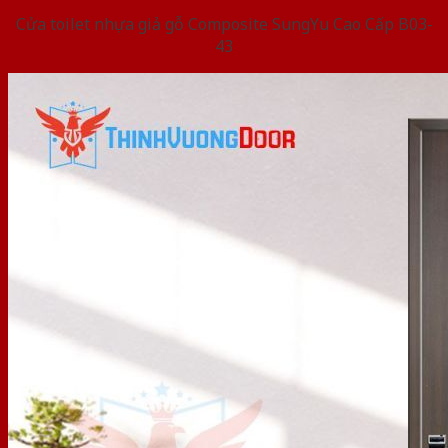
Cửa toilet nhựa giả gỗ Composite SungYu Cao Cấp B03-
43