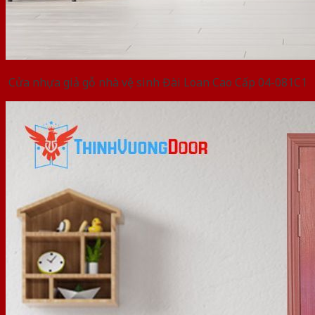
Cửa nhựa giả gỗ nhà vệ sinh Đài Loan Cao Cấp 04-081C1