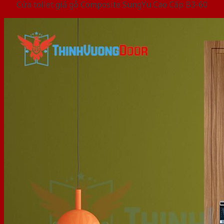
Cửa toilet giả gỗ Composite SungYu Cao Cấp B3-60