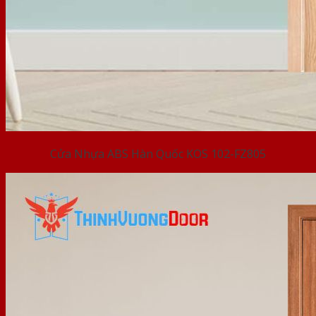
Cửa Nhựa ABS Hàn Quốc KOS 102-FZ805