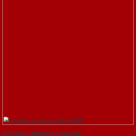
Nội thất tủ quần áo 15-TQA-SGD