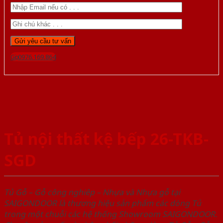
Gọi 0976.169.864
Tủ nội thất kệ bếp 26-TKB-
SGD
Tủ Gỗ – Gỗ công nghiêp – Nhựa và Nhựa gỗ tại
SAIGONDOOR là thương hiệu sản phẩm các dòng Tủ
trong một chuỗi các hệ thống Showroom SAIGONDOOR.