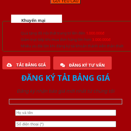
Khuyến mại
Quà tặng đồ nội thất trang trí lên đến
1.000.000đ
Giảm trực tiếp khi mua đơn hàng lớn hơn
3.000.000đ
Nhiều ưu đãi lớn khi đăng ký tài khoản thành viên thân thiết
TẢI BẢNG GIÁ
ĐĂNG KÝ TƯ VẤN
ĐĂNG KÝ TẢI BẢNG GIÁ
Đăng ký nhận báo giá mới nhất từ chúng tôi