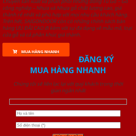
Chuyên sản xuất và phân phối những dòng Tủ Gỗ – Gỗ
công nghiêp – Nhựa và Nhựa gỗ chất lượng cao, giá
thành rẻ nhất và phù hợp với mọi nhu cầu khách hàng.
Trên hết, SAIGONDOOR còn có những chính sách bán
hàng ƯU ĐÃI CAO đi kèm với sự đa dạng về mẫu mã, loại
cửa gỗ và cả phân khúc giá thành.
MUA HÀNG NHANH
ĐĂNG KÝ
MUA HÀNG NHANH
Chúng tôi sẽ liên lạc lại với quý khách trong thời
gian ngắn nhất