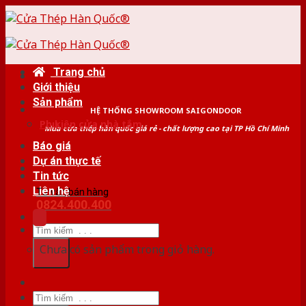
Skip
to
content
Trang chủ
Giới thiệu
Sản phẩm
HỆ THỐNG SHOWROOM SAIGONDOOR
Phụ kiện cửa nhà tắm
Mua cửa thép hàn quốc giá rẻ - chất lượng cao tại TP Hồ Chí Minh
Báo giá
Dự án thực tế
Tin tức
Liên hệ
Tư vấn bán hàng
0824.400.400
Tìm
kiếm:
Chưa có sản phẩm trong giỏ hàng.
Tìm