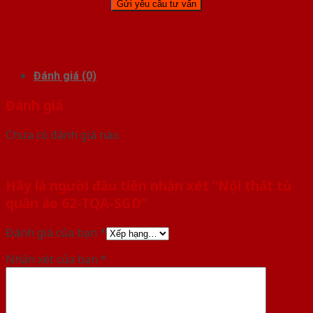
Đánh giá (0)
Đánh giá
Chưa có đánh giá nào.
Hãy là người đầu tiên nhận xét “Nội thất tủ
quần áo 62-TQA-SGD”
Đánh giá của bạn
*
Nhận xét của bạn
*