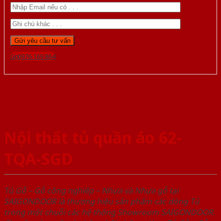
Gọi 0976.169.864
Nội thất tủ quần áo 62-
TQA-SGD
Tủ Gỗ – Gỗ công nghiêp – Nhựa và Nhựa gỗ tại
SAIGONDOOR là thương hiệu sản phẩm các dòng Tủ
trong một chuỗi các hệ thống Showroom SAIGONDOOR.