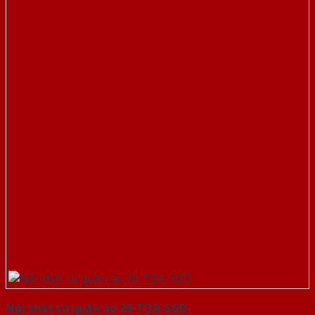
Nội thất tủ quần áo 20-TQA-SGD