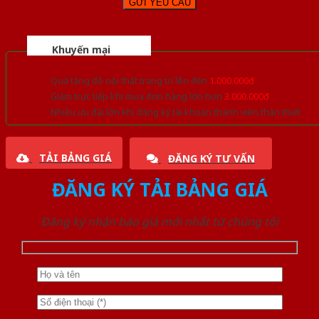
Khuyến mại
Quà tặng đồ nội thất trang trí lên đến
1.000.000đ
Giảm trực tiếp khi mua đơn hàng lớn hơn
3.000.000đ
Nhiều ưu đãi lớn khi đăng ký tài khoản thành viên thân thiết
TẢI BẢNG GIÁ
ĐĂNG KÝ TƯ VẤN
ĐĂNG KÝ TẢI BẢNG GIÁ
Đăng ký nhận báo giá mới nhất từ chúng tôi