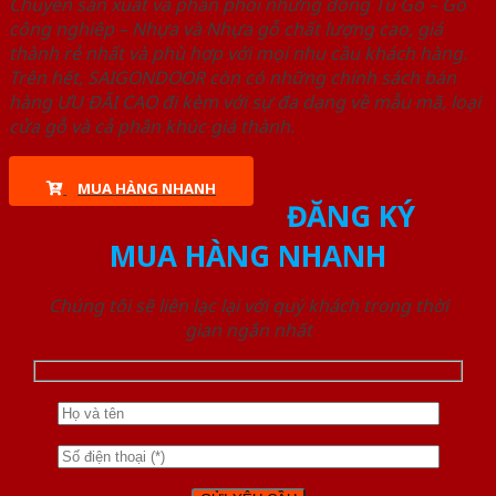
Chuyên sản xuất và phân phối những dòng Tủ Gỗ – Gỗ
công nghiêp – Nhựa và Nhựa gỗ chất lượng cao, giá
thành rẻ nhất và phù hợp với mọi nhu cầu khách hàng.
Trên hết, SAIGONDOOR còn có những chính sách bán
hàng ƯU ĐÃI CAO đi kèm với sự đa dạng về mẫu mã, loại
cửa gỗ và cả phân khúc giá thành.
MUA HÀNG NHANH
ĐĂNG KÝ
MUA HÀNG NHANH
Chúng tôi sẽ liên lạc lại với quý khách trong thời
gian ngắn nhất