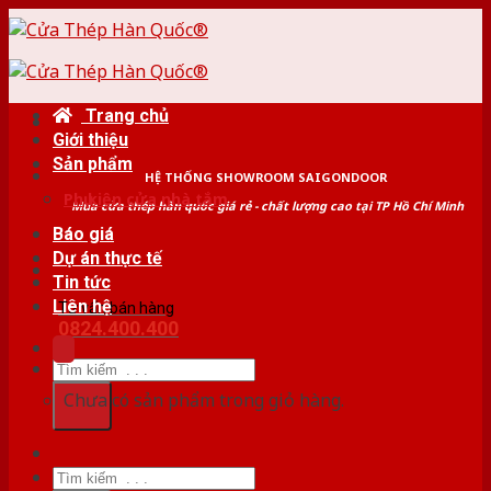
Skip
to
content
Trang chủ
Giới thiệu
Sản phẩm
HỆ THỐNG SHOWROOM SAIGONDOOR
Phụ kiện cửa nhà tắm
Mua cửa thép hàn quốc giá rẻ - chất lượng cao tại TP Hồ Chí Minh
Báo giá
Dự án thực tế
Tin tức
Liên hệ
Tư vấn bán hàng
0824.400.400
Tìm
kiếm:
Chưa có sản phẩm trong giỏ hàng.
Tìm