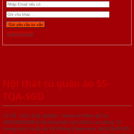
Gọi 0976.169.864
Nội thất tủ quần áo 55-
TQA-SGD
Tủ Gỗ – Gỗ công nghiêp – Nhựa và Nhựa gỗ tại
SAIGONDOOR là thương hiệu sản phẩm các dòng Tủ
trong một chuỗi các hệ thống Showroom SAIGONDOOR.