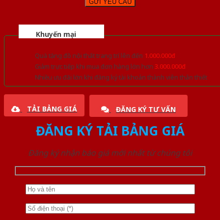
Khuyến mại
Quà tặng đồ nội thất trang trí lên đến
1.000.000đ
Giảm trực tiếp khi mua đơn hàng lớn hơn
3.000.000đ
Nhiều ưu đãi lớn khi đăng ký tài khoản thành viên thân thiết
TẢI BẢNG GIÁ
ĐĂNG KÝ TƯ VẤN
ĐĂNG KÝ TẢI BẢNG GIÁ
Đăng ký nhận báo giá mới nhất từ chúng tôi