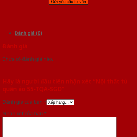
Đánh giá (0)
Đánh giá
Chưa có đánh giá nào.
Hãy là người đầu tiên nhận xét “Nội thất tủ
quần áo 55-TQA-SGD”
Đánh giá của bạn
*
Nhận xét của bạn
*