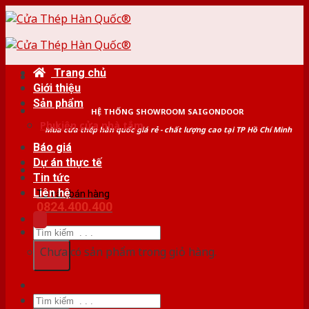
Skip
to
content
Trang chủ
Giới thiệu
Sản phẩm
HỆ THỐNG SHOWROOM SAIGONDOOR
Phụ kiện cửa nhà tắm
Mua cửa thép hàn quốc giá rẻ - chất lượng cao tại TP Hồ Chí Minh
Báo giá
Dự án thực tế
Tin tức
Liên hệ
Tư vấn bán hàng
0824.400.400
Tìm
kiếm:
Chưa có sản phẩm trong giỏ hàng.
Tìm