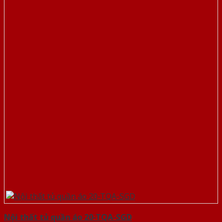
Nội thất tủ quần áo 20-TQA-SGD