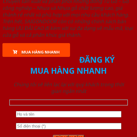
Chuyên sản xuất và phân phối những dòng Tủ Gỗ – Gỗ
công nghiêp – Nhựa và Nhựa gỗ chất lượng cao, giá
thành rẻ nhất và phù hợp với mọi nhu cầu khách hàng.
Trên hết, SAIGONDOOR còn có những chính sách bán
hàng ƯU ĐÃI CAO đi kèm với sự đa dạng về mẫu mã, loại
cửa gỗ và cả phân khúc giá thành.
MUA HÀNG NHANH
ĐĂNG KÝ
MUA HÀNG NHANH
Chúng tôi sẽ liên lạc lại với quý khách trong thời
gian ngắn nhất