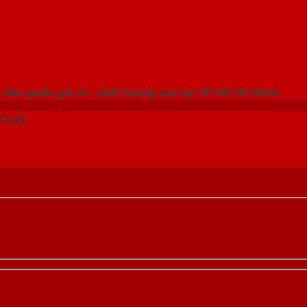
 THỐNG SHOWROOM SAIGONDOOR
hàn quốc giá rẻ - chất lượng cao tại TP Hồ Chí Minh
 Quốc