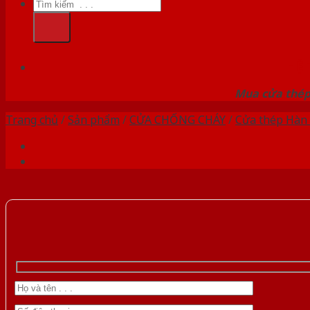
Tìm
kiếm:
HỆ
Mua cửa thép 
Trang chủ
/
Sản phẩm
/
CỬA CHỐNG CHÁY
/
Cửa thép Hàn