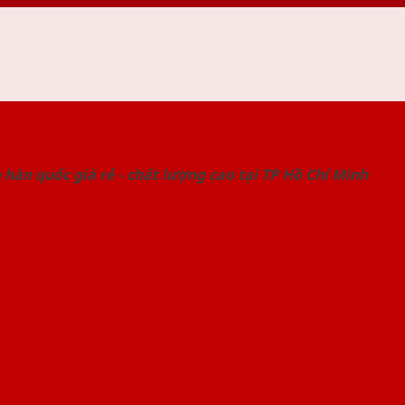
 THỐNG SHOWROOM SAIGONDOOR
hàn quốc giá rẻ - chất lượng cao tại TP Hồ Chí Minh