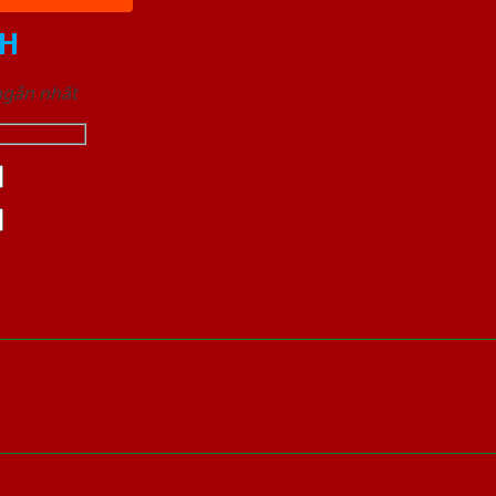
H
 ngắn nhất