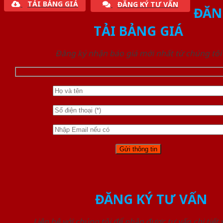
TẢI BẢNG GIÁ
ĐĂNG KÝ TƯ VẤN
ĐĂN
TẢI BẢNG GIÁ
Đăng ký nhận báo giá mới nhất từ chúng tôi
ĐĂNG KÝ TƯ VẤN
Liên hệ với chúng tôi để nhận được tư vấn chi tiết