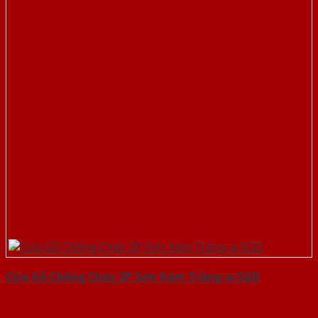
Cửa Gỗ Chống Cháy 2P Sơn Xám Trắng-a-SGD