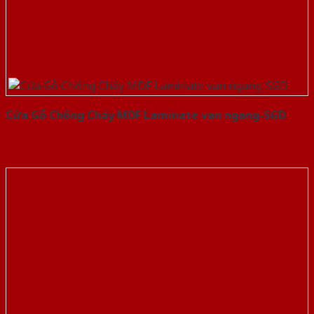
Cửa Gỗ Chống Cháy MDF Laminate van ngang-SGD