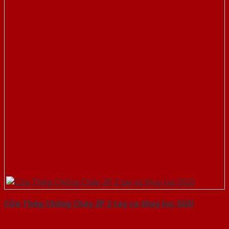
Cửa Thép Chống Cháy 2P 2 tay co thuy luc-SGD