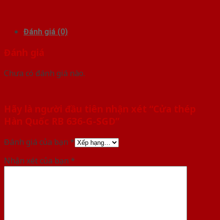
Đánh giá (0)
Đánh giá
Chưa có đánh giá nào.
Hãy là người đầu tiên nhận xét “Cửa thép
Hàn Quốc RB 636-G-SGD”
Đánh giá của bạn
*
Nhận xét của bạn
*