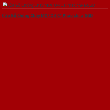
Cửa Gỗ Chống Cháy MDF O4-C1 Phào chi-a-SGD