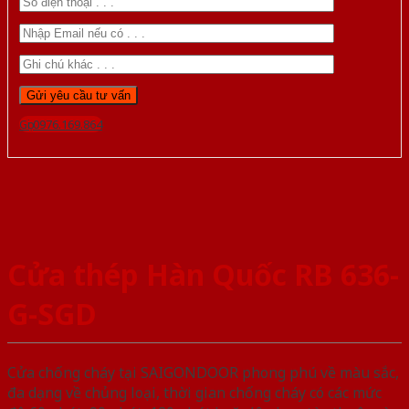
Gọi 0976.169.864
Cửa thép Hàn Quốc RB 636-
G-SGD
Cửa chống cháy tại SAIGONDOOR phong phú về màu sắc,
đa dạng về chủng loại, thời gian chống cháy có các mức