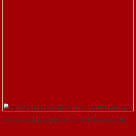
Cửa Gỗ Chống Cháy MDF Veneer P1R2 Xoan Đào-SGD