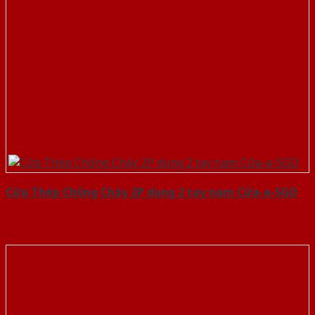
Cửa Thép Chống Cháy 2P dung 2 tay nam Cửa-a-SGD