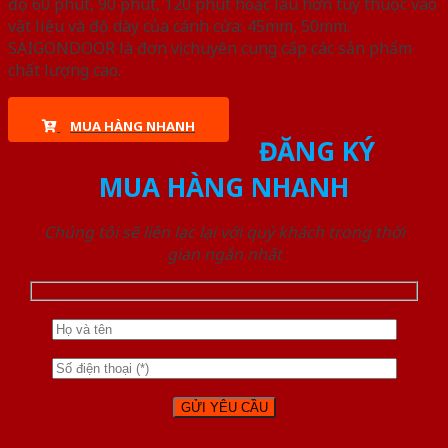
độ 60 phút, 90 phút, 120 phút hoặc lâu hơn tùy thuộc vào
vật liệu và độ dày của cánh cửa: 45mm, 50mm.
SAIGONDOOR là đơn vị chuyên cung cấp các sản phẩm
chất lượng cao.
MUA HÀNG NHANH
ĐĂNG KÝ
MUA HÀNG NHANH
Chúng tôi sẽ liên lạc lại với quý khách trong thời
gian ngắn nhất