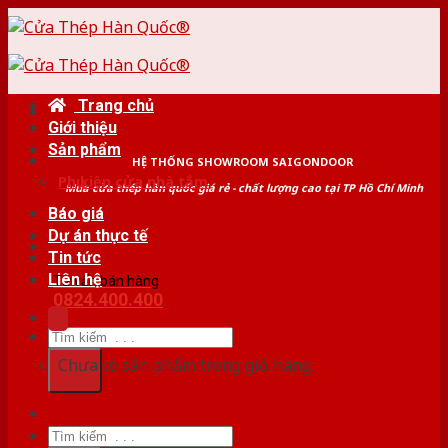
Skip
to
content
Trang chủ
Giới thiệu
Sản phẩm
HỆ THỐNG SHOWROOM SAIGONDOOR
Phụ kiện cửa nhà tắm
Mua cửa thép hàn quốc giá rẻ - chất lượng cao tại TP Hồ Chí Minh
Báo giá
Dự án thực tế
Tin tức
Liên hệ
Tư vấn bán hàng
0824.400.400
Tìm
kiếm:
Chưa có sản phẩm trong giỏ hàng.
Tìm