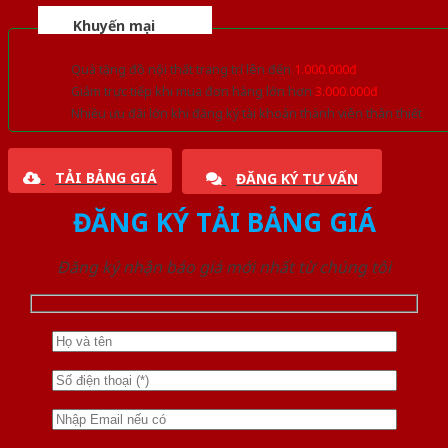
Khuyến mại
Quà tặng đồ nội thất trang trí lên đến
1.000.000đ
Giảm trực tiếp khi mua đơn hàng lớn hơn
3.000.000đ
Nhiều ưu đãi lớn khi đăng ký tài khoản thành viên thân thiết
TẢI BẢNG GIÁ
ĐĂNG KÝ TƯ VẤN
ĐĂNG KÝ TẢI BẢNG GIÁ
Đăng ký nhận báo giá mới nhất từ chúng tôi