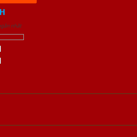
H
 ngắn nhất