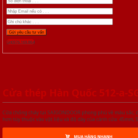
Gọi 0976.169.864
Cửa thép Hàn Quốc 512-a-S
Cửa chống cháy tại SAIGONDOOR phong phú về màu sắc, đa d
hơn tùy thuộc vào vật liệu và độ dày của cánh cửa: 45mm
MUA HÀNG NHANH