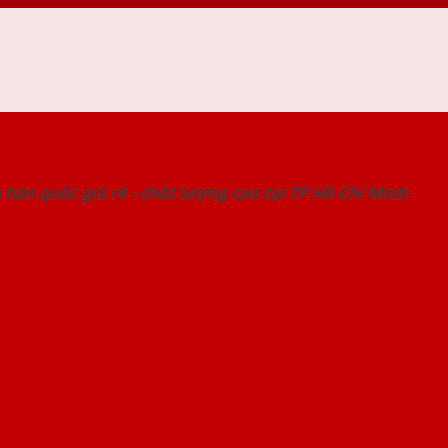
 THỐNG SHOWROOM SAIGONDOOR
hàn quốc giá rẻ - chất lượng cao tại TP Hồ Chí Minh