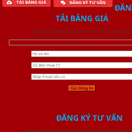
TẢI BẢNG GIÁ
ĐĂNG KÝ TƯ VẤN
ĐĂN
TẢI BẢNG GIÁ
Đăng ký nhận báo giá mới nhất từ chúng tôi
ĐĂNG KÝ TƯ VẤN
Liên hệ với chúng tôi để nhận được tư vấn chi tiết