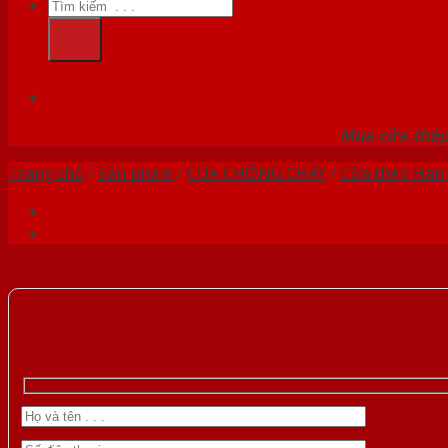
Tìm
kiếm:
HỆ
Mua cửa thép 
Trang chủ
/
Sản phẩm
/
CỬA CHỐNG CHÁY
/
Cửa thép Hàn