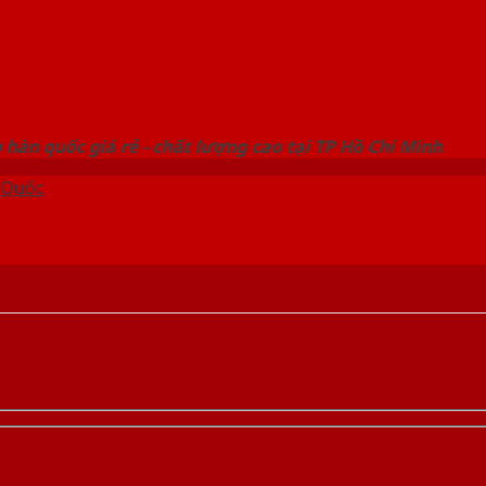
 THỐNG SHOWROOM SAIGONDOOR
hàn quốc giá rẻ - chất lượng cao tại TP Hồ Chí Minh
 Quốc